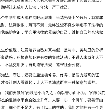
，期望让未成年人知法，守法，严于律己。
几个中学生成天泡在网吧玩游戏，当花光身上的钱后，就将罪
钱财。法网恢恢，疏而不漏，最终这些不良少年逃不了法律的
自我保护意识，学会用法律武器保护自己，维护自己的合法权
人生价值观，注意培养自己对真与假、是与非、美与丑的分析
不良诱惑，积极参加各种有益的集体活动，不进入未成年人不
己，不乱交朋友，自觉遵守法规，遵守社会公德。
要知法、守法，还要注重道德修养。修养，是智力最高的证
人才会让别人看得起，让人不禁油然而生一种敬意与崇拜。
，我们要做到“勿以恶小而为之，勿以善小而不为。”如果我们
那么的道德水平也会随之升华。人要一步一个脚印，要善于由
足道，细小而不足为。有了以上的帮助，我们才能拥有一个更