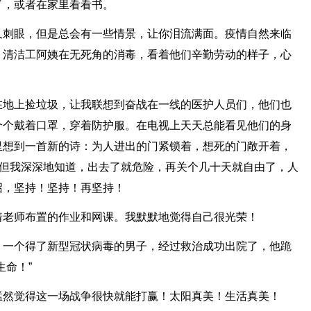
了，或者在家里看看书。
又刺眼，但是总会有一些情景，让你泪流满面。疫情自然来临
，清洁工阿姨在无死角的消毒，看着他们辛勤劳动的样子，心
在地上捡垃圾，让我联想到奋战在一线的医护人员们，他们也
个个戴着口罩，穿着防护服。在电视上天天总能看见他们的身
里想到一首新的诗：为人进出的门紧锁着，想死的门敞开着，
”但我深深地知道，出去了就危险，再关个几十天就自由了，人
召，坚持！坚持！再坚持！
着老师布置的作业和网课。我默默地觉得自己很光荣！
，一个得了新型冠状病毒的男子，经过救治成功出院了，他跪
生命！”
猛然觉得这一场战争很快就能打赢！太阳真美！生活真美！