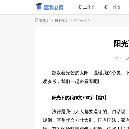
初二作文
初一作文
>
>
>
壹作文
初中作文
初二作文
阳光
时间：
2
散发着光芒的太阳，温暖我的心灵。下
读参考，我们一起来看看吧!
阳光下的我作文700字【篇1】
法律是我们人人都要遵守的。俗话说：
规则，否则就会方寸大乱。国有国法，家
行，有效的预防未成年人犯罪，中华人民