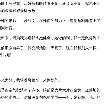
病情十分严重，治好后却眼睛看不见，耳朵听不见，嘴也不会
伦的叔叔只好去请家教。
合她的老师——沙利文，在她们的努力下，海伦顺利地考上了
四国语言。
走出来，因为我知道我比她健全，她做的到，我一定做得到！
以前那么自卑了，我变得活泼、天真了。现在我和别人一样
恩书”呀！
春光大好，我骑着脚踏车，来到郊外。
似乎连空气都清新了许多。眼前是大片大片的金黄，金灿灿的
昂扬的小脸上，仿佛波光粼粼的水面——不，是花海，花儿的