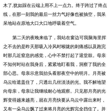
木了,犹如踩在云端上用不上一点力。终于跨过了终点
线，在那一刻我的最后一丝力气好像也被抽空，我呆
呆地站在原地大口大口地呼吸着空气。
第二天的夜晚来临了，我站在窗边可我脑海里挥
之不去的是昨天那吸入冷风时喉咙的刺痛感以及跑完
时那几近窒息的感觉，心中不禁打起了退堂鼓。母亲
不知何时站在我身后，紧紧地盯着我，洞察了我的全
部心思。母亲示意我抬头看那夜空中的明月。月亮被
乌云给遮盖住了，只透出几丝淡淡的光。我不解地望
向母亲，母亲让我继续耐心地观察。只见那月亮的光
辉变得越来越亮，就在月亮快要从乌云中露出来时，
又有一朵乌云飘了过来将月亮的光辉完全挡住了。并