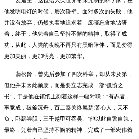
爱迪生，这位给人类世界带来光明的科学家，在
他发明电灯的时候，屡次碰壁。面对多次的失败，他
并没有放弃，仍然执着地追求着，废寝忘食地钻研
着，终于，他凭着自己坚持不懈的精神，取得了成
功，从此，人类的夜晚不再只有黑暗陪伴，而是变得
更加美丽，更加明亮，更加繁华。
蒲松龄，曾先后参加了四次科举，却从未及第，
但他并未因此颓废，而是要立志完成一部“孤愤之
书”，于是他在镇纸上刻着这样一幅对联：“有志者，
事竞成，破釜沉舟，百二秦关终属楚;苦心人，天不
负，卧薪尝胆，三千越甲可吞吴。”他以此自警自勉，
最终，凭着自己坚持不懈的精神，完成了一部宏伟着