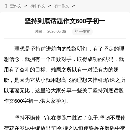
>
>
>
壹作文
初中作文
初一作文
坚持到底话题作文600字初一
时间：
2026-05-06
初一作文
05:08:25
理想是坚持前进航向的指路明灯，有了坚定的理
想信念，就拥有一个击败对手，取得成功的砝码，就
用有了奋斗的目标。雄鹰之所以有一对强有力的翅
膀，是因为它从小就用想高飞的理想来指引;珍珠之所
以璀璨无比，这里给大家分享一些关于坚持到底话题
作文600字初一,供大家学习。
坚持不懈使乌龟在赛跑中胜过了兔子;坚韧不屈使
荷花在淤泥中绽放出笑脸;持之以恒使铁杵在磨砺中变