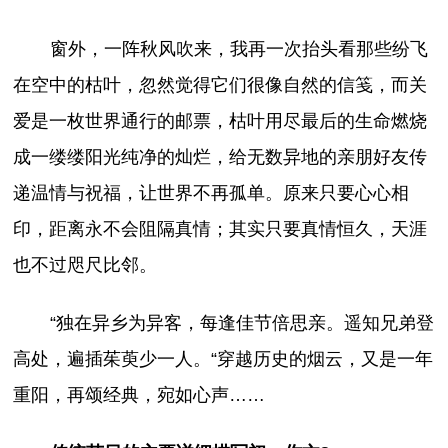
窗外，一阵秋风吹来，我再一次抬头看那些纷飞
在空中的枯叶，忽然觉得它们很像自然的信笺，而关
爱是一枚世界通行的邮票，枯叶用尽最后的生命燃烧
成一缕缕阳光纯净的灿烂，给无数异地的亲朋好友传
递温情与祝福，让世界不再孤单。原来只要心心相
印，距离永不会阻隔真情；其实只要真情恒久，天涯
也不过咫尺比邻。
“独在异乡为异客，每逢佳节倍思亲。遥知兄弟登
高处，遍插茱萸少一人。“穿越历史的烟云，又是一年
重阳，再颂经典，宛如心声……