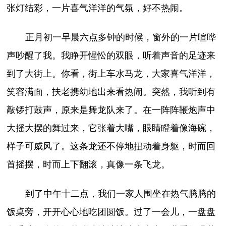
张灯结彩，一片喜气洋洋的气氛，好不热闹。
正月初一早晨六点多钟的时候，窗外的一片喧哗
声吵醒了我。我睁开惺忪的双眼，听着声音的足迹来
到了大街上。你看，街上车水马龙，大家喜气洋洋，
笑容满面，扶老携幼地出来看热闹。突然，我听到有
敲锣打鼓声，原来是舞龙队来了。在一阵阵鞭炮声中
大摇大摆的舞过来，它张着大嘴，眼睛瞪着像海碗，
样子可威风了。这条龙还不停地扭动着身躯，时而回
首摇摆，时而上下翻滚，真像一条飞龙。
到了中午十二点，我们一家人围坐在热气腾腾的
饭桌旁，开开心心地吃团圆饭。过了一会儿，一盘盘