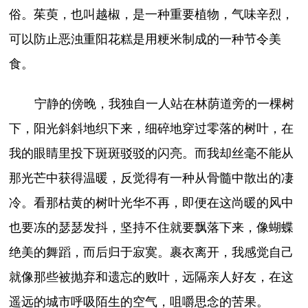
俗。茱萸，也叫越椒，是一种重要植物，气味辛烈，
可以防止恶浊重阳花糕是用粳米制成的一种节令美
食。
宁静的傍晚，我独自一人站在林荫道旁的一棵树
下，阳光斜斜地织下来，细碎地穿过零落的树叶，在
我的眼睛里投下斑斑驳驳的闪亮。而我却丝毫不能从
那光芒中获得温暖，反觉得有一种从骨髓中散出的凄
冷。看那枯黄的树叶光华不再，即便在这尚暖的风中
也要冻的瑟瑟发抖，坚持不住就要飘落下来，像蝴蝶
绝美的舞蹈，而后归于寂寞。裹衣离开，我感觉自己
就像那些被抛弃和遗忘的败叶，远隔亲人好友，在这
遥远的城市呼吸陌生的空气，咀嚼思念的苦果。