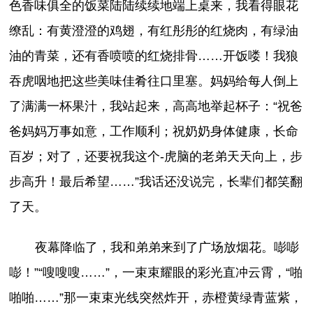
色香味俱全的饭菜陆陆续续地端上桌来，我看得眼花
缭乱：有黄澄澄的鸡翅，有红彤彤的红烧肉，有绿油
油的青菜，还有香喷喷的红烧排骨……开饭喽！我狼
吞虎咽地把这些美味佳肴往口里塞。妈妈给每人倒上
了满满一杯果汁，我站起来，高高地举起杯子：“祝爸
爸妈妈万事如意，工作顺利；祝奶奶身体健康，长命
百岁；对了，还要祝我这个-虎脑的老弟天天向上，步
步高升！最后希望……”我话还没说完，长辈们都笑翻
了天。
夜幕降临了，我和弟弟来到了广场放烟花。嘭嘭
嘭！”“嗖嗖嗖……”，一束束耀眼的彩光直冲云霄，“啪
啪啪……”那一束束光线突然炸开，赤橙黄绿青蓝紫，