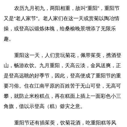
农历九月初九，两阳相重，故叫“重阳”，重阳节
又是“老人家节”。老人家们在这一天或赏菊以陶冶情
操，或登高以锻炼体魄，给桑榆晚景增添了无限乐
趣。
重阳这一天，人们赏玩菊花，佩带茱萸，携酒登
山，畅游欢饮。九月重阳，天高云淡，金风送爽，正
是登高远眺的好季节，因此，登高便成了重阳节的重
要习俗。住在江南平原的百姓苦于无山可登，无高可
攀，就防止米粉糕点，再在糕面上插上一面彩色小三
角旗，借以示登高（糕）僻灾之意。
重阳节还有插茱萸，饮菊花酒，吃重阳糕等风