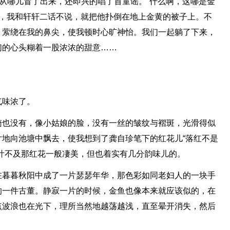
知从哪儿冒了出来，还即兴的唱了首童谣。“什么啊，这哪是金
侃，我和轩轩二话不说，就把他扑倒在地上金黄的被子上。不
，萦绕在我的鼻尖，使我顿时心旷神怡。我们一起躺了下来，
们的心头糊着一股浓浓的甜意……
气味浓了。
漪也没有，像小姑娘的脸，没有一丝的皱纹与褶斑，光滑得似
地向池塘中飘去，使我想到了龚自珍笔下的红花儿“落红不是
叶不及那红花一般凄美，但也着实有几分韵味儿的。
在暮暮秋阳中成了一片瑟瑟年华，那色彩如同老妇人的一块手
的一件古董。静寂一片的时候，金鱼也像本来就应该似的，在
点波浪也在光下，理所当然地越荡越浅，直至晕开消失，然后