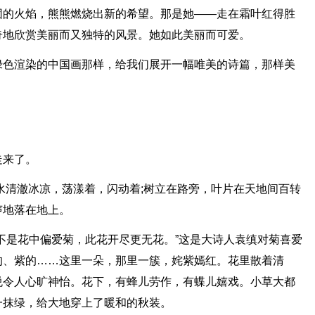
团的火焰，熊熊燃烧出新的希望。那是她——走在霜叶红得胜
奇地欣赏美丽而又独特的风景。她如此美丽而可爱。
绿色渲染的中国画那样，给我们展开一幅唯美的诗篇，那样美
走来了。
水清澈冰凉，荡漾着，闪动着;树立在路旁，叶片在天地间百转
声地落在地上。
不是花中偏爱菊，此花开尽更无花。”这是大诗人袁缜对菊喜爱
的、紫的……这里一朵，那里一簇，姹紫嫣红。花里散着清
悦令人心旷神怡。花下，有蜂儿劳作，有蝶儿嬉戏。小草大都
一抹绿，给大地穿上了暖和的秋装。