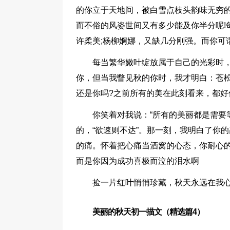
的你立于天地间，被白雪点枝头韵味无穷
而不俗的风姿世间又有多少能及你半分呢!
许柔美;杨柳婀娜，又缺几分刚强。而你可
每当繁华嫩叶绽放属于自己的光彩时
你，但当我瞥见秋的你时，我才明白：苍
还是你吗?之前所有的美在此刻看来，都好
你笑着对我说：“所有的美丽都是需要
的，“欲速则不达”。那一刻，我明白了你
的痛。怀着把心痛当酒窝的心态，你耐心
而是你因为成功喜极而泣的泪水啊
捡一片红叶悄悄珍藏，秋天永远在我
美丽的秋天初一描文（精选篇4）