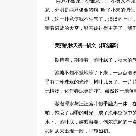
“两只小金龙，小金龙……”小黄又不
龙，分明是两只傻金猪啊!”听了小朱的调
过，这一扑竟使我不生气了，淡淡的叶香
望着湛蓝的天空，银杏被衬得更美了，我
美丽的秋天初一描文（精选篇5）
期待着，期待着，落叶飘了，秋天的
池塘不知不觉地静了下来，一点点涟
乎有了珍珠般的光泽，树叶儿黄了。一片片
无情物，化作春泥更护花”。虽然这一池落
澈澈潭水与汪汪落叶似乎融为一体，
帕，饱吸了四季的时光，成了流年空隙中
水下、落叶底，嬉戏游耍，偶尔惊起的一
如同从未出现一般，平静如初。