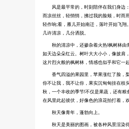
风是最平常的，时刻陪伴在我们身边
而凉丝丝，轻悄悄，拂过我的脸颊，时而
轻作响;看，雁儿开始南迁，落叶开始飞翔
几许清凉，几分洒脱。
秋的清凉中，还掺杂着火热!枫树林由
如天边朵朵红云。树叶大大小小，像披肩
这片烈火般的枫树林，情感也似乎和它一
香气四溢的果园里，苹果涨红了脸，
你不让我，我不让你，果实沉甸甸挂在枝头
秋，一个丰收的季节!不仅是果蔬，还有粮
在风里此起彼伏，好像色的浪花拍打着，
秋天像青年，蓬勃向上。
秋天是美丽的图画，被各种风景渲染