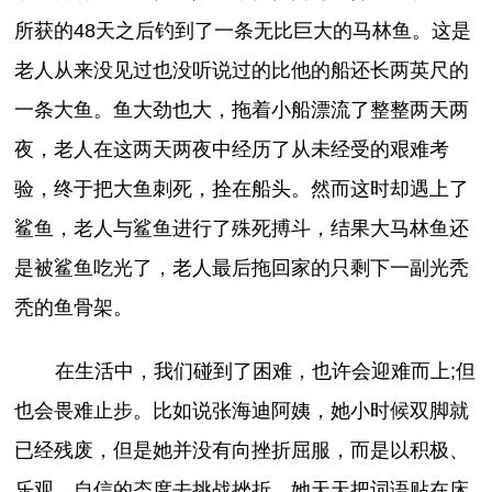
所获的48天之后钓到了一条无比巨大的马林鱼。这是
老人从来没见过也没听说过的比他的船还长两英尺的
一条大鱼。鱼大劲也大，拖着小船漂流了整整两天两
夜，老人在这两天两夜中经历了从未经受的艰难考
验，终于把大鱼刺死，拴在船头。然而这时却遇上了
鲨鱼，老人与鲨鱼进行了殊死搏斗，结果大马林鱼还
是被鲨鱼吃光了，老人最后拖回家的只剩下一副光秃
秃的鱼骨架。
在生活中，我们碰到了困难，也许会迎难而上;但
也会畏难止步。比如说张海迪阿姨，她小时候双脚就
已经残废，但是她并没有向挫折屈服，而是以积极、
乐观、自信的态度去挑战挫折。她天天把词语贴在床