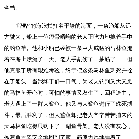
全书。
“哗哗”的海浪拍打着平静的海面，一条渔船从远
方驶来，船上一位瘦骨嶙峋的老人正吃力地拽着手中
的钓鱼竿。他和小船已经被一条巨大威猛的马林鱼拖
着在海上漂流了三天。老人手割伤了，抽筋了……但
他克服了所有艰难考验，终于把这条马林鱼刺死并拴
在了船头。当我终于舒一口气，为老人钓到又大又肥
的马林鱼开心时，可怕的事情又发生了：回程途中，
老人遇上了一群大鲨鱼。他又与大鲨鱼进行了殊死搏
斗，最后胜利了，但大鲨鱼却把老人辛辛苦苦捕来的
大马林鱼吃得只剩下了一副鱼骨架。老人没有灰心，
拖着鱼骨架安全地回到了家，筋疲力尽地睡着了。