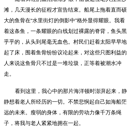
滩，几天漫长的征程才宣告结束。船尾上拖着直而硕
大的鱼骨在“水里街灯的倒影中”格外显得耀眼。我看
着这条鱼，一条耀眼的白线划过裸露的脊背，鱼头黑
乎乎的，从头到尾毫无血色。村民们赶着太阳早早地
起了床，围着鱼骨纷纷议论起来，对这些只图利益的
人来说这鱼骨只不过是一堆垃圾，正等着被潮水冲
走。
看到这里，我心中的那片海洋顿时澎湃起来，静
静想着老人所经历的一切。不禁悲悯起自己如海船茫
远的未来。瘦弱的身体，有限的劳动力像千万条绳
子，将我与老人紧紧地拥在一起。