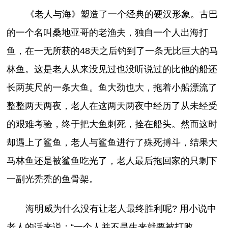
《老人与海》塑造了一个经典的硬汉形象。古巴
的一个名叫桑地亚哥的老渔夫，独自一个人出海打
鱼，在一无所获的48天之后钓到了一条无比巨大的马
林鱼。这是老人从来没见过也没听说过的比他的船还
长两英尺的一条大鱼。鱼大劲也大，拖着小船漂流了
整整两天两夜，老人在这两天两夜中经历了从未经受
的艰难考验，终于把大鱼刺死，拴在船头。然而这时
却遇上了鲨鱼，老人与鲨鱼进行了殊死搏斗，结果大
马林鱼还是被鲨鱼吃光了，老人最后拖回家的只剩下
一副光秃秃的鱼骨架。
海明威为什么没有让老人最终胜利呢? 用小说中
老人的话来说：“一个人并不是生来就要被打败