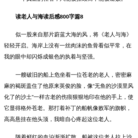
读老人与海读后感800字篇8
似一股来自那片蔚蓝大海的风，将《老人与海》
轻轻开启。海岸上没有一丝肉沫的鱼骨看似平常，在
我的眼中却闪烁成银色的执着与坚强。
一艘破旧的船上危坐着一位苍老的老人，密密麻
麻的褐斑盖住了他原来英俊的脸，像“无鱼的沙漠里风
化了的沙土”一样古老的伤痕狠狠地印在他的手上，使
它显得格外苍老。那打着补丁的船帆像败军的旗帜，
高高悬挂在他头顶，我暗自心疼起这位老人。
随着鲜红的血泊渐渐扩散，船被这位老人拉上沙