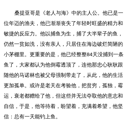
桑提亚哥是《老人与海》中的主人公。他已是一
位年迈的渔夫，他已渐渐丧失了年轻时旺盛的精力和
敏捷的反应力。他以捕鱼为生，捕了大半辈子的鱼，
仍然一贫如洗，没有亲人，只居住在海边破烂简陋的
小茅棚里。更重要的是，他已经整整84天没捕到一条
鱼了，大家都认为他倒霉透顶了，连他那忠心耿耿跟
随他的马诺林也被父母强制带走了，从此，他的生活
更加孤单。或许是老天在考验他，把贫穷，孤独，霉
运，衰老都赠给了他，但这些并无法夺取他的意志和
自信，于是，他等待着，盼望着，充满着希望，他坚
信：总有一天能钓上鱼。