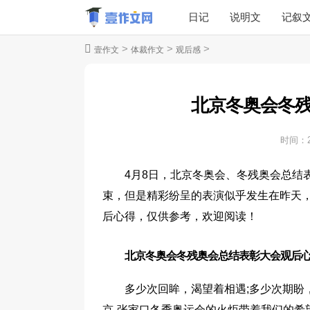
日记
说明文
记叙
>
>
>
壹作文
体裁作文
观后感
北京冬奥会冬
时间：
4月8日，北京冬奥会、冬残奥会总结
束，但是精彩纷呈的表演似乎发生在昨天
后心得，仅供参考，欢迎阅读！
北京冬奥会冬残奥会总结表彰大会观后心
多少次回眸，渴望着相遇;多少次期盼
京-张家口冬季奥运会的火炬带着我们的希