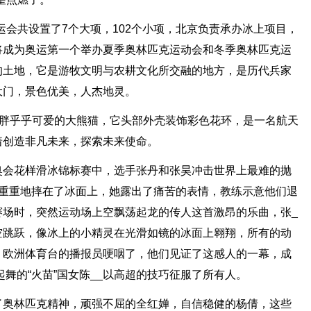
运会共设置了7个大项，102个小项，北京负责承办冰上项目，
将成为奥运第一个举办夏季奥林匹克运动会和冬季奥林匹克运
的土地，它是游牧文明与农耕文化所交融的地方，是历代兵家
大门，景色优美，人杰地灵。
只胖乎乎可爱的大熊猫，它头部外壳装饰彩色花环，是一名航天
着创造非凡未来，探索未来使命。
奥会花样滑冰锦标赛中，选手张丹和张昊冲击世界上最难的抛
空重重地摔在了冰面上，她露出了痛苦的表情，教练示意他们退
赛场时，突然运动场上空飘荡起龙的传人这首激昂的乐曲，张_
空跳跃，像冰上的小精灵在光滑如镜的冰面上翱翔，所有的动
，欧洲体育台的播报员哽咽了，他们见证了这感人的一幕，成
舞的“火苗”国女陈__以高超的技巧征服了所有人。
了奥林匹克精神，顽强不屈的全红婵，自信稳健的杨倩，这些