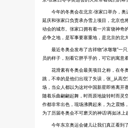
今年的冬奥会在北京-张家口举办，奥
延庆和张家口负责承办雪上项目，北京也
动会的城市。张家口拥有着一片富饶神奇
必争之地，是军事要塞重地，是北京的北
最近冬奥会发布了吉祥物“冰墩墩”一
员的样子，别看它胖乎乎的，可它的寓意
花滑素有冬奥会最美项目之称，在冬
跳，不幸的是他们出现了失误，张_从高
场，当众人都以为这对中国新星即将离开
随着乐曲翩翩起舞，时而原地旋转时而灵
作都非常出色，现场沸腾起来，为之震憾
为了历届冬奥会不可磨灭的神话!再如冰上起
今年东京奥运会健儿让我们真正看到