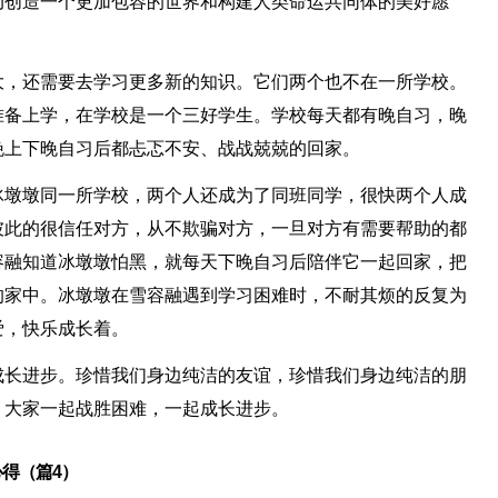
动创造一个更加包容的世界和构建人类命运共同体的美好愿
大，还需要去学习更多新的知识。它们两个也不在一所学校。
准备上学，在学校是一个三好学生。学校每天都有晚自习，晚
晚上下晚自习后都忐忑不安、战战兢兢的回家。
冰墩墩同一所学校，两个人还成为了同班同学，很快两个人成
彼此的很信任对方，从不欺骗对方，一旦对方有需要帮助的都
容融知道冰墩墩怕黑，就每天下晚自习后陪伴它一起回家，把
的家中。冰墩墩在雪容融遇到学习困难时，不耐其烦的反复为
爱，快乐成长着。
成长进步。珍惜我们身边纯洁的友谊，珍惜我们身边纯洁的朋
，大家一起战胜困难，一起成长进步。
得（篇4）