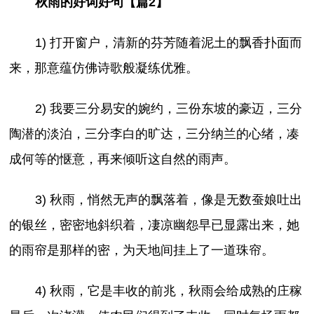
秋雨的好词好句【篇2】
1) 打开窗户，清新的芬芳随着泥土的飘香扑面而
来，那意蕴仿佛诗歌般凝练优雅。
2) 我要三分易安的婉约，三份东坡的豪迈，三分
陶潜的淡泊，三分李白的旷达，三分纳兰的心绪，凑
成何等的惬意，再来倾听这自然的雨声。
3) 秋雨，悄然无声的飘落着，像是无数蚕娘吐出
的银丝，密密地斜织着，凄凉幽怨早已显露出来，她
的雨帘是那样的密，为天地间挂上了一道珠帘。
4) 秋雨，它是丰收的前兆，秋雨会给成熟的庄稼