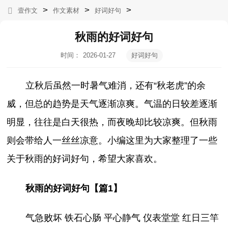
>
>
>
壹作文
作文素材
好词好句
秋雨的好词好句
时间：
2026-01-27
好词好句
10:39:34
立秋后虽然一时暑气难消，还有“秋老虎”的余
威，但总的趋势是天气逐渐凉爽。气温的日较差逐渐
明显，往往是白天很热，而夜晚却比较凉爽。但秋雨
则会带给人一丝丝凉意。小编这里为大家整理了一些
关于秋雨的好词好句，希望大家喜欢。
秋雨的好词好句【篇1】
气急败坏 铁石心肠 平心静气 仪表堂堂 红日三竿