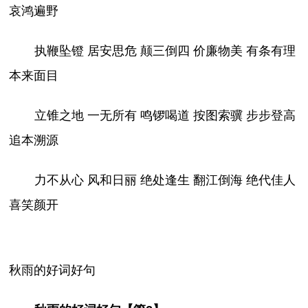
哀鸿遍野
执鞭坠镫 居安思危 颠三倒四 价廉物美 有条有理
本来面目
立锥之地 一无所有 鸣锣喝道 按图索骥 步步登高
追本溯源
力不从心 风和日丽 绝处逢生 翻江倒海 绝代佳人
喜笑颜开
秋雨的好词好句