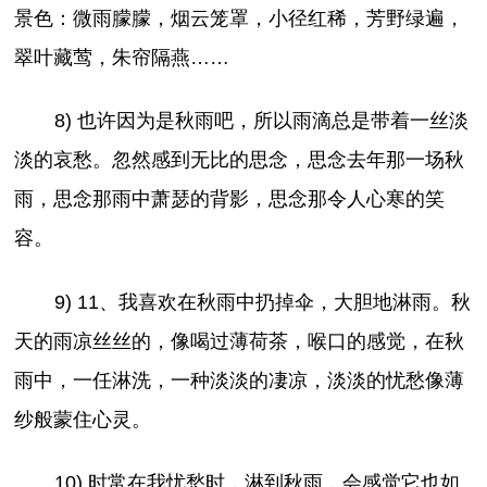
景色：微雨朦朦，烟云笼罩，小径红稀，芳野绿遍，
翠叶藏莺，朱帘隔燕……
8) 也许因为是秋雨吧，所以雨滴总是带着一丝淡
淡的哀愁。忽然感到无比的思念，思念去年那一场秋
雨，思念那雨中萧瑟的背影，思念那令人心寒的笑
容。
9) 11、我喜欢在秋雨中扔掉伞，大胆地淋雨。秋
天的雨凉丝丝的，像喝过薄荷茶，喉口的感觉，在秋
雨中，一任淋洗，一种淡淡的凄凉，淡淡的忧愁像薄
纱般蒙住心灵。
10) 时常在我忧愁时，淋到秋雨，会感觉它也如