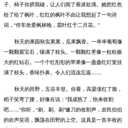
子、柿子你挤我碰，让人们闻了垂涎欲滴。她把红色
给了给了枫叶，红红的枫叶不由让我想起了一句诗
词，“停车坐爱枫林晚，霜叶红于二月花。”
秋天的果园秋实累累，瓜果飘香。一串串葡萄像
一颗颗紫宝石，镶满了枝头。一颗颗红枣像一粒粒极
大的红钻石。一个个红彤彤的苹果像一盏盏红灯笼挂
满了枝头，香味扑鼻。令人们流连忘返……
秋天的田野，五谷丰登。你看，高梁涨红了脸，
稻子笑弯了腰，好像在说：“我成熟了，快来收割
吧……”你听，“刷、刷、刷”镰刀的收割声，农民伯伯
的欢声笑语，飘荡在田野的上空。这真是一首丰收的