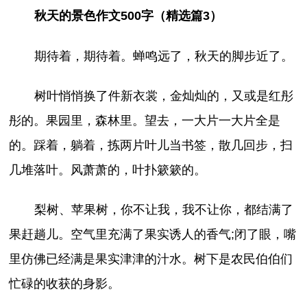
秋天的景色作文500字（精选篇3）
期待着，期待着。蝉鸣远了，秋天的脚步近了。
树叶悄悄换了件新衣裳，金灿灿的，又或是红彤
彤的。果园里，森林里。望去，一大片一大片全是
的。踩着，躺着，拣两片叶儿当书签，散几回步，扫
几堆落叶。风萧萧的，叶扑簌簌的。
梨树、苹果树，你不让我，我不让你，都结满了
果赶趟儿。空气里充满了果实诱人的香气;闭了眼，嘴
里仿佛已经满是果实津津的汁水。树下是农民伯伯们
忙碌的收获的身影。