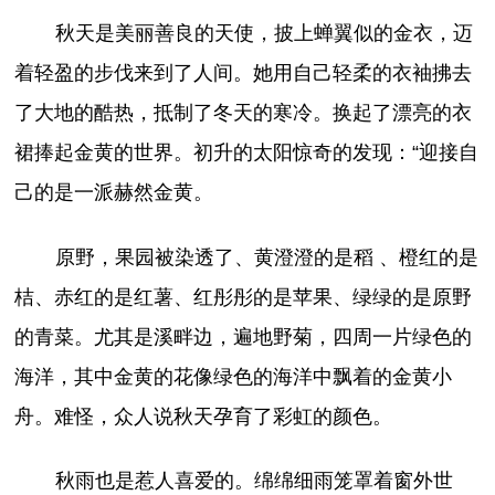
秋天是美丽善良的天使，披上蝉翼似的金衣，迈
着轻盈的步伐来到了人间。她用自己轻柔的衣袖拂去
了大地的酷热，抵制了冬天的寒冷。换起了漂亮的衣
裙捧起金黄的世界。初升的太阳惊奇的发现：“迎接自
己的是一派赫然金黄。
原野，果园被染透了、黄澄澄的是稻 、橙红的是
桔、赤红的是红薯、红彤彤的是苹果、绿绿的是原野
的青菜。尤其是溪畔边，遍地野菊，四周一片绿色的
海洋，其中金黄的花像绿色的海洋中飘着的金黄小
舟。难怪，众人说秋天孕育了彩虹的颜色。
秋雨也是惹人喜爱的。绵绵细雨笼罩着窗外世