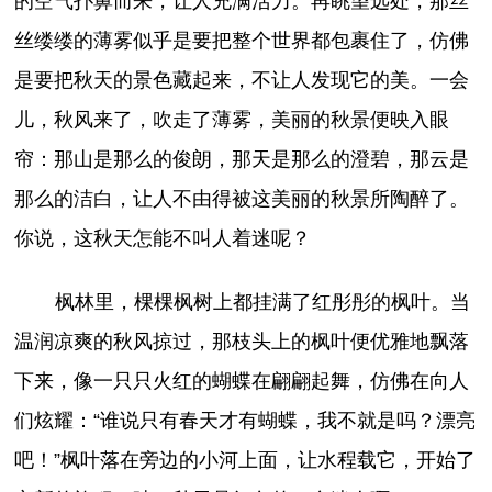
的空气扑鼻而来，让人充满活力。再眺望远处，那丝
丝缕缕的薄雾似乎是要把整个世界都包裹住了，仿佛
是要把秋天的景色藏起来，不让人发现它的美。一会
儿，秋风来了，吹走了薄雾，美丽的秋景便映入眼
帘：那山是那么的俊朗，那天是那么的澄碧，那云是
那么的洁白，让人不由得被这美丽的秋景所陶醉了。
你说，这秋天怎能不叫人着迷呢？
枫林里，棵棵枫树上都挂满了红彤彤的枫叶。当
温润凉爽的秋风掠过，那枝头上的枫叶便优雅地飘落
下来，像一只只火红的蝴蝶在翩翩起舞，仿佛在向人
们炫耀：“谁说只有春天才有蝴蝶，我不就是吗？漂亮
吧！”枫叶落在旁边的小河上面，让水程载它，开始了