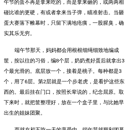
午节的蛋不再是拿来吃的，而是拿来砸的，或两两相
碰比谁的更硬，有或者拿来当子弹，瞄准射击。当砸
蛋大赛落下帷幕时，只留下满地疮痍，一股腥臭，确
实其乐无穷。
端午节那天，妈妈都会用根根细绳细致地编成
筐，按以往的习俗，编8个层，奶奶煮好蛋后就拿出3
个最光滑的。底层放一个，接着是桃子。每种都是3
个，用了6层。第2层就是一个步老虎，是看护这些东
西的。最后挂在门口，按照长辈说的，纪念屈原。取
下来时，就把筐整理好，放在一个盒子里，与比她早
出生的姐妹团聚。
而就在初五吃一天的享受中，端午节就顺利闭幕