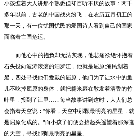
小孩缠着大人讲那个熟悉但却百听不厌的故事：两千
多年以前，古老的中国战火纷飞，在农历五月初五的
那一天，有一位忧国忧民的爱国诗人看到自己的国家
面临着亡国危运。
而他心中的抱负却无法实现，他悲痛欲绝怀抱着
石头投向波涛滚滚的汨罗江，他就是屈原;渔民划着
船，四处寻找他们爱戴的屈原，他们为了让水中的鱼
儿不吃掉屈原的身体，就把糯米裹在散发着清香的竹
叶里，投到了江里……每当故事讲到这时，大人们总
会指着天空说：“你看，天空中那颗最明亮的星星，就
是屈原化成的。”而小孩子们便会抬起头遥望着那深邃
的天空，寻找那颗最明亮的星星。