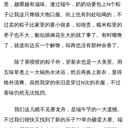
里，越嚼越有滋味。逢过端午，奶奶动要包上N个粽
子让我这只馋猫大饱口服。街上也有到处吆喝的，不
过卖的粽子比家里的要小很多，却很贵，糯米粽里的
枣子也不大，貌似插俩花生大的就了事了。有时嘴馋
了，就道街边买一个解馋，却再也没有那种余香了。
除了香喷喷的粽子外，穿新衣也是一大美景。用
五味草煮上一大锅热水沐浴，然后再换上新衣，显得
格外清爽。虽然我穿的依旧是穿过N次的衣服，不过
香味仍然无法抵挡。
我们这儿瞧不见赛龙舟，是端午节的一大遗憾。
不过我们很快又找到了新的乐子??举办砸蛋大赛。端