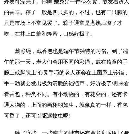
外表可漂亮了。你瞧!她身穿一件绿衣裳，散发着诱人
的香味。粽子一般是四只脚的，不过，也有三只脚的
只是市场上不常见罢了。粽子通常是煮熟后凉了才
吃，在拌上白糖和蜂蜜，口感好极了。
戴彩绳，戴香包也是端午节独特的习俗。到了端
午的那一天，老人们会用不同的彩绳，戴在孩童的手
腕上或脚腕上;心灵手巧的老人还会在上面系上铃铛，
手一动就会发出极为清脆的铛铛声，好听极了!再来看
看香包，种类不同。有小动物的，有花朵的，还有卡
通人物的，上面的画栩栩如生，就像真的一样，香包
可香了，还可以驱逐蚊虫呢!
除了这些，一些南方的城市还有赛龙舟呢!到了那