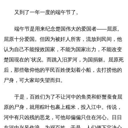
又到了一年一度的端午节了。
端午节是用来纪念楚国伟大的爱国者——屈原。
屈原十分爱国。但因为被奸人所害，流放到民间，他
认为自己不能报效国家，不能为国家出力，不能改变
楚国现在的`状况。而跳入汨罗河，为国捐躯。屈原死
后，那些敬仰他的平民百姓便划着小船，去打捞他的
尸身，可大家却失望而归。
于是，百姓们为了不让河中的鱼类和虾蟹蚕食屈
原的尸身，就用粽叶包裹上糯米，投入江中。传说，
河中有只凶残的恶龙，可他却偏偏只住在河心。日日
在河中兴风作浪，为祸百姓。于是，人们便下定决心