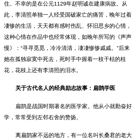
住。不幸的是在公元1129年赵明诚在建康病故。从
此，李清照单独一人经受国破家亡的痛苦，晚年过着
凄惨的生活，天天都有感时伤乱、怀旧思乡的心情，
这种心情在作品中也经常体现，如晚年所写的《声声
慢》：“寻寻觅觅，冷冷清清，凄凄惨惨戚戚。”后来
她在孤独寂寞中死去，死时手中握着一枝干枯的桂
花，花枝上还有李清照的泪水。
关于古代名人的经典励志故事：扁鹊学医
扁鹊是战国时期著名的医学家。他从小就勤奋好
学，常常受到左邻右舍的赞扬。
离扁鹊家不远的地方，有一位名叫长桑君的老大