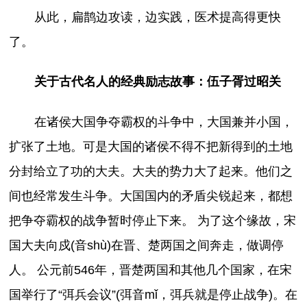
从此，扁鹊边攻读，边实践，医术提高得更快
了。
关于古代名人的经典励志故事：伍子胥过昭关
在诸侯大国争夺霸权的斗争中，大国兼并小国，
扩张了土地。可是大国的诸侯不得不把新得到的土地
分封给立了功的大夫。大夫的势力大了起来。他们之
间也经常发生斗争。大国国内的矛盾尖锐起来，都想
把争夺霸权的战争暂时停止下来。 为了这个缘故，宋
国大夫向戍(音shù)在晋、楚两国之间奔走，做调停
人。 公元前546年，晋楚两国和其他几个国家，在宋
国举行了“弭兵会议”(弭音mǐ，弭兵就是停止战争)。在