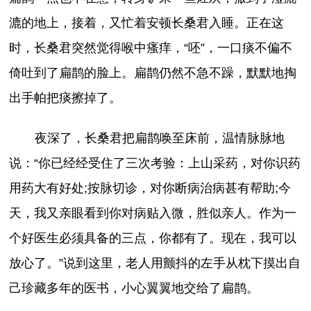
漉的地上，接着，又忙着安顿长桑君入睡。正在这
时，长桑君突然觉得喉中瘙痒，“呸”，一口痰不偏不
倚吐到了扁鹊的脸上。扁鹊仍然不急不躁，默默地掏
出手帕把痰擦掉了。
夜深了，长桑君把扁鹊唤至床前，温情脉脉地
说：“你已经经受住了三次考验：上山采药，对你识药
用药大有好处;按脉切诊，对你断病治病甚有帮助;今
天，我又亲眼看到你对病贴入微，胜似亲人。作为一
个好医生必须具备的三点，你都有了。现在，我可以
放心了。”说到这里，老人用颤抖的左手从枕下摸出自
己珍藏多年的医书，小心翼翼地交给了扁鹊。