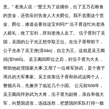
意。” 老渔人说：“楚王为了追捕你，出了五万石粮食
的赏金，还答应封告发人大夫爵位。我不贪图这个赏
金、爵位，难道会要你这宝剑吗?” 伍子胥连忙向老渔
人赔礼，收了宝剑，辞别老渔人走了。 伍子胥到了吴
国，吴国的公子光正想夺取王位。在伍子胥帮助下，
公子光杀了吴王僚(音liáo)，自立为王。这就是吴王阖
闾(音hélǘ)。 吴王阖闾即位之后，封伍子胥为大夫，
帮助他处理国家大事;又用了一位将军孙武，是个善于
用兵的大军事家。吴王依靠伍子胥和孙武这两个人，
整顿兵马，先兼并了临近几个小国。 公元前506年，
吴王阖闾拜孙武为大将，伍子胥为副将，亲自率领大
军，向楚国进攻，连战连胜，把楚国的军队打得一败