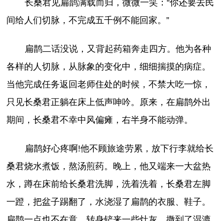
长桑君见扁鹊满载而归，微微一笑：“你还要去民
间给人们切脉，不完成五千例不能回家。”
扁鹊二话没说，又背起药箱奔走四方。他为各种
各样的人切脉，从脉象的变化中，细细揣摸的病症。
当他完成任务返回老师住处的时候，不禁大吃一惊，
只见长桑君正躺在床上低声呻吟。原来，在扁鹊外出
期间，长桑君不幸中风偏瘫，右半身不能动弹。
扁鹊好心疼啊!他不顾旅途劳累，放下行李就给长
桑君烧水煮饭，熬汤煎药。晚上，他又端来一大盆热
水，蹲在床前给长桑君洗脚，洗着洗着，长桑君左脚
一蹬，把盆子踢翻了，水浇湿了扁鹊的衣服、鞋子。
扁鹊一点也不在意，转身铲来一些灶灰，撒到了湿漉