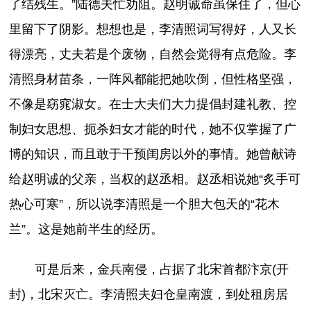
了结残生。”陆德夫忙劝阻。赵明诚命虽保住了，但心
里留下了阴影。想想也是，李清照词写得好，人又长
得漂亮，丈夫若是个废物，自然会觉得有点危险。李
清照身材苗条，一阵风都能把她吹倒，但性格坚强，
不像是窈窕淑女。在士大夫们大力提倡封建礼教、控
制妇女思想、扼杀妇女才能的时代，她不仅掌握了广
博的知识，而且敢于干预闺房以外的事情。她曾献诗
给赵明诚的父亲，当权的赵丞相。赵丞相说她“炙手可
热心可寒”，所以说李清照是一个胆大包天的“花木
兰”。这是她前半生的经历。
可是后来，金兵南侵，占据了北宋首都汴京(开
封)，北宋灭亡。李清照夫妇仓皇南渡，到处租房居