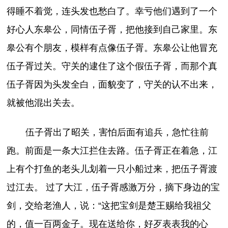
得睡不着觉，连头发也愁白了。幸亏他们遇到了一个
好心人东皋公，同情伍子胥，把他接到自己家里。东
皋公有个朋友，模样有点像伍子胥。东皋公让他冒充
伍子胥过关。守关的逮住了这个假伍子胥，而那个真
伍子胥因为头发全白，面貌变了，守关的认不出来，
就被他混出关去。
伍子胥出了昭关，害怕后面有追兵，急忙往前
跑。前面是一条大江拦住去路。伍子胥正在着急，江
上有个打鱼的老头儿划着一只小船过来，把伍子胥渡
过江去。 过了大江，伍子胥感激万分，摘下身边的宝
剑，交给老渔人，说：“这把宝剑是楚王赐给我祖父
的，值一百两金子。现在送给你，好歹表表我的心