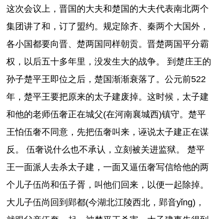
这次会议上，晋国的大夫和楚国的大夫代表南北两个
集团讲了和，订了盟约。规定除齐、秦两个大国外，
各小国都要向晋、楚两国同样朝贡。晋楚两国平分霸
权，以后五十多年里，没发生大的战争。 到楚庄王的
孙子楚平王即位之后，楚国渐渐衰落了。公元前522
年，楚平王要把原来的太子建废掉。这时候，太子建
和他的老师伍奢正在城父(在河南襄城西)镇守。楚平
王怕伍奢不同意，先把伍奢叫来，诬说太子建正在谋
反。 伍奢说什么也不承认，立刻被关进监狱。 楚平
王一面派人去杀太子建，一面又逼伍奢写信给他的两
个儿子伍尚和伍子胥，叫他们回来，以便一起除掉。
大儿子伍尚回到郢都(今湖北江陵西北，郢音yǐng)，