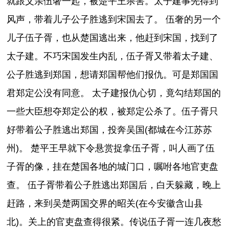
就跟父亲伍奢一起，被楚平王杀害。太子建事先得到
风声，带着儿子公子胜逃到宋国去了。 伍奢的另一个
儿子伍子胥，也从楚国逃出来，他赶到宋国，找到了
太子建。不巧宋国发生内乱，伍子胥又带着太子建、
公子胜逃到郑国，想请郑国帮他们报仇。可是郑国国
君郑定公没有同意。 太子建报仇心切，竟勾结郑国的
一些大臣想夺郑定公的权，被郑定公杀了。伍子胥只
好带着公子胜逃出郑国，投奔吴国(都城在今江苏苏
州)。 楚平王早就下令悬赏捉拿伍子胥，叫人画了伍
子胥的像，挂在楚国各地的城门口，嘱咐各地官吏盘
查。 伍子胥带着公子胜逃出郑国后，白天躲藏，晚上
赶路，来到吴楚两国交界的昭关(在今安徽含山县
北)。关上的官吏盘查得很紧。传说伍子胥一连几夜愁