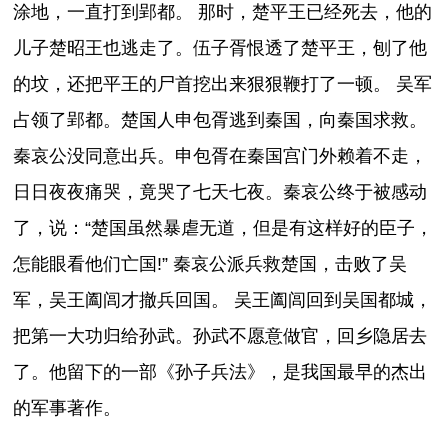
涂地，一直打到郢都。 那时，楚平王已经死去，他的
儿子楚昭王也逃走了。伍子胥恨透了楚平王，刨了他
的坟，还把平王的尸首挖出来狠狠鞭打了一顿。 吴军
占领了郢都。楚国人申包胥逃到秦国，向秦国求救。
秦哀公没同意出兵。申包胥在秦国宫门外赖着不走，
日日夜夜痛哭，竟哭了七天七夜。秦哀公终于被感动
了，说：“楚国虽然暴虐无道，但是有这样好的臣子，
怎能眼看他们亡国!” 秦哀公派兵救楚国，击败了吴
军，吴王阖闾才撤兵回国。 吴王阖闾回到吴国都城，
把第一大功归给孙武。孙武不愿意做官，回乡隐居去
了。他留下的一部《孙子兵法》，是我国最早的杰出
的军事著作。