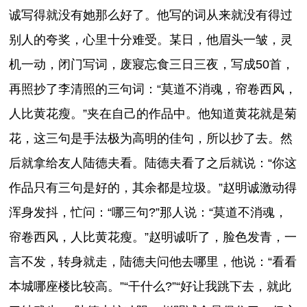
诚写得就没有她那么好了。他写的词从来就没有得过
别人的夸奖，心里十分难受。某日，他眉头一皱，灵
机一动，闭门写词，废寢忘食三日三夜，写成50首，
再照抄了李清照的三句词：“莫道不消魂，帘卷西风，
人比黄花瘦。”夹在自己的作品中。他知道黄花就是菊
花，这三句是手法极为高明的佳句，所以抄了去。然
后就拿给友人陆德夫看。陆德夫看了之后就说：“你这
作品只有三句是好的，其余都是垃圾。”赵明诚激动得
浑身发抖，忙问：“哪三句?”那人说：“莫道不消魂，
帘卷西风，人比黄花瘦。”赵明诚听了，脸色发青，一
言不发，转身就走，陆德夫问他去哪里，他说：“看看
本城哪座楼比较高。”“干什么?”“好让我跳下去，就此