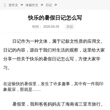
>
>
>
壹作文
体裁作文
日记
快乐的暑假日记怎么写
时间：
2026-04-29
日记
15:03:50
日记作为一种文体，属于记叙文性质的应用文。
日记的内容，源自于我们对生活的观察，这里给大家
分享一些关于快乐的暑假日记怎么写，方便大家学
习。
在这愉快的暑假里，发生了许多趣事，其中有一件我印
象最深，那就是……
暑假里，我和爸爸妈妈去了海南省三亚市旅行。