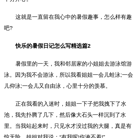
这就是一直留在我心中的暑假趣事，怎么样有趣
吧?
快乐的暑假日记怎么写精选篇2
暑假里的一天，我和邻居家的小姐姐去游泳馆游
泳。因为我不会游泳，所以我看姐姐一会儿蛙泳;一会
儿仰泳;一会儿又自由泳，心里十分的羡慕。
正在我看的入迷时，姐姐一下子把我拽下了水
池，我先扑腾了几下，然后像大石头一样沉到了水
里。当我站起来时，只见水才没过我的大腿，真是有
惊无险。姐姐对我说：“有我呢!你淹不着!”。