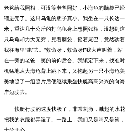
老爸给我照相，可没等老爸照好，小海龟的脑袋已经
缩进壳了。这只乌龟的胆子真小。我坐在一只长达一
米，重达几十公斤的打乌龟身上想照张相，没想到这
只乌龟却力大无穷，晃着脑袋，摇着尾巴，竟然驮着
我往海里“跑”去。“救命呀，救命呀!”我大声叫着，站
在一旁的老爸，笑的前仰后合。我镇定下来，找准时
机猛地从大海龟背上跳下来，又抱起另一只小海龟美
美地照了一组照片后便继续乘坐快艇高高兴兴的向海
岸边驶去。
快艇行驶的速度快极了，非常刺激，溅起的水花
把我的衣服都弄湿了。一路上，我们又是叫又是笑，
十分开心。