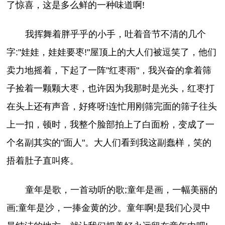
了惊喜，这是多么鲜的一种味道啊!
我挥舞着胖乎乎的小手，吐着音节不清的几个
字:"娃娃，娃娃要枣!"屋顶上的大人们被逗笑了，他们
卖力地摇着，下起了一阵"红枣雨"，我兴奋的拿着筛
子捡着一颗颗大枣，也许因为我那时是光头，红枣打
在头上还有声音，好疼呀!连忙用刚筛完面的筛子往头
上一扣，顿时，我整个脸部拍上了白面粉，变成了一
个名副其实的"面人"。大人们看到我这副蠢样，笑的
捂着肚子直叫疼。
童年是歌，一首动听的歌;童年是画，一幅美丽的
画;童年是沙，一捧金黄的沙。童年啊!是我们心灵中