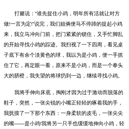
打赌说：“谁先捉住小鸡，明年所有活就让对方
做!一言为定!”说完，我们姐俩便马不停蹄的捉起小鸡
来，我立马冲向门前，把门紧紧的锁住，又手忙脚乱
的开始寻找小鸡的踪迹。我扫视了一下四周，看见桌
子底下有余个淡黄色的球，我以为是小鸡，便一手抓
住了它，再定眼一看，原来不是小鸡，而是一个拳头
大的脐橙，我失望的将球扔到一边，继续寻找小鸡。
我将手伸向床底，掏刚才因为过于激动而脱落的
鞋子，突然，一张尖锐的小嘴正轻轻的啄着我的手，
我抚摸了一下那个东西：一身柔软的皮毛，一张尖尖
的嘴——是小鸡!我将另一只手也缓缓地伸向小鸡，轻