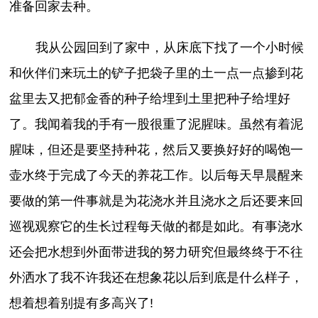
准备回家去种。
我从公园回到了家中，从床底下找了一个小时候
和伙伴们来玩土的铲子把袋子里的土一点一点掺到花
盆里去又把郁金香的种子给埋到土里把种子给埋好
了。我闻着我的手有一股很重了泥腥味。虽然有着泥
腥味，但还是要坚持种花，然后又要换好好的喝饱一
壶水终于完成了今天的养花工作。以后每天早晨醒来
要做的第一件事就是为花浇水并且浇水之后还要来回
巡视观察它的生长过程每天做的都是如此。有事浇水
还会把水想到外面带进我的努力研究但最终终于不往
外洒水了我不许我还在想象花以后到底是什么样子，
想着想着别提有多高兴了!