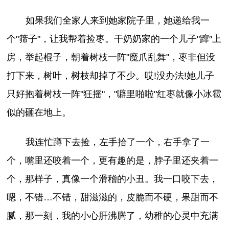
如果我们全家人来到她家院子里，她递给我一
个"筛子"，让我帮着捡枣。干奶奶家的一个儿子"蹿″上
房，举起棍子，朝着树枝一阵"魔爪乱舞"，枣非但没
打下来，树叶，树枝却掉了不少。哎!没办法!她儿子
只好抱着树枝一阵"狂摇"，"噼里啪啦"红枣就像小冰雹
似的砸在地上。
我连忙蹲下去捡，左手拾了一个，右手拿了一
个，嘴里还咬着一个，更有趣的是，脖子里还夹着一
个，那样子，真像一个滑稽的小丑。我一口咬下去，
嗯，不错…不错，甜滋滋的，皮脆而不硬，果甜而不
腻，那一刻，我的小心肝沸腾了，幼稚的心灵中充满