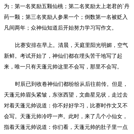
为：第一名奖励五颗仙桃；第二名奖励太上老君的`丹
药一颗；第三名奖励人参果一个；倒数第一名被贬入
凡间两年；众神仙知道后开始努力学习写作文。
比赛安排在早上。清晨，天庭里阳光明媚，空气
新鲜。考试开始了，神仙们都在埋头苦干地写了起
来，唯一只有天蓬元帅这里不会写，那里不会写。
时辰已到收卷神仙们都纷纷从后往前传。但是，
天蓬元帅眉头紧皱，东张西望，文曲星见状，走过去
对着天蓬元帅说道：你不好好学习，比赛时作文又不
会写。天蓬元帅冷哼一声。此时，来了几个小仙女，
指着天蓬元帅说道：你们看，天蓬元帅的肚子里一点