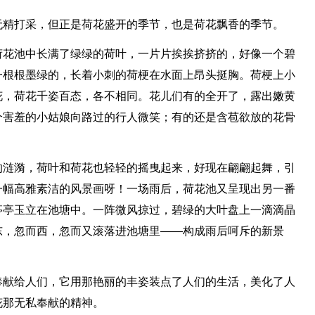
无精打采，但正是荷花盛开的季节，也是荷花飘香的季节。
荷花池中长满了绿绿的荷叶，一片片挨挨挤挤的，好像一个碧
一根根墨绿的，长着小刺的荷梗在水面上昂头挺胸。荷梗上小
花，荷花千姿百态，各不相同。花儿们有的全开了，露出嫩黄
个害羞的小姑娘向路过的行人微笑；有的还是含苞欲放的花骨
的涟漪，荷叶和荷花也轻轻的摇曳起来，好现在翩翩起舞，引
一幅高雅素洁的风景画呀！一场雨后，荷花池又呈现出另一番
亭亭玉立在池塘中。一阵微风掠过，碧绿的大叶盘上一滴滴晶
东，忽而西，忽而又滚落进池塘里——构成雨后呵斥的新景
奉献给人们，它用那艳丽的丰姿装点了人们的生活，美化了人
花那无私奉献的精神。