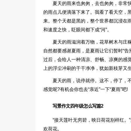
夏天的雨来也匆匆，去也匆匆，非常快
的雨点儿便滴落下来了。我看了看天空，
来。整个天都是黑的，整个世界都沉浸在
和速度之快，眨眼间都下成“河”。
夏天的雨滋润着万物，花草树木与庄稼
自然都要感谢夏雨，是夏雨让它们暂时“告
过后，会给人一种清凉、舒畅、凉爽的感
上的浮尘冲刷的干干净净，犹如新枝芽又
夏天的雨，说停就停。这不，停了，
感觉呢?有机会你也去“亲近”一下“夏雨”吧!
写景作文四年级怎么写篇2
“接天莲叶无穷碧，映日荷花别样红。
欢荷花。