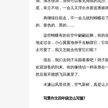
湖。湖水很清，清得可以看见湖底的泥沙
底，呆立不动，一会儿又浮出水面追逐嬉
再继续往前走，不一会儿就到蝴蝶谷
的、黄色的、黑的……
这些蝴蝶有的在空中翩翩起舞，有的
地走过去，小心翼翼地伸手去触摸它，它
太可爱了，我又怎能去伤害它们呢？
现在，我们去鸽子乐园看看吧！鸽子
欢迎游客的到来。有的像情侣一样依偎在
然后展开翅膀飞回巢里了。
水濂山风景优美，空气新鲜，真是让
写景作文四年级怎么写篇7