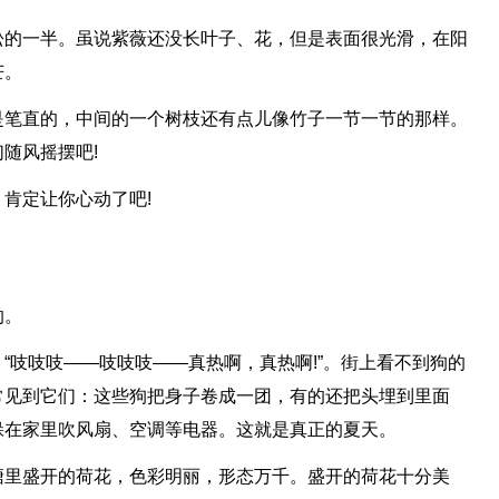
松的一半。虽说紫薇还没长叶子、花，但是表面很光滑，在阳
芒。
是笔直的，中间的一个树枝还有点儿像竹子一节一节的那样。
随风摇摆吧!
肯定让你心动了吧!
的。
“吱吱吱――吱吱吱――真热啊，真热啊!”。街上看不到狗的
常见到它们：这些狗把身子卷成一团，有的还把头埋到里面
躲在家里吹风扇、空调等电器。这就是真正的夏天。
塘里盛开的荷花，色彩明丽，形态万千。盛开的荷花十分美