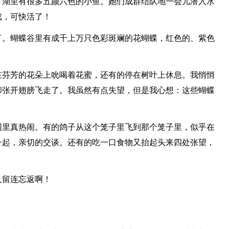
。湖里有很多五颜六色的小鱼。她们成群结队地一会儿潜入水
戏，可快活了！
了。蝴蝶谷里有成千上万只色彩斑斓的花蝴蝶，红色的、紫色
在芬芳的花朵上吮喝着花蜜，还有的停在树叶上休息。我悄悄
却张开翅膀飞走了。我虽然有点失望，但是我心想：这些蝴蝶
园里真热闹。有的鸽子从这个笼子里飞到那个笼子里，似乎在
一起，亲切的交谈。还有的吃一口食物又抬起头来四处张望，
人留连忘返啊！