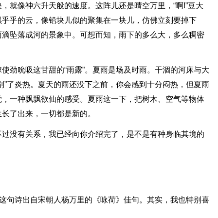
，就像神六升天般的速度。这阵儿还是晴空万里，“啊!”豆大
黑乎乎的云，像铅块儿似的聚集在一块儿，仿佛立刻要掉下
雨滴坠落成河的景象中。可想而知，雨下的多么大，多么稠密
使劲吮吸这甘甜的“雨露”。夏雨是场及时雨。干涸的河床与大
别”了炎热。夏天的雨还没下之前，你会感到十分闷热，但夏雨
觉，一种飘飘欲仙的感受。夏雨这一下，把树木、空气等物体
生长了出来，一切都是新的。
不过没有关系，我已经向你介绍完了，是不是有种身临其境的
”这句诗出自宋朝人杨万里的《咏荷》佳句。其实，我也特别喜