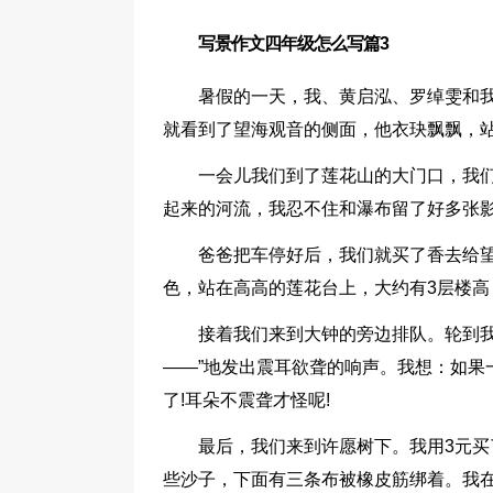
写景作文四年级怎么写篇3
暑假的一天，我、黄启泓、罗绰雯和
就看到了望海观音的侧面，他衣玦飘飘，
一会儿我们到了莲花山的大门口，我们
起来的河流，我忍不住和瀑布留了好多张影
爸爸把车停好后，我们就买了香去给望
色，站在高高的莲花台上，大约有3层楼高
接着我们来到大钟的旁边排队。轮到我
——”地发出震耳欲聋的响声。我想：如果
了!耳朵不震聋才怪呢!
最后，我们来到许愿树下。我用3元
些沙子，下面有三条布被橡皮筋绑着。我