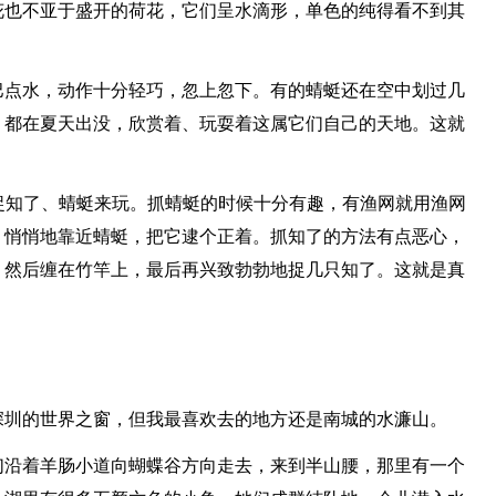
花也不亚于盛开的荷花，它们呈水滴形，单色的纯得看不到其
巴点水，动作十分轻巧，忽上忽下。有的蜻蜓还在空中划过几
，都在夏天出没，欣赏着、玩耍着这属它们自己的天地。这就
去捉知了、蜻蜓来玩。抓蜻蜓的时候十分有趣，有渔网就用渔网
、悄悄地靠近蜻蜓，把它逮个正着。抓知了的方法有点恶心，
，然后缠在竹竿上，最后再兴致勃勃地捉几只知了。这就是真
深圳的世界之窗，但我最喜欢去的地方还是南城的水濂山。
们沿着羊肠小道向蝴蝶谷方向走去，来到半山腰，那里有一个