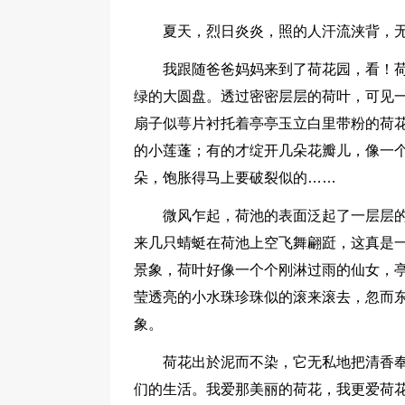
夏天，烈日炎炎，照的人汗流浃背，
我跟随爸爸妈妈来到了荷花园，看！
绿的大圆盘。透过密密层层的荷叶，可见
扇子似萼片衬托着亭亭玉立白里带粉的荷
的小莲蓬；有的才绽开几朵花瓣儿，像一
朵，饱胀得马上要破裂似的……
微风乍起，荷池的表面泛起了一层层
来几只蜻蜓在荷池上空飞舞翩跹，这真是
景象，荷叶好像一个个刚淋过雨的仙女，
莹透亮的小水珠珍珠似的滚来滚去，忽而
象。
荷花出於泥而不染，它无私地把清香
们的生活。我爱那美丽的荷花，我更爱荷