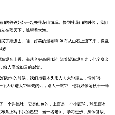
我们的爸爸妈妈一起去莲花山游玩。快到莲花山的时候，我们
站立在蓝天下，眺望着大海。
买了票进去。哇，好美的瀑布啊!瀑布从山石上流下来，像竖
呢!
海观音上香。海观音好高啊!我们绕着望海观音走，他全身金
，给人高耸如云的感觉。
们敲钟的时候，我们抱着木头用力向大钟撞去，铜钟“咚
一个人钻进大钟里去的话，别人一敲钟，他就好像荡秋千一样
买了一个许愿球，它是红色的，上面是一个小圆球，球里面有一
在布条上写下我的愿望：当一名老师、学习进步、身体健康。