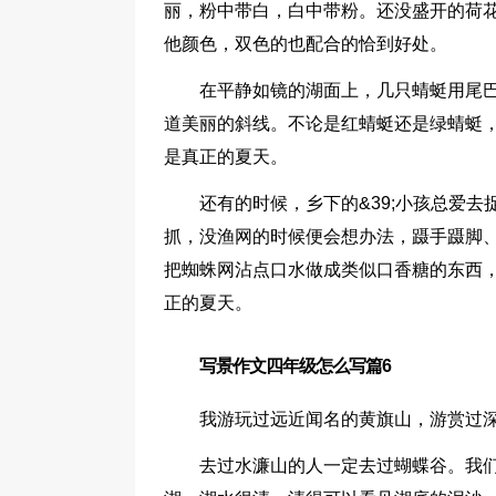
丽，粉中带白，白中带粉。还没盛开的荷
他颜色，双色的也配合的恰到好处。
在平静如镜的湖面上，几只蜻蜓用尾
道美丽的斜线。不论是红蜻蜓还是绿蜻蜓
是真正的夏天。
还有的时候，乡下的&39;小孩总爱
抓，没渔网的时候便会想办法，蹑手蹑脚
把蜘蛛网沾点口水做成类似口香糖的东西
正的夏天。
写景作文四年级怎么写篇6
我游玩过远近闻名的黄旗山，游赏过
去过水濂山的人一定去过蝴蝶谷。我