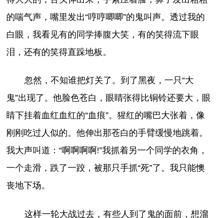
的喘气声，嘴里发出“哼哼唧唧”的鬼叫声。透过我的
白眼，我看见有的同学捧腹大笑，有的笑得流下眼
泪，还有的笑得直跺地板。
忽然，不知谁把灯关了。到了黑夜，一只“大
鬼”出现了。他脸色苍白，眼睛张得比铜铃还要大，眼
睛下挂着血红血红的“血痕”。猩红的嘴巴大张着，像
刚刚吃过人似的。他伸出那苍白的手臂缓慢地跳着。
我大声叫道：“啊啊啊啊!”我抓着另一个同学的衣角，
一个走滑，跌了一跤，被那只手抓“死”了。我只能懊
丧地下场。
这样一轮大战过去，有些人到了鬼的面前，想溜