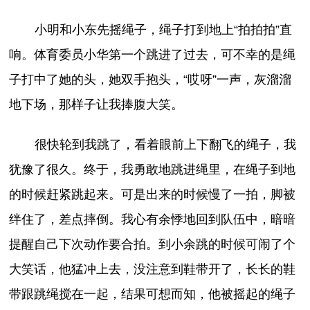
小明和小东先摇绳子，绳子打到地上“拍拍拍”直
响。体育委员小华第一个跳进了过去，可不幸的是绳
子打中了她的头，她双手抱头，“哎呀”一声，灰溜溜
地下场，那样子让我捧腹大笑。
很快轮到我跳了，看着眼前上下翻飞的绳子，我
犹豫了很久。终于，我勇敢地跳进绳里，在绳子到地
的时候赶紧跳起来。可是出来的时候慢了一拍，脚被
绊住了，差点摔倒。我心有余悸地回到队伍中，暗暗
提醒自己下次动作要合拍。到小余跳的时候可闹了个
大笑话，他猛冲上去，没注意到鞋带开了，长长的鞋
带跟跳绳搅在一起，结果可想而知，他被摇起的绳子