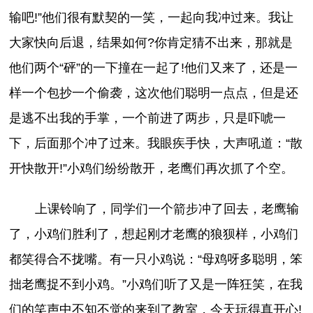
输吧!”他们很有默契的一笑，一起向我冲过来。我让
大家快向后退，结果如何?你肯定猜不出来，那就是
他们两个“砰”的一下撞在一起了!他们又来了，还是一
样一个包抄一个偷袭，这次他们聪明一点点，但是还
是逃不出我的手掌，一个前进了两步，只是吓唬一
下，后面那个冲了过来。我眼疾手快，大声吼道：“散
开快散开!”小鸡们纷纷散开，老鹰们再次抓了个空。
上课铃响了，同学们一个箭步冲了回去，老鹰输
了，小鸡们胜利了，想起刚才老鹰的狼狈样，小鸡们
都笑得合不拢嘴。有一只小鸡说：“母鸡呀多聪明，笨
拙老鹰捉不到小鸡。”小鸡们听了又是一阵狂笑，在我
们的笑声中不知不觉的来到了教室，今天玩得真开心!