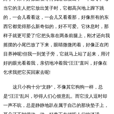
当它的主人把它放出笼子时，它都高兴地上蹿下跳
的，一会儿看看这，一会儿又看看那，好像所有的东
西它都觉得那么新奇似的，好不可爱。它休息时，那
样子就更可爱了!它把头靠在两条前腿上，刚才还向我
摇摆的小尾巴放了下来，眼睛微微闭着，好像正在闭
目养神呢!但我一到笼子旁，它就马上站了起来，用讨
好的眼光看着我，亲切地冲着我“汪汪”直叫，好像在
乞求我把它买回家去呢!
这只小狗十分“文静”，不像其它狗狗一样，总
是“汪汪”乱叫，吵得人们心烦意乱。而它没人逗时却
一声不吭，总是静静地趴在属于自己的那块垫子上，