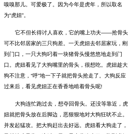
嗅嗅那儿。可爱极了。因为今年是虎年，所以取名
为“虎妞”。
它不但长得讨人喜欢，它的嘴上功夫——抢骨头
可不比邻居家的三只狗差。一天虎妞去邻居家玩，刚
到门口，一只大狗叼着一块猪骨头慢悠悠地走到门
口。虎妞看见了大狗嘴里的骨头，很想吃。虎妞趁大
狗不注意，“呼”地一下子就把骨头抢走了。大狗反应
过来后，看见虎妞正在香香地啃着骨头呢!
大狗连忙跑过去，想夺回骨头。还没等靠近，虎
妞就把骨头放在后脚边，恶狠狠地对大狗狂吠不止。
并发起猛攻。把大狗赶出去好远。虎妞看大狗走了，