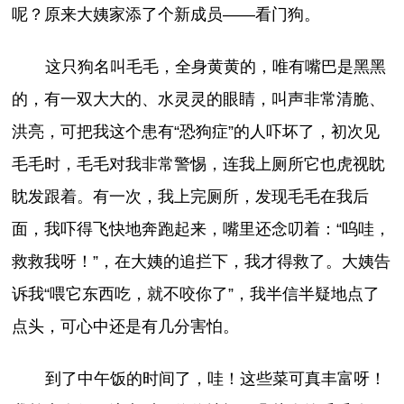
呢？原来大姨家添了个新成员——看门狗。
这只狗名叫毛毛，全身黄黄的，唯有嘴巴是黑黑
的，有一双大大的、水灵灵的眼睛，叫声非常清脆、
洪亮，可把我这个患有“恐狗症”的人吓坏了，初次见
毛毛时，毛毛对我非常警惕，连我上厕所它也虎视眈
眈发跟着。有一次，我上完厕所，发现毛毛在我后
面，我吓得飞快地奔跑起来，嘴里还念叨着：“呜哇，
救救我呀！”，在大姨的追拦下，我才得救了。大姨告
诉我“喂它东西吃，就不咬你了”，我半信半疑地点了
点头，可心中还是有几分害怕。
到了中午饭的时间了，哇！这些菜可真丰富呀！