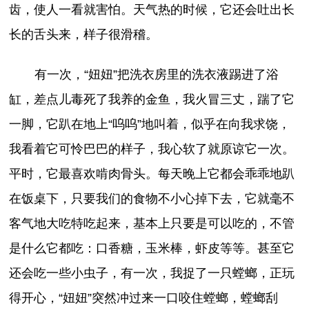
齿，使人一看就害怕。天气热的时候，它还会吐出长
长的舌头来，样子很滑稽。
有一次，“妞妞”把洗衣房里的洗衣液踢进了浴
缸，差点儿毒死了我养的金鱼，我火冒三丈，踹了它
一脚，它趴在地上“呜呜”地叫着，似乎在向我求饶，
我看着它可怜巴巴的样子，我心软了就原谅它一次。
平时，它最喜欢啃肉骨头。每天晚上它都会乖乖地趴
在饭桌下，只要我们的食物不小心掉下去，它就毫不
客气地大吃特吃起来，基本上只要是可以吃的，不管
是什么它都吃：口香糖，玉米棒，虾皮等等。甚至它
还会吃一些小虫子，有一次，我捉了一只螳螂，正玩
得开心，“妞妞”突然冲过来一口咬住螳螂，螳螂刮