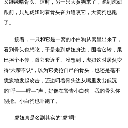
又继续啃骨头。这时，另一只大黄狗来了，跑到虎妞
跟前，只见虎妞叼着骨头奋力追咬它，大黄狗也跑
了。
接着，一只和它是一窝的小白狗从窝里出来了，
看到骨头也想吃，于是走到虎妞身边，围着它转，尾
巴摇个不停，跟它套近乎。没想到，虎妞这时居然变
得“六亲不认”，以为它要抢自己的骨头，也还是毫不
犹豫地发起攻击，还边叼着骨头边从嘴里发出低沉
的“呼——呼—”声，好像在警告小白狗：我的骨头你
别抢。小白狗也吓跑了。
虎妞真是名副其实的“虎”啊!