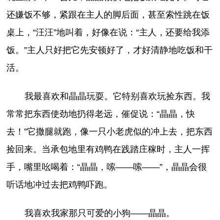
还嫌饭不够，紧跟在主人的脚后面，甚至索性跳在饭
桌上，“汪汪”地叫着，好像在说：“主人，还要给我添
饭。”主人只好把它先安顿好了，才好清静地吃饭和干
活。
我最喜欢和晶晶玩耍。它特别喜欢玩捡东西。我
常常把东西使劲地扔得老远，催促说：“晶晶，快
去！”它撒腿就跑，像一只小老虎似的冲上去，把东西
捡回来。当承包地里有鸡鸭在践踏庄稼时，主人一挥
手，嘴里吆喝着：“晶晶，嗦——嗦——”，晶晶会很
听话地冲过去把鸡鸭吓跑。
我喜欢我家那只可爱的小狗——晶晶。