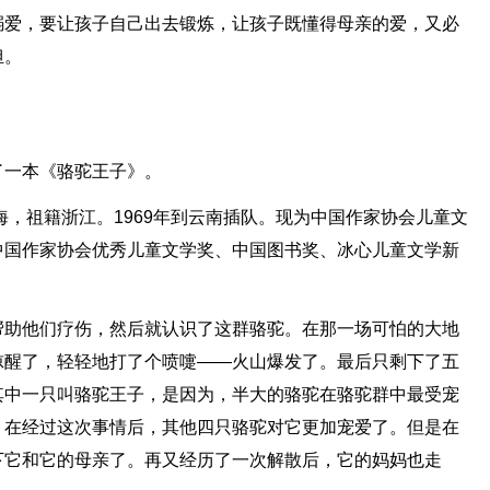
溺爱，要让孩子自己出去锻炼，让孩子既懂得母亲的爱，又必
担。
了一本《骆驼王子》。
海，祖籍浙江。1969年到云南插队。现为中国作家协会儿童文
中国作家协会优秀儿童文学奖、中国图书奖、冰心儿童文学新
帮助他们疗伤，然后就认识了这群骆驼。在那一场可怕的大地
惊醒了，轻轻地打了个喷嚏——火山爆发了。最后只剩下了五
其中一只叫骆驼王子，是因为，半大的骆驼在骆驼群中最受宠
，在经过这次事情后，其他四只骆驼对它更加宠爱了。但是在
下它和它的母亲了。再又经历了一次解散后，它的妈妈也走