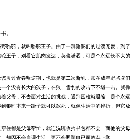
一书。
匹野骆驼，就叫骆驼王子。由于一群骆驼们的过渡宠爱，到了
骆驼王子，别看它肌肉发达，英俊潇洒，可是个永远长不大的
应该度过青春叛逆期，也就是第二次断乳，却在成年野骆驼们
是一个没有长大的孩子，在狼、雪豹的攻击下不堪一击。就像
赖着父母，不去面对生活的挑战，遇到困难就退缩，是个永远
遇到狼时本来一蹄子就可以踩死，就像生活中的挫折，但它放
吃穿住都是父母帮忙，就连洗碗收拾书包都不会，而他的父母
大，却因不会自理生活，更不会照顾自已而放弃上学。