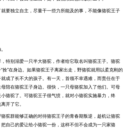
了就要独立自主，尽量干一些力所能及的事，不能像骆驼王子
触。
群，特别溺爱一只半大骆驼，作者给它取名叫骆驼王子。骆驼
“拴”在身边。如果骆驼王子离家出走，野骆驼就用以柔克刚的
子就成了长不大的孩子。有一天，首领不幸遇难，而责任在于
生母陪在骆驼王子身边。很快，一只母骆驼加入了他们。可母
是小骆驼了。可骆驼王子很气愤，就对小骆驼实施暴力，终
也离开了它。
野骆驼群能够正确的对待骆驼王子的青春期叛逆，趁机让骆驼
，把自己的爱让给小骆驼一份，这样不但不会成为一只家骆