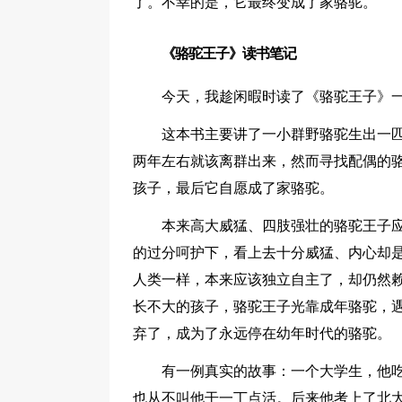
了。不幸的是，它最终变成了家骆驼。
《骆驼王子》读书笔记
今天，我趁闲暇时读了《骆驼王子》
这本书主要讲了一小群野骆驼生出一
两年左右就该离群出来，然而寻找配偶的
孩子，最后它自愿成了家骆驼。
本来高大威猛、四肢强壮的骆驼王子
的过分呵护下，看上去十分威猛、内心却
人类一样，本来应该独立自主了，却仍然
长不大的孩子，骆驼王子光靠成年骆驼，
弃了，成为了永远停在幼年时代的骆驼。
有一例真实的故事：一个大学生，他
也从不叫他干一丁点活。后来他考上了北