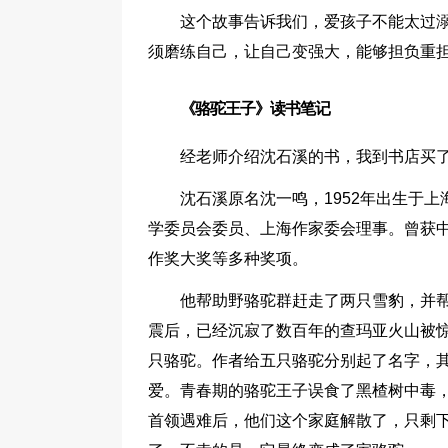
这个故事告诉我们，爱孩子不能太过
须磨练自己，让自己变强大，能够担负重
《骆驼王子》读书笔记
经老师介绍沈石溪的书，我到书店买
沈石溪原名沈一鸣，1952年出生于上
学委员会委员、上海作家委会理事。曾获
作奖大奖等多种奖项。
他帮助野骆驼群赶走了两只雪豹，并
震后，已经沉寂了数百年的查玛亚火山被
只骆驼。作者给五只骆驼分别起了名字，
爱。青春期的骆驼王子误食了黑楂树中毒
首领遇难后，他们这个家庭解散了，只剩