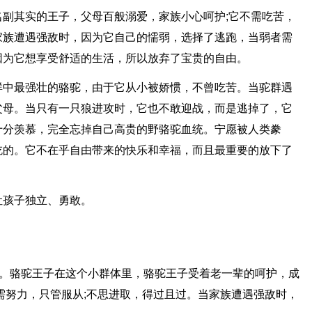
副其实的王子，父母百般溺爱，家族小心呵护;它不需吃苦，
家族遭遇强敌时，因为它自己的懦弱，选择了逃跑，当弱者需
因为它想享受舒适的生活，所以放弃了宝贵的自由。
群中最强壮的骆驼，由于它从小被娇惯，不曾吃苦。当驼群遇
父母。当只有一只狼进攻时，它也不敢迎战，而是逃掉了，它
十分羡慕，完全忘掉自己高贵的野骆驼血统。宁愿被人类豢
吃的。它不在乎自由带来的快乐和幸福，而且最重要的放下了
让孩子独立、勇敢。
驼。骆驼王子在这个小群体里，骆驼王子受着老一辈的呵护，成
需努力，只管服从;不思进取，得过且过。当家族遭遇强敌时，