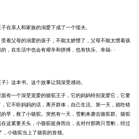
王子在亲人和家族的溺爱下成了一个懦夫。
，受着父母的溺爱的孩子，不能太娇惯了，父母不能太惯着孩
的，在生活中也会有艰辛和拼搏，也有快乐、幸福· ·
王子》这本书。这个故事让我深受感动。
里面有一个深受宠爱的骆驼王子，它的妈妈特别宠爱它，它要
了，它不听妈妈的话，离开群体，自己生活。第一天，就吃错
现的早，救了小骆驼。突然有一天，雪豹来袭击骆驼群。骆驼
就在这紧要关头，小骆驼挺身而出，去对付那两只雪豹，经过
了，小骆驼当上了骆驼的首领。