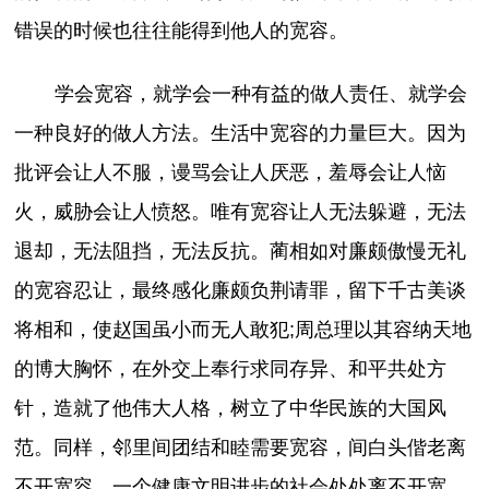
错误的时候也往往能得到他人的宽容。
学会宽容，就学会一种有益的做人责任、就学会
一种良好的做人方法。生活中宽容的力量巨大。因为
批评会让人不服，谩骂会让人厌恶，羞辱会让人恼
火，威胁会让人愤怒。唯有宽容让人无法躲避，无法
退却，无法阻挡，无法反抗。蔺相如对廉颇傲慢无礼
的宽容忍让，最终感化廉颇负荆请罪，留下千古美谈
将相和，使赵国虽小而无人敢犯;周总理以其容纳天地
的博大胸怀，在外交上奉行求同存异、和平共处方
针，造就了他伟大人格，树立了中华民族的大国风
范。同样，邻里间团结和睦需要宽容，间白头偕老离
不开宽容，一个健康文明进步的社会处处离不开宽