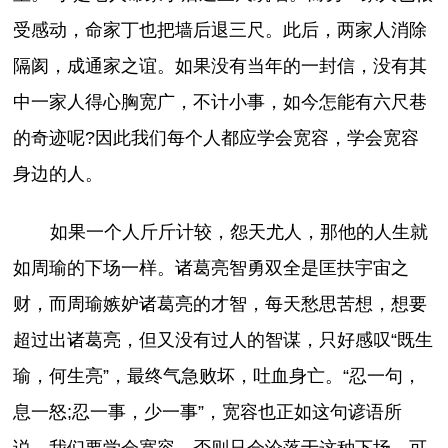
受感动，命家丁也把墙后退三尺。此后，两家人消除
隔阂，成通家之谊。如果没有当年的一封信，没有其
中一家人得心胸宽广，不计小事，如今怎能有六尺巷
的奇迹呢?因此我们每个人都应学会宽容，学会宽容
身边的人。
如果一个人斤斤计较，怨天尤人，那他的人生就
如周瑜的下场一样。诸葛亮智勇双全是匡扶宇宙之
财，而周瑜嫉妒诸葛亮的才智，每天愁思苦想，想要
超过出诸葛亮，但又没有过人的智谋，只好感叹“既生
瑜，何生亮”，最终气急败坏，吐血身亡。“忍一句，
息一怒;忍一事，少一事”，宽容也正如这句谚语所
说，我们要学会宽容，否则只会沦落于这种下场。可