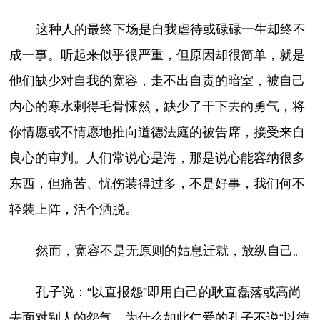
这种人的最终下场是自我虐待或碌碌一生却终不
成一事。听起来似乎很严重，但原因却很简单，就是
他们缺少对自我的宽容，走不出自责的暗室，被自己
内心的寒水剌得毛骨悚然，缺少了干下去的勇气，将
你情愿或不情愿地推向道德法庭的被告席，接受来自
良心的审判。人们常说心是海，那是说心能容纳很多
东西，但痛苦、忧伤装得过多，不是好事，我们何不
轻装上阵，活个洒脱。
然而，宽容不是无原则的姑息迁就，放纵自己。
孔子说：“以直报怨”即用自己的耿直磊落或高尚
去面对别人的怨气。为什么如此仁爱的孔子不说“以德