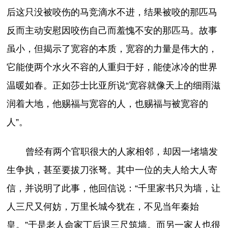
后这只没被咬伤的马竞滴水不进，结果被咬的那匹马
反而主动安慰因咬伤自己而羞愧不安的那匹马。故事
虽小，但揭示了宽容的本质，宽容的力量是伟大的，
它能使两个水火不容的人重归于好，能使冰冷的世界
温暖如春。正如莎士比亚所说“宽容就像天上的细雨滋
润着大地，他赐福与宽容的人，也赐福与被宽容的
人”。
曾经有两个官职很大的人家相邻，却因一堵墙发
生争执，甚至要拔刀张弩。其中一位的夫人给大人寄
信，并说明了此事，他回信说：“千里家书只为墙，让
人三尺又何妨，万里长城今犹在，不见当年秦始
皇。”于是老人命家丁后退三尺筑墙。而另一家人也很