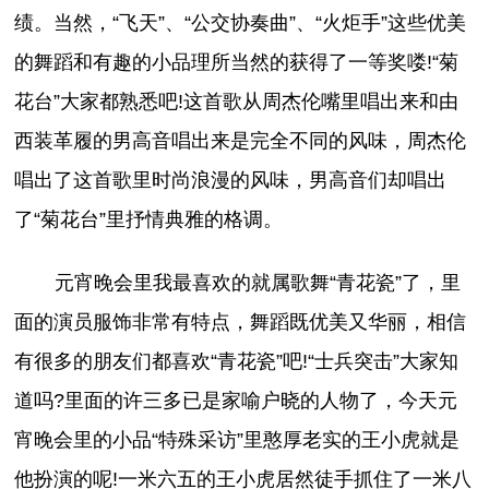
绩。当然，“飞天”、“公交协奏曲”、“火炬手”这些优美
的舞蹈和有趣的小品理所当然的获得了一等奖喽!“菊
花台”大家都熟悉吧!这首歌从周杰伦嘴里唱出来和由
西装革履的男高音唱出来是完全不同的风味，周杰伦
唱出了这首歌里时尚浪漫的风味，男高音们却唱出
了“菊花台”里抒情典雅的格调。
元宵晚会里我最喜欢的就属歌舞“青花瓷”了，里
面的演员服饰非常有特点，舞蹈既优美又华丽，相信
有很多的朋友们都喜欢“青花瓷”吧!“士兵突击”大家知
道吗?里面的许三多已是家喻户晓的人物了，今天元
宵晚会里的小品“特殊采访”里憨厚老实的王小虎就是
他扮演的呢!一米六五的王小虎居然徒手抓住了一米八