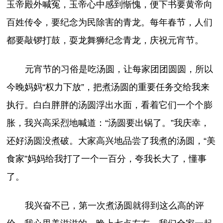
玉帝殿外喊冤，玉帝心中感到惭愧，便下书要黄帝向
百姓传令，要纪念为民除害的青龙。每年春节，人们
都要敲锣打鼓，耍龙舞狮纪念青龙，庆祝元宵节。
元宵节的习俗是吃汤圆，让每家团团圆圆，所以
今晚妈妈“权力下放”，把煮汤圆的重要任务交给我来
执行。白白胖胖的汤圆浮出水面，看着它们一个个膨
胀，我兴高采烈地喊道：“汤圆要出锅了。”我庆幸，
还好汤圆没煮破。大家高兴地品尝了我煮的汤圆，“美
食家”妈妈给我打了一个一百分，夸我长大了，懂事
了。
我兴奋不已，第一次煮汤圆就得到这么高的评