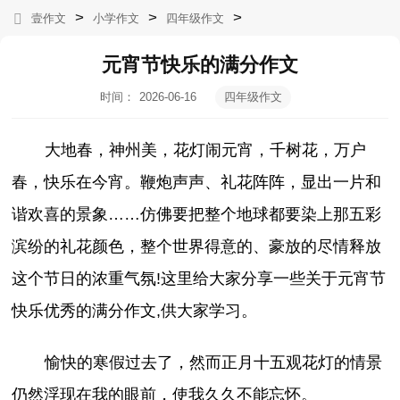
>
>
>
壹作文
小学作文
四年级作文
元宵节快乐的满分作文
时间：
2026-06-16
四年级作文
14:07:18
大地春，神州美，花灯闹元宵，千树花，万户
春，快乐在今宵。鞭炮声声、礼花阵阵，显出一片和
谐欢喜的景象……仿佛要把整个地球都要染上那五彩
滨纷的礼花颜色，整个世界得意的、豪放的尽情释放
这个节日的浓重气氛!这里给大家分享一些关于元宵节
快乐优秀的满分作文,供大家学习。
愉快的寒假过去了，然而正月十五观花灯的情景
仍然浮现在我的眼前，使我久久不能忘怀。