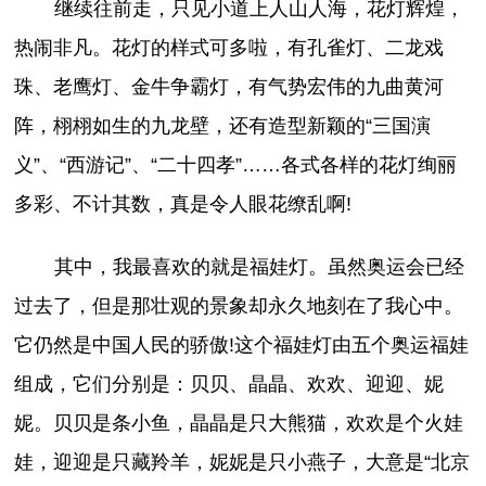
继续往前走，只见小道上人山人海，花灯辉煌，
热闹非凡。花灯的样式可多啦，有孔雀灯、二龙戏
珠、老鹰灯、金牛争霸灯，有气势宏伟的九曲黄河
阵，栩栩如生的九龙壁，还有造型新颖的“三国演
义”、“西游记”、“二十四孝”……各式各样的花灯绚丽
多彩、不计其数，真是令人眼花缭乱啊!
其中，我最喜欢的就是福娃灯。虽然奥运会已经
过去了，但是那壮观的景象却永久地刻在了我心中。
它仍然是中国人民的骄傲!这个福娃灯由五个奥运福娃
组成，它们分别是：贝贝、晶晶、欢欢、迎迎、妮
妮。贝贝是条小鱼，晶晶是只大熊猫，欢欢是个火娃
娃，迎迎是只藏羚羊，妮妮是只小燕子，大意是“北京