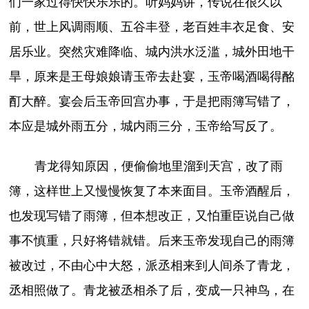
们一家过得快快乐乐的。听妈妈讲，传说在很久以
前，世上风调雨顺、五谷丰登，老百姓丰衣足食、安
居乐业。突然灾难降临、城内洪水泛滥，城外田地干
旱，原来是王母娘娘请玉帝去赴宴，玉帝喝酒喝得酩
酊大醉。宴会后玉帝回宫办事，于是把雨簿写错了，
本应是城外雨五分，城内雨三分，玉帝给写反了。
青龙得知原因，便偷偷地里溜到天宫，改了雨
簿，这样世上又慢慢恢复了本来面目。玉帝酒醒后，
也发现写错了雨簿，但本想改正，又怕重臣说自己做
事不慎重，只好将错就错。后来玉帝发现自己的雨簿
被改过，不由心中大怒，派丞相来到人间杀了青龙，
丞相照做了。青龙被丞相杀了后，变成一只神鸟，在