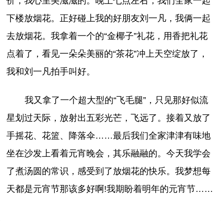
价，我心里美滋滋的。晚上七点左右，我们全家一起
下楼放烟花。正好碰上我的好朋友刘一凡，我俩一起
去放烟花。我拿着一个的“金椰子”礼花，用香把礼花
点着了，看见一朵朵美丽的“茶花”冲上天空绽放了，
我和刘一凡拍手叫好。
我又拿了一个超大型的“飞毛腿”，只见那好似流
星划过天际，放射出五彩光芒，飞远了。接着又放了
手摇花、花篮、降落伞……最后我们全家津津有味地
坐在沙发上看着元宵晚会，其乐融融的。今天我学会
了煮汤圆的常识，感受到了放烟花的快乐。我梦想每
天都是元宵节那该多好啊!我期盼着明年的元宵节……