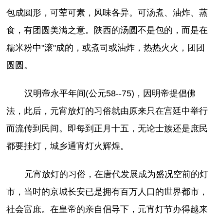
包成圆形，可荤可素，风味各异。可汤煮、油炸、蒸
食，有团圆美满之意。陕西的汤圆不是包的，而是在
糯米粉中"滚"成的，或煮司或油炸，热热火火，团团
圆圆。
汉明帝永平年间(公元58--75)，因明帝提倡佛
法，此后，元宵放灯的习俗就由原来只在宫廷中举行
而流传到民间。即每到正月十五，无论士族还是庶民
都要挂灯，城乡通宵灯火辉煌。
元宵放灯的习俗，在唐代发展成为盛况空前的灯
市，当时的京城长安已是拥有百万人口的世界都市，
社会富庶。在皇帝的亲自倡导下，元宵灯节办得越来