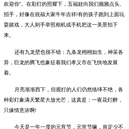
欢迎你”。在彩灯的照耀下，五福娃向我们频频点头、
招手，好像在祝福大家牛年吉祥!有的孩子跑到上面玩
耍嬉戏，大人则手举照相机或手机把这一美景拍下
来。
还有九龙壁也很不错：九条龙栩栩如生，神采各
异，巨龙的腾飞也象征着我们孝义市在飞快地发展
着。
月亮渐渐西下，但观灯的人们仍然络绎不绝，各
种彩灯象满天繁星大放光芒，这真是：一夜花灯醉，
只缘情意浓啊!
今天是一年一度的元宵节，元宵节嘛，肯定少不