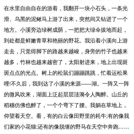
在水里自由自在的游着，我翻开一块小石头，一条光
滑、乌黑的泥鳅马上游了出来，突然间又钻进了一个
地方。小溪旁边绿树成荫，一把把大绿伞拔地而起，
到处都是鲜嫩青草和艳丽的野花。我沿着小溪向上游
走去，只觉得脚下的路越来越峻，身旁的竹子也越来
越多，竹林也越来越密了，太阳射进来，地上出现斑
斑点点的光点。树上的松鼠们蹦蹦跳跳，忙着运松果
哩!不久后，我到达了小溪的来源——湖。一阵又一阵
的微风吹来，湖面上泛起层层涟漪令人陶醉。山丘的
稻穗仿佛也醉了，一个个弯下了腰。我躺在草地上，
仰望着天空。看，有的白云像田野里的耗牛;有的像我
们家的小花猫;还有的像脱缰的野马在天空中奔跑……