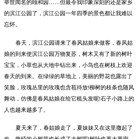
举世闻名的颐和园……但最令我印象深刻的还是家乡
的滨江公园了，滨江公园一年四季的景色都让我难以
忘怀。
春天，滨江公园请来了春风姑娘来做客，春风姑
娘的到来使滨江公园万物复苏，树木又有了新的树叶
宝宝，小草也从大地中钻出来，小鸟也在树枝上欢迎
春天的到来。在绿绿的草地上，美丽的野花也露出了
笑脸，玫瑰丛里的玫瑰也含苞待放!柳树的枝条也随风
舞动，仿佛是春风姑娘在给它梳头发呢!石子小路上的
人也越来越多了。
夏天来了，春姑娘走了，夏妹妹又在这里撒起了
欢，曾经的小树苗也长成了大树呢!树叶也更大更密