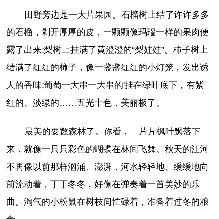
田野旁边是一大片果园。石榴树上结了许许多多
的石榴，剥开厚厚的皮，一颗颗像玛瑙一样的果肉便
露了出来;梨树上挂满了黄澄澄的“梨娃娃”。柿子树上
结满了红红的柿子，像一盏盏红红的小灯笼，发出诱
人的香味;葡萄一大串一大串的'挂在绿叶底下，有紫
红的、淡绿的……五光十色，美丽极了。
最美的要数森林了。你看，一片片枫叶飘落下
来，就像一只只彩色的蝴蝶在林间飞舞。秋天的江河
不再像以前那样汹涌、澎湃，河水轻轻地、缓缓地向
前流动着，丁丁冬冬，好像在弹奏着一首美妙的乐
曲。淘气的小松鼠在树枝间忙碌着，准备着过冬的粮