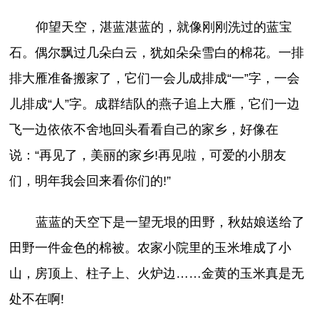
仰望天空，湛蓝湛蓝的，就像刚刚洗过的蓝宝
石。偶尔飘过几朵白云，犹如朵朵雪白的棉花。一排
排大雁准备搬家了，它们一会儿成排成“一”字，一会
儿排成“人”字。成群结队的燕子追上大雁，它们一边
飞一边依依不舍地回头看看自己的家乡，好像在
说：“再见了，美丽的家乡!再见啦，可爱的小朋友
们，明年我会回来看你们的!”
蓝蓝的天空下是一望无垠的田野，秋姑娘送给了
田野一件金色的棉被。农家小院里的玉米堆成了小
山，房顶上、柱子上、火炉边……金黄的玉米真是无
处不在啊!