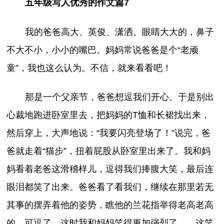
五年级写人优秀的作文篇7
我的爸爸高大、英俊、潇洒。眼睛大大的，鼻子
不大不小，小小的嘴巴。妈妈常说爸爸是个“老顽
童”，我也这么认为。不信，就来看看吧！
那是一个父亲节，爸爸想逗我们开心。于是别出
心裁地跑进卧室里去，把妈妈的T恤和长裙找出来，
然后穿上，大声地说：“我要闪亮登场了！”说完，爸
爸就走着“猫步”，扭着屁股从卧室里出来了。我和妈
妈看着老爸这滑稽样儿，逗得我们捧腹大笑，最后连
眼泪都笑了出来。爸爸看了看我们，继续在那里若无
其事的摆弄着他的姿势，瞧他的兰花指举得老高老高
的，可逗了，这时我和妈妈笑得更加强烈了……这笑