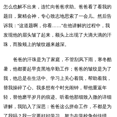
怎么也解不出来，连忙向爸爸求助。爸爸看了看我的
题目，聚精会神，专心致志地思索了一会儿。然后告
诉我：“这道题啊，你看……”在他讲解的过程中，我
发现他的眉头皱了起来，额头上出现了大滴大滴的汗
珠，而脸颊上的皱纹越来越深。
爸爸的汗珠是为了家庭，不管刮风下雨，寒冬酷
暑，他都要起早贪黑地辛勤工作；爸爸的皱纹是为了
我，他总是在生活中、学习上关心着我，帮助着我，
替我操碎了心。我多想有个时光闹钟，帮他重返年
轻，替他磨平岁月的痕迹。听着他那细致入微的详细
讲解，我陷入了深思：爸爸这么拼命工作，不都是为
了我吗？我一定要好好学习，努力在学校争创佳绩，