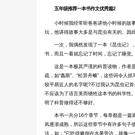
五年级推荐一本书作文优秀篇2
小时候我经常听爸爸讲他小时候的故
玩，他讲得故事大多是与昆虫有关的。因
一次，我偶然发现了一本《昆虫记》
书，而且一看就忘记了时间，忘记了睡觉
这是一本极其严谨的科普读物，作者是
疏，如“螽斯”、“松异舟蛾”，这些词令
较平易近人的名字呢?不过我认为昆虫记
不应该为了语言美而牺牲这本书的科学性。
明了科普做得还不够好。
本书一共分16个章节，每章都是一篇
风逐渐成熟，所以这些章节中有许多句子
法，如：“它吃得瘫倒在水果旁边，就像一