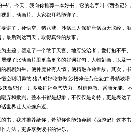
好书”。今天，我向你推荐一本好书，它的名字叫《西游记》。
电视剧，动画片。大家都耳熟能详了。
主要讲了，孙悟空、猪八戒、沙僧三人保护唐僧西天取经，沿
夷，最后到达西天，取得真经的故事。
空为主题，塑造了一个敢于天宫、地府统治者，爱打抱不平、
，展现了比动画片里更高更多的好词好句，人物刻画，以及一
画的栩栩如生。使神魔皆有人情，使精魅亦通世故。其次，书
悟空聪明勇敢;猪八戒好吃懒做;沙悟净任劳任怨;白骨精狡猾
多妖魔鬼怪，则多象征社会恶势力。对信道教、昏庸无能、不
的嘲弄和批判。整本书都是想象，不仅仅是奇特，更是表达了
神话世界让人流连忘返。
返的书，我才推荐给你，希望你也能领会到《西游记》这本书
写作方法，更多享受读书的快乐。