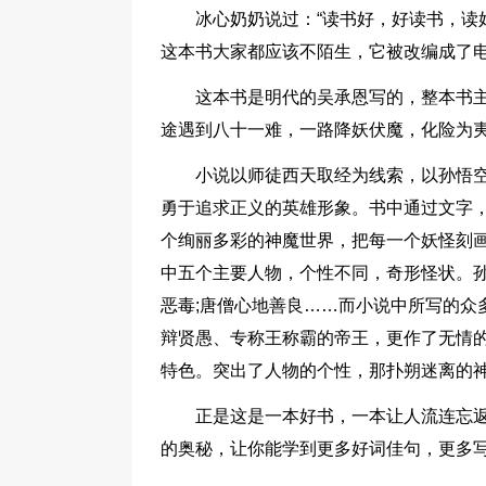
冰心奶奶说过：“读书好，好读书，读
这本书大家都应该不陌生，它被改编成了
这本书是明代的吴承恩写的，整本书
途遇到八十一难，一路降妖伏魔，化险为
小说以师徒西天取经为线索，以孙悟
勇于追求正义的英雄形象。书中通过文字
个绚丽多彩的神魔世界，把每一个妖怪刻
中五个主要人物，个性不同，奇形怪状。孙
恶毒;唐僧心地善良……而小说中所写的众
辩贤愚、专称王称霸的帝王，更作了无情
特色。突出了人物的个性，那扑朔迷离的
正是这是一本好书，一本让人流连忘
的奥秘，让你能学到更多好词佳句，更多