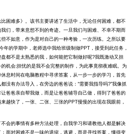
总比困难多》。该书主要讲述了生活中，无论任何困难，都不
的我们，带来意想不到的奇迹。一旦我们与困难、不幸不期而
这些不如意，作为是对自己的一种考验，一次历练。之所以要
今年的学期中，老师选中我给班级制做PPT，接受到此任务，
键盘都不是太熟悉的我，如何能把它制做好呢?我既激动又担
的机会;担忧的是我不会完整的制作，为此事竟彻夜难眠。为
掉休息时间在电脑教程中寻求答案，从一步一步的学习，首先
都没有办法导入，在旁边的爸爸说：“需要我指导吗?”我像抓
有让爸爸亲自帮我做，而是让爸爸辅导自己做，得到了爸爸的
来越快了，一张、二张、三张的PPT慢慢的出现在我眼前，
了不会的事情有多种方法处理，自我学习和请教他人都是解决
了：面对困难不是一味的退缩，逃避，而是寻找答案，懂得变