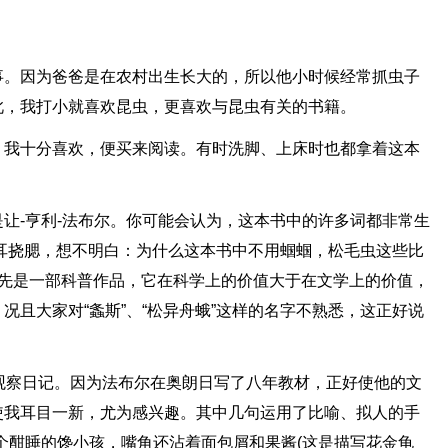
事。因为爸爸是在农村出生长大的，所以他小时候经常抓虫子
此，我打小就喜欢昆虫，更喜欢与昆虫有关的书籍。
，我十分喜欢，便买来阅读。有时洗脚、上床时也都拿着这本
。
让-亨利-法布尔。你可能会认为，这本书中的许多词都非常生
人抓耳挠腮，想不明白：为什么这本书中不用蝈蝈，松毛虫这些比
首先是一部科普作品，它在科学上的价值大于在文学上的价值，
况且大家对“螽斯”、“松异舟蛾”这样的名字不熟悉，这正好说
观察日记。因为法布尔在奥朗日写了八年教材，正好使他的文
使我耳目一新，尤为感兴趣。其中几句运用了比喻、拟人的手
个酣睡的馋小孩，嘴角还沾着面包屑和果酱(这是描写花金龟