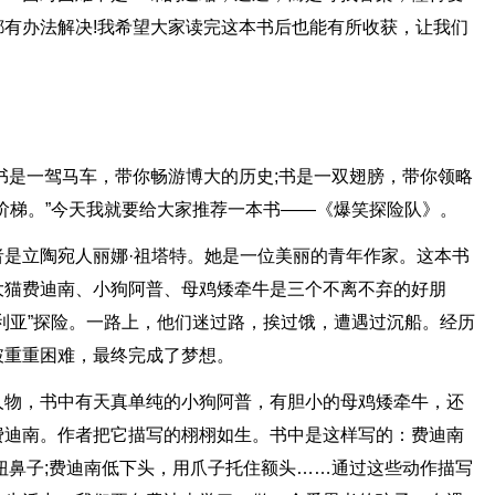
有办法解决!我希望大家读完这本书后也能有所收获，让我们
书是一驾马车，带你畅游博大的历史;书是一双翅膀，带你领略
阶梯。”今天我就要给大家推荐一本书——《爆笑探险队》。
是立陶宛人丽娜·祖塔特。她是一位美丽的青年作家。这本书
大猫费迪南、小狗阿普、母鸡矮牵牛是三个不离不弃的好朋
利亚”探险。一路上，他们迷过路，挨过饿，遭遇过沉船。经历
破重重困难，最终完成了梦想。
人物，书中有天真单纯的小狗阿普，有胆小的母鸡矮牵牛，还
费迪南。作者把它描写的栩栩如生。书中是这样写的：费迪南
扭鼻子;费迪南低下头，用爪子托住额头……通过这些动作描写