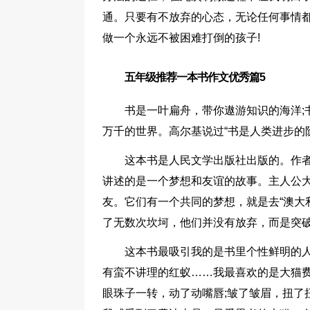
通。只要有不放弃的心态，无论任何事情都
做一个永远不被困难打倒的孩子!
五年级推荐一本书作文优秀篇5
书是一叶扁舟，带你遨游知识的海洋;
万千的世界。高尔基说过“书是人类进步的
这本书是人民文学出版社出版的。作者
讲述的是一个梦想和友谊的故事。主人公
友。它们有一个共同的梦想，就是去“澳大
了无数次坎坷，他们并没有放弃，而是突
这本书最吸引我的是书里个性鲜明的
有蛮不讲理的红蚁……我最喜欢的是大猫
眼珠子一转，动了动嘴唇;皱了皱眉，扭了