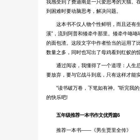
我感受到了费迪南是一只爱思考的大猫。
到困难时要动脑思考，解决问题。
这本书不仅人物个性鲜明，而且还有生
溪”，流到阿普和矮牵牛那里。矮牵牛咯咯
的面包渣。这段文字中作者恰当的运用了
数量之多，同时也写出了母鸡看到红蚁的
通过阅读，我懂得了一个道理：人生
要放弃，要与它战斗到底，只有这样才能
“读书破万卷，下笔如有神。”听完我
的快乐吧!
五年级推荐一本书作文优秀篇6
推荐一本书——《男生贾里全传》