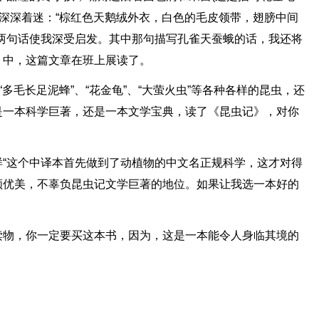
我深深着迷：“棕红色天鹅绒外衣，白色的毛皮领带，翅膀中间
两句话使我深受启发。其中那句描写孔雀天蚕蛾的话，我还将
》中，这篇文章在班上展读了。
“多毛长足泥蜂”、“花金龟”、“大萤火虫”等各种各样的昆虫，还
是一本科学巨著，还是一本文学宝典，读了《昆虫记》，对你
“这个中译本首先做到了动植物的中文名正规科学，这才对得
顺优美，不辜负昆虫记文学巨著的地位。如果让我选一本好的
读物，你一定要买这本书，因为，这是一本能令人身临其境的