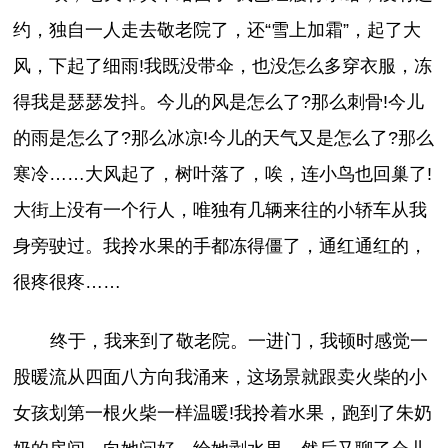
约，独自一人走去敬老院了，还“雪上加霜”，起了大
风，下起了细雨!我既没带伞，也没怎么多穿衣服，冻
得我是瑟瑟发抖。今儿的风是怎么了?那么刺骨!今儿
的雨是怎么了?那么冰凉!今儿的天气又是怎么了?那么
寒冷……大风起了，树叶落了，唉，连小鸟也回巢了!
大街上没有一个行人，唯独有几辆来往的小轿车从我
身旁驶过。我拎水果的手都冻得僵了，通红通红的，
很疼很疼……
终于，我来到了敬老院。一进门，我顿时感觉一
股暖流从四面八方向我涌来，这场景就跟卖火柴的小
女孩划第一根火柴一样温暖!我拎着水果，跑到了朱奶