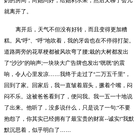
奶的房间，向她问好，给她剥水果，然后又聊了会儿
就离开了。
离开后，天气不但没有好转，而且变得更加糟
糕。风“呼”、“呼”地吹着，我的牙齿也在不停得打架。
道路两旁的花草梗都被风吹弯了腰;栽的大树都发出
了“沙沙”的响声;一块块大广告牌也发出“咣咣”的震
响，令人心里发凉……我终于走过了“二万五千里”，
回到了家。回家后，我一直皱着眉头，撅着个嘴，闷
闷不乐。这被爸爸看到了，便问我。我一五一十地说
了出来。他听了，没多说什么，只是说了一句:“不要
抱怨了，你其实已经拥有了最宝贵的财富--诚实!”我默
默沉思着，似乎明白了……