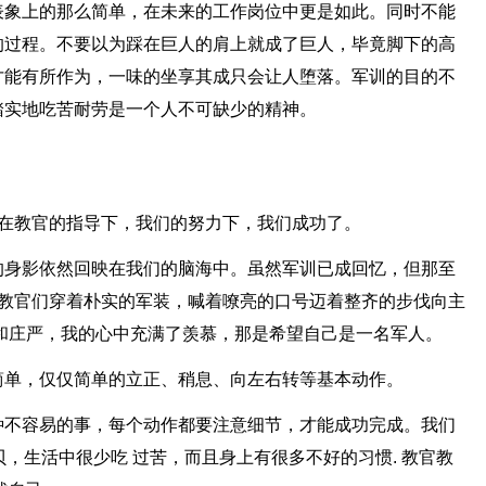
表象上的那么简单，在未来的工作岗位中更是如此。同时不能
的过程。不要以为踩在巨人的肩上就成了巨人，毕竟脚下的高
才能有所作为，一味的坐享其成只会让人堕落。军训的目的不
踏实地吃苦耐劳是一个人不可缺少的精神。
，在教官的指导下，我们的努力下，我们成功了。
的身影依然回映在我们的脑海中。虽然军训已成回忆，但那至
，教官们穿着朴实的军装，喊着嘹亮的口号迈着整齐的步伐向主
和庄严，我的心中充满了羡慕，那是希望自己是一名军人。
简单，仅仅简单的立正、稍息、向左右转等基本动作。
种不容易的事，每个动作都要注意细节，才能成功完成。我们
，生活中很少吃 过苦，而且身上有很多不好的习惯. 教官教