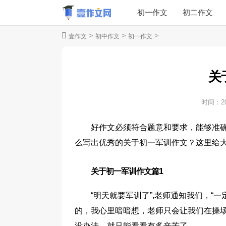
初一作文
初二作文
>
>
>
壹作文
初中作文
初一作文
关
时间：
2
好作文必须符合题意和要求，能够准
么写出优秀的关于初一军训作文？这里给
关于初一军训作文篇1
“明天就要军训了”,老师通知我们，“
的，我心里暗暗想，老师只会让我们在操
没办法，就只能看看有多辛苦了。