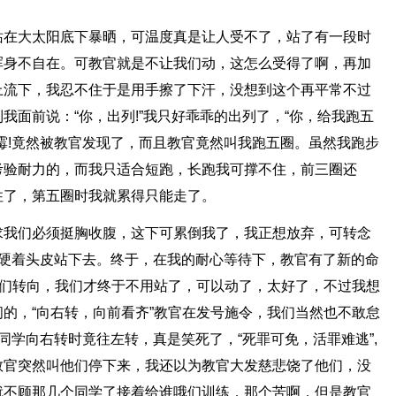
站在大太阳底下暴晒，可温度真是让人受不了，站了有一段时
浑身不自在。可教官就是不让我们动，这怎么受得了啊，再加
上流下，我忍不住于是用手擦了下汗，没想到这个再平常不过
我面前说：“你，出列!”我只好乖乖的出列了，“你，给我跑五
霉!竟然被教官发现了，而且教官竟然叫我跑五圈。虽然我跑步
考验耐力的，而我只适合短跑，长跑我可撑不住，前三圈还
住了，第五圈时我就累得只能走了。
求我们必须挺胸收腹，这下可累倒我了，我正想放弃，可转念
好硬着头皮站下去。终于，在我的耐心等待下，教官有了新的命
我们转向，我们才终于不用站了，可以动了，太好了，不过我想
的，“向右转，向前看齐”教官在发号施令，我们当然也不敢怠
同学向右转时竟往左转，真是笑死了，“死罪可免，活罪难逃”,
教官突然叫他们停下来，我还以为教官大发慈悲饶了他们，没
就不顾那几个同学了接着给谁哦们训练，那个苦啊，但是教官