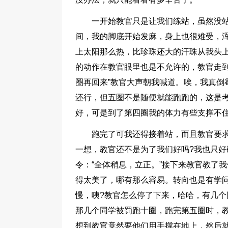
一开始教官只是让我们练站，虽然没
间，我的脚底开始发麻，身上也很难受，
上太阳那么热，比珍珠还大的汗珠从我头
的动作在教官眼里也是不允许的，教官走到
圈再回来”教官大声朝我喊道。唉，我真倒
还行，但五圈不是随便就能跑跑的，这是
好，可是到了第四圈我的体力有些支撑不
跑完了可我还得接着站，而且教官要
一想，教官还不是为了我们好吗?我也只
令：“全体稍息，立正。”接下来教官教了
得太美了，哪有那么容易。转向也是有学问
慢，咦?教官怎么停了下来，哈哈，有几个
那几个同学被罚跑十圈，跑完第五圈时，
想到教官竟然要他们用手撑在地上，然后