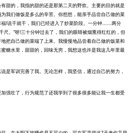
会有甜的，我指的甜的还是那第二天的野炊。主要的目的就是
妈为我们做饭是多么的辛苦。你想想，能亲手品尝自己做的菜
福!说干就干，我们已经进入了炒菜阶段。一分钟……两分
三千尺。”呀!三十分钟过去了，我们的眼睛被烟熏得红红的，但
开地把自己做的菜端了上来。我慢慢地品尝着自己做的饭菜和
在蜜糖水里，甜甜的，回味无穷，我想这也许是我这几年里最
以说是军训完善了我。无论怎样，我坚信，通过自己的努力，
更加强壮了，行为规范了还我学到了很多很多能让我一生都受
项目，在太阳下挨晒也是不可少的，可在军寻得这7天来你又获