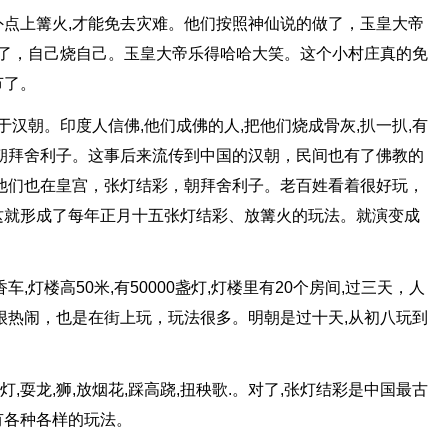
点上篝火,才能免去灾难。他们按照神仙说的做了，玉皇大帝
来了，自己烧自己。玉皇大帝乐得哈哈大笑。这个小村庄真的免
节了。
于汉朝。印度人信佛,他们成佛的人,把他们烧成骨灰,扒一扒,有
朝拜舍利子。这事后来流传到中国的汉朝，民间也有了佛教的
他们也在皇宫，张灯结彩，朝拜舍利子。老百姓看着很好玩，
这就形成了每年正月十五张灯结彩、放篝火的玩法。就演变成
,灯楼高50米,有50000盏灯,灯楼里有20个房间,过三天，人
很热闹，也是在街上玩，玩法很多。明朝是过十天,从初八玩到
灯,耍龙,狮,放烟花,踩高跷,扭秧歌.。对了,张灯结彩是中国最古
有各种各样的玩法。