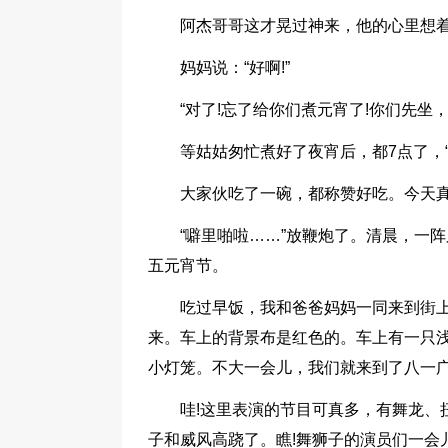
阿杰哥哥这才晃过神来，他的心里想着
妈妈说：“好啊!”
“对了!忘了给你们煮元宵了!你们先坐，
等姑姑匆忙煮好了夜宵后，都7点了，“
大家伙吃了一碗，都称赞好吃。今天
“噼里啪啦……”放鞭炮了。清晨，一
五元宵节。
吃过早饭，我和爸爸妈妈一同来到街
来。车上的背景布是红色的。车上有一只浅
小灯笼。不大一会儿，我们就来到了八一
哇!这里表演的节目可真多，有舞龙、
子和威风高跷了。瞧!舞狮子的演员们一会