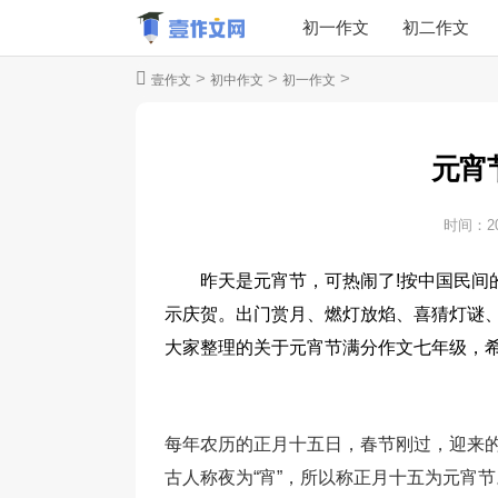
初一作文
初二作文
>
>
>
壹作文
初中作文
初一作文
元宵
时间：
2
昨天是元宵节，可热闹了!按中国民间
示庆贺。出门赏月、燃灯放焰、喜猜灯谜、
大家整理的关于元宵节满分作文七年级，希
每年农历的正月十五日，春节刚过，迎来
古人称夜为“宵”，所以称正月十五为元宵