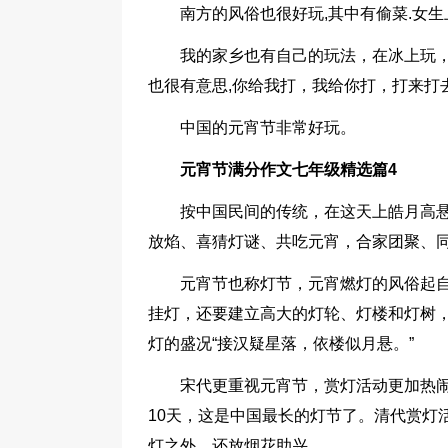
南方的风俗也很好玩,其中有偷菜.女
我的家乡也有自己的玩法，在冰上玩，
也很有意思,你给我打，我给你打，打来打
中国的元宵节非常好玩。
元宵节满分作文七年级精选篇4
按中国民间的传统，在这天上皓月高
放焰、喜猜灯谜、共吃元宵，合家团聚、
元宵节也称灯节，元宵燃灯的风俗起
挂灯，还要建立高大的灯轮、灯楼和灯树
灯的盛况“接汉疑星落，依楼似月悬。”
宋代更重视元宵节，赏灯活动更加热
10天，这是中国最长的灯节了。清代赏灯
灯之外，还放烟花助兴。