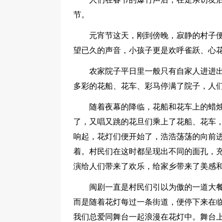
节。
元宵节这天，刚到傍晚，寂静的村子
望已久的声音，小孩子更是欢呼雀跃、心
农家院子平日里一般只有自家人进进
多彩的花船、花车、彩马停满了院子，人
随着夜幕的降临，花船和花车上的蜡
了，又唱又跳的花旦们乘上了花船、花车
响起，花灯们便开始了，浩浩荡荡的向前
着。村民们在这时都呈现出不同的面孔，
演给人们带来了欢乐，给家乡带来了美感
闽剧一直是村民们引以为傲的一道大
而是随着花灯每过一条街道，便停下来在临
我们总爱同舞台一起浪漫在花灯中。舞台