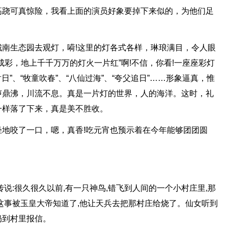
高跷可真惊险，我看上面的演员好象要掉下来似的，为他们足
南生态园去观灯，嗬!这里的灯各式各样，琳琅满目，令人眼
成彩，地上千千万万的灯火一片红”啊!不信，你看!一座座彩灯
日”、“牧童吹春”、“八仙过海”、“夸父追日”……形象逼真，惟
声鼎沸，川流不息。真是一片灯的世界，人的海洋。这时，礼
一样落了下来，真是美不胜收。
地咬了一口，嗯，真香!吃元宵也预示着在今年能够团团圆
说:很久很久以前,有一只神鸟,错飞到人间的一个小村庄里,那
这事被玉皇大帝知道了,他让天兵去把那村庄给烧了。仙女听到
奶到村里报信。