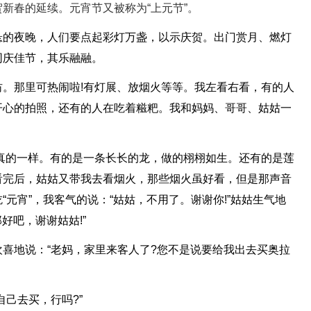
新春的延续。元宵节又被称为“上元节”。
悬的夜晚，人们要点起彩灯万盏，以示庆贺。出门赏月、燃灯
同庆佳节，其乐融融。
。那里可热闹啦!有灯展、放烟火等等。我左看右看，有的人
开心的拍照，还有的人在吃着糍粑。我和妈妈、哥哥、姑姑一
真的一样。有的是一条长长的龙，做的栩栩如生。还有的是莲
看完后，姑姑又带我去看烟火，那些烟火虽好看，但是那声音
元宵”，我客气的说：“姑姑，不用了。谢谢你!”姑姑生气地
好吧，谢谢姑姑!”
喜地说：“老妈，家里来客人了?您不是说要给我出去买奥拉
己去买，行吗?”