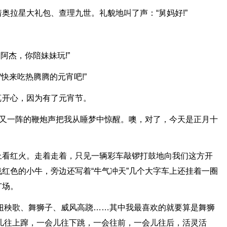
奥拉星大礼包、查理九世。礼貌地叫了声：“舅妈好!”
阿杰，你陪妹妹玩!”
快来吃热腾腾的元宵吧!”
真开心，因为有了元宵节。
阵又一阵的鞭炮声把我从睡梦中惊醒。噢，对了，今天是正月十
上看红火。走着走着，只见一辆彩车敲锣打鼓地向我们这方开
红色的小牛，旁边还写着“牛气冲天”几个大字车上还挂着一圈
广场。
扭秧歌、舞狮子、威风高跷……其中我最喜欢的就要算是舞狮
儿往上蹿，一会儿往下跳，一会往前，一会儿往后，活灵活