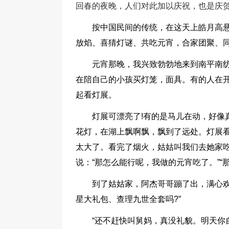
回春的夜晚，人们对此加以庆祝，也是庆贺
按中国民间的传统，在这天上皓月高
放焰、喜猜灯谜、共吃元宵，合家团聚、
元宵那晚，我兴致勃勃地来到南平南纺
在陪自己的小孩买灯笼，面具。有的人在
起看灯展。
灯展可漂亮了!有的是马儿在动，好像
花灯，在湖上飘啊飘，飘到了远处。灯展
太大了。看完了烟火，姑姑叫我们去她家吃“
说：“那怎么能行呢，我做的元宵吃了。”“那
到了姑姑家，阿杰哥哥蹦了出，满心欢
星大礼包、查理九世全套吗?”
“还不赶快叫舅妈，真没礼貌。明天你自