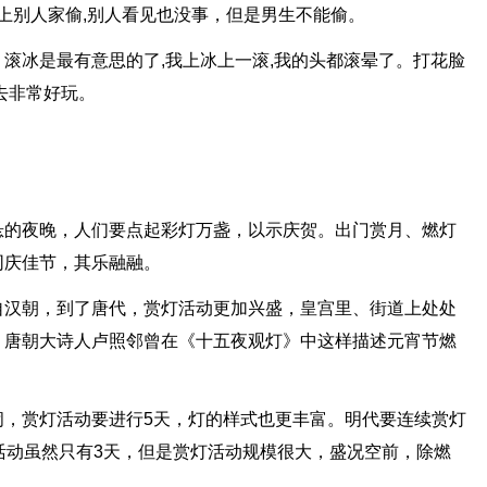
生上别人家偷,别人看见也没事，但是男生不能偷。
滚冰是最有意思的了,我上冰上一滚,我的头都滚晕了。打花脸
去非常好玩。
悬的夜晚，人们要点起彩灯万盏，以示庆贺。出门赏月、燃灯
同庆佳节，其乐融融。
自汉朝，到了唐代，赏灯活动更加兴盛，皇宫里、街道上处处
，唐朝大诗人卢照邻曾在《十五夜观灯》中这样描述元宵节燃
闹，赏灯活动要进行5天，灯的样式也更丰富。明代要连续赏灯
活动虽然只有3天，但是赏灯活动规模很大，盛况空前，除燃