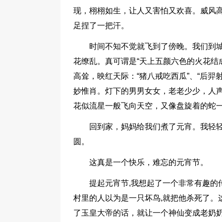
现，栩栩如生，让人又害怕又欢喜。威风
足捏了一把汗。
时间不知不觉就飞到了傍晚。我们到城
花缭乱。真可谓是“天上五颜六色的火花结
高耸，映红天际：“猪八戒吃西瓜”、“后羿射
妙惟肖。灯下的男男女女，老老少少，人
花似流星一般飞向天空，又像盘旋着的蛇
回到家，妈妈给我们煮了元宵。我轻轻
圆。
这真是一个快乐，难忘的元宵节。
提起元宵节,我想起了一个非常有趣的传
村里的人以为是一只坏鸟,就把他杀死了。
了玉皇大帝的话，就让一个神仙变成老奶