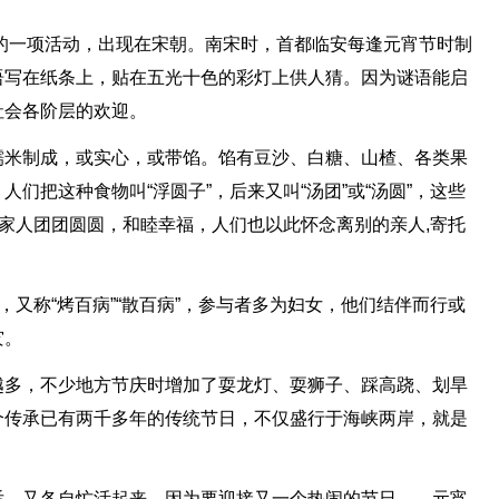
后增的一项活动，出现在宋朝。南宋时，首都临安每逢元宵节时制
语写在纸条上，贴在五光十色的彩灯上供人猜。因为谜语能启
社会各阶层的欢迎。
糯米制成，或实心，或带馅。馅有豆沙、白糖、山楂、各类果
们把这种食物叫“浮圆子”，后来又叫“汤团”或“汤圆”，这些
全家人团团圆圆，和睦幸福，人们也以此怀念离别的亲人,寄托
，又称“烤百病”“散百病”，参与者多为妇女，他们结伴而行或
灾。
越多，不少地方节庆时增加了耍龙灯、耍狮子、踩高跷、划旱
个传承已有两千多年的传统节日，不仅盛行于海峡两岸，就是
后，又各自忙活起来，因为要迎接又一个热闹的节日——元宵