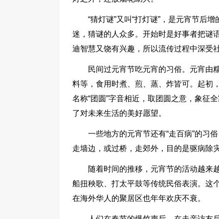
“猜灯谜”又叫“打灯谜”，是元宵节
迷，猜谜的人众多。开始时是好事者把谜
迪智慧又饶有兴趣，所以流传过程中深受
民间过元宵节吃元宵的习俗。元宵由
料等，食用时煮、煎、蒸、炸皆可。起初，人
名称“团圆”字音相近，取团圆之意，象征
了对未来生活的美好愿望。
一些地方的元宵节还有“走百病”的习俗
走墙边，或过桥，走郊外，目的是驱病除
随着时间的推移，元宵节的活动越来
船扭秧歌、打太平鼓等传统民俗表演。这
在海外华人的聚居区也年年欢庆不衰。
人们在春节的爆竹声后，在走亲访友