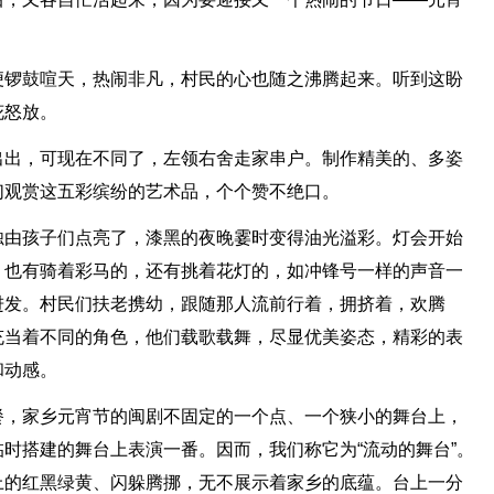
便锣鼓喧天，热闹非凡，村民的心也随之沸腾起来。听到这盼
花怒放。
出出，可现在不同了，左领右舍走家串户。制作精美的、多姿
们观赏这五彩缤纷的艺术品，个个赞不绝口。
烛由孩子们点亮了，漆黑的夜晚霎时变得油光溢彩。灯会开始
，也有骑着彩马的，还有挑着花灯的，如冲锋号一样的声音一
进发。村民们扶老携幼，跟随那人流前行着，拥挤着，欢腾
充当着不同的角色，他们载歌载舞，尽显优美姿态，精彩的表
和动感。
餐，家乡元宵节的闽剧不固定的一个点、一个狭小的舞台上，
时搭建的舞台上表演一番。因而，我们称它为“流动的舞台”。
上的红黑绿黄、闪躲腾挪，无不展示着家乡的底蕴。台上一分