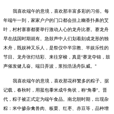
我喜欢端午的意境，喜欢那丰富多彩的习俗。每
年端午一到，家家户户的门口都会挂上幽香扑鼻的艾
叶，村村寨寨都要举行激动人心的龙舟比赛。赛龙舟
早在战国时期就有。急鼓声中人们划着刻成龙形的独
木舟，既娱神又乐人，是祭仪中半宗教、半娱乐性的
节目。龙舟张灯结彩、来往穿梭，真是“赛龙夺锦，鼓
声催发健儿奋。端日弄波，浆拍浩汤舟队威。”
我喜欢端午的意境，喜欢那花样繁多的粽子。据
记载，春秋时，用菰包黍米成牛角状，称“角黍”。晋
代，粽子被正式定为端午食品。南北朝时期，出现杂
粽：米中掺杂禽兽肉、板栗、红枣、赤豆等，品种增