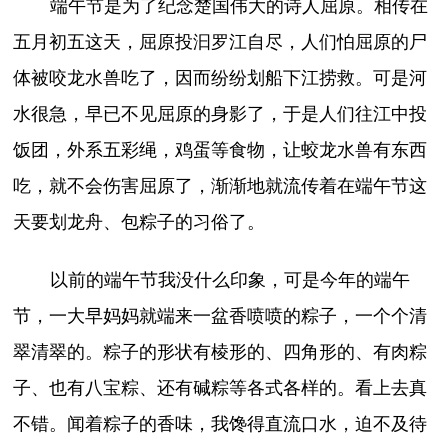
端午节是为了纪念楚国伟大的诗人屈原。相传在
五月初五这天，屈原投汩罗江自尽，人们怕屈原的尸
体被咬龙水兽吃了，因而纷纷划船下江捞救。可是河
水很急，早已不见屈原的身影了，于是人们往江中投
饭团，外系五彩绳，鸡蛋等食物，让蛟龙水兽有东西
吃，就不会伤害屈原了，渐渐地就流传着在端午节这
天要划龙舟、包粽子的习俗了。
以前的端午节我没什么印象，可是今年的端午
节，一大早妈妈就端来一盆香喷喷的粽子，一个个清
翠清翠的。粽子的形状有棱形的、四角形的、有肉粽
子、也有八宝粽、还有碱粽等各式各样的。看上去真
不错。闻着粽子的香味，我馋得直流口水，迫不及待