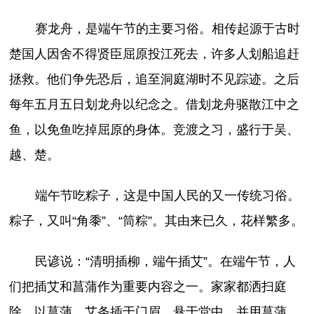
赛龙舟，是端午节的主要习俗。相传起源于古时
楚国人因舍不得贤臣屈原投江死去，许多人划船追赶
拯救。他们争先恐后，追至洞庭湖时不见踪迹。之后
每年五月五日划龙舟以纪念之。借划龙舟驱散江中之
鱼，以免鱼吃掉屈原的身体。竞渡之习，盛行于吴、
越、楚。
端午节吃粽子，这是中国人民的又一传统习俗。
粽子，又叫“角黍”、“筒粽”。其由来已久，花样繁多。
民谚说：“清明插柳，端午插艾”。在端午节，人
们把插艾和菖蒲作为重要内容之一。家家都洒扫庭
除，以菖蒲、艾条插于门眉，悬于堂中。并用菖蒲、