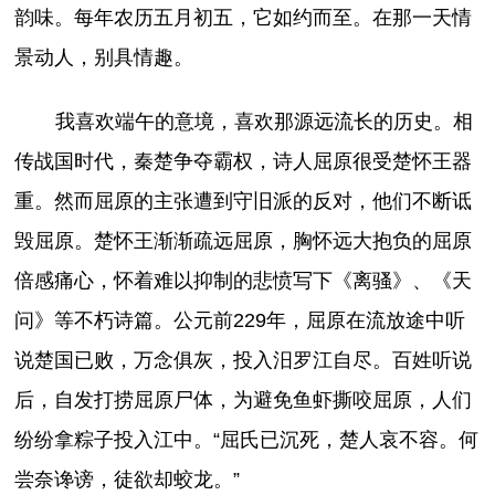
韵味。每年农历五月初五，它如约而至。在那一天情
景动人，别具情趣。
我喜欢端午的意境，喜欢那源远流长的历史。相
传战国时代，秦楚争夺霸权，诗人屈原很受楚怀王器
重。然而屈原的主张遭到守旧派的反对，他们不断诋
毁屈原。楚怀王渐渐疏远屈原，胸怀远大抱负的屈原
倍感痛心，怀着难以抑制的悲愤写下《离骚》、《天
问》等不朽诗篇。公元前229年，屈原在流放途中听
说楚国已败，万念俱灰，投入汨罗江自尽。百姓听说
后，自发打捞屈原尸体，为避免鱼虾撕咬屈原，人们
纷纷拿粽子投入江中。“屈氏已沉死，楚人哀不容。何
尝奈谗谤，徒欲却蛟龙。”