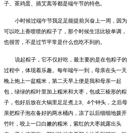
子、茶鸡蛋、插艾蒿等都是端午节的特色。
小时候过端午节我足足能提前兴奋上一周，因为
可以吃上香喷喷的粽子了，那个时候生活比较单调，
也很苦，不是过节平常是什么也吃不到的。
说起粽子，它不仅好吃，最主要的是在包粽子的
过程中，体现着乐趣。每年端午一到，母亲在头一天
晚上炮上一盆糯米，第二天早上便是我和母亲一起
包，绿绿的粽叶里加上糯米和大枣，包成三棱形的粽
子，包好后放在大锅里足足煮上3、4个钟头，之后母
亲把粽子泡在备好的两水桶内，凉了以后细细地拨开
竹叶，咬上一口白嫩的糯米，紫红的大枣就露出头