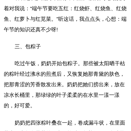
着对我说：“端午节要吃五红：红烧虾、红烧鱼、红烧
鱼、红萝卜与红苋菜。”听这话，我点点头，心想：端
午节的知识还真不少呀!
三、包粽子
吃过午饭，奶奶开始包粽子。那些被太阳晒干枯
的粽叶经过沸水的煎煮后，又恢复她那青黛的肤色，
把那青涩的芳香散发出来。奶奶把她们捞出来，放在
凉水长桶里，那绿绿的叶子柔柔的在水里一漾一漾
的，好可爱。
奶奶把四张粽叶叠在一起，卷成漏斗状，在里面