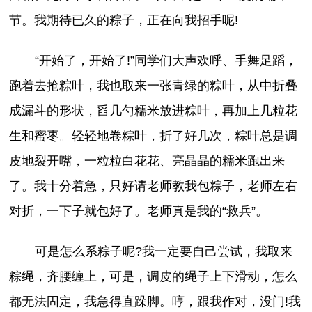
节。我期待已久的粽子，正在向我招手呢!
“开始了，开始了!”同学们大声欢呼、手舞足蹈，
跑着去抢粽叶，我也取来一张青绿的粽叶，从中折叠
成漏斗的形状，舀几勺糯米放进粽叶，再加上几粒花
生和蜜枣。轻轻地卷粽叶，折了好几次，粽叶总是调
皮地裂开嘴，一粒粒白花花、亮晶晶的糯米跑出来
了。我十分着急，只好请老师教我包粽子，老师左右
对折，一下子就包好了。老师真是我的“救兵”。
可是怎么系粽子呢?我一定要自己尝试，我取来
粽绳，齐腰缠上，可是，调皮的绳子上下滑动，怎么
都无法固定，我急得直跺脚。哼，跟我作对，没门!我