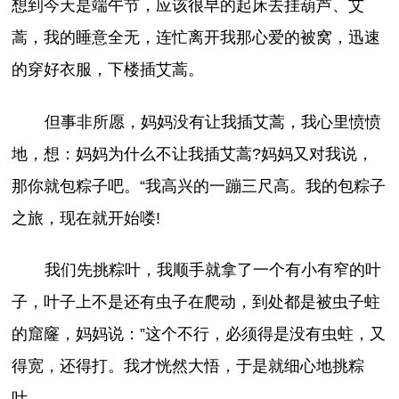
想到今天是端午节，应该很早的起床去挂葫芦、艾
蒿，我的睡意全无，连忙离开我那心爱的被窝，迅速
的穿好衣服，下楼插艾蒿。
但事非所愿，妈妈没有让我插艾蒿，我心里愤愤
地，想：妈妈为什么不让我插艾蒿?妈妈又对我说，
那你就包粽子吧。“我高兴的一蹦三尺高。我的包粽子
之旅，现在就开始喽!
我们先挑粽叶，我顺手就拿了一个有小有窄的叶
子，叶子上不是还有虫子在爬动，到处都是被虫子蛀
的窟窿，妈妈说：”这个不行，必须得是没有虫蛀，又
得宽，还得打。我才恍然大悟，于是就细心地挑粽
叶。