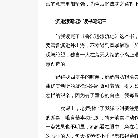
己的意志更加坚强，为今后的成功之路打
滨逊漂流记》读书笔记三
当我读完了《鲁滨逊漂流记》这本书
要写鲁滨逊外出海，不幸遇到风暴触礁，
观与绝望，独自一人在荒无人烟的小岛上艰
慧创造的。
记得我四岁半的时候，妈妈帮我报名
曲优美动听的旋律深深的吸引着我，令人
怎样的艰辛，因为有了童心的向往，我每
一次课上，老师指出了我弹琴时要注
的弹奏，唯有基本功扎实，将来演奏时动
一点效果也不明显，妈妈看在眼中，急在
这么小的人，每天按琴弦小手指都按得通红