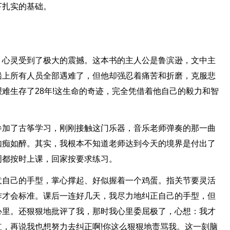
下扎实的基础。
，心灵受到了极大的震撼。这本书的主人公是鲁滨逊，文中主
船上所有人员全部遇难了，但他却强忍着痛苦和折磨，克服悲
难生存了28年!这生命的奇迹，完全凭借着他自己的毅力和智
参加了古筝学习，刚刚接触这门乐器，音乐老师弹奏的那一曲
如痴如醉。其实，我根本不知道老师达到今天的境界是付出了
周都按时上课，回家按要求练习。
意自己的手型，掌心撑起、好似握着一个鸡蛋。指关节要灵活
作才会标准。课后一连好几天，我尽力地纠正自己的手型，但
心里。还狠狠地批评了我，那时我心里委屈极了，心想：我才
，再说我也想努力去纠正啊!你这么狠狠地责骂我。这一刻脑