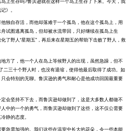
孤岛上生存吗?鲁滨逊就在这样一个岛上生存了下来。今天，我
流记》。
有他独自存活，而他却落难于一个孤岛，他在这个孤岛上，用
木舟试图逃离孤岛，但却被水流带回，只好继续在孤岛上生
化了野人“星期五”，再后来在星期五的帮助下击败了野人，救
的地方了，他一个人在岛上等候野人的出现，虽然急躁，但不
来了二三十个野人时，也没有退缩，使得他最后取得了成功。如
，只会特别的无聊。鲁滨逊的勇气和耐心是他成功回国最重要
一定会坚持不下去，而鲁滨逊却做到了，这是大多数人都做不
野人中的一个的勇气，而鲁滨逊却做到了这些，这不仅公需要
其冷静的态度。
需要急需加强的。我们这些在温室中长大的花朵，令一些本能