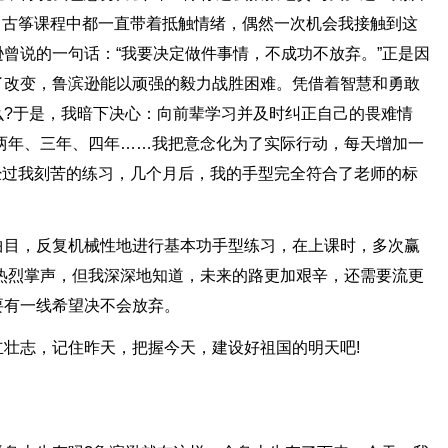
学习古筝课程中都一直带着抵触情绪，偶然一次机会我接触到这
曾说的一句话：“我要决定做件事情，不成功不放弃。”正是因
了改变，鲁滨逊能以顽强的毅力战胜困难。凭借着智慧和勇敢
么?于是，我暗下决心：向前辈学习并及时纠正自己的畏难情
两年、三年、四年……我把意念化为了实际行动，每天增加一
”经过我刻苦的练习，几个月后，我的手型完全符合了老师的标
曲目，反复机械性地进行基本功手型练习，在上课时，多次赢
热烈掌声，但我深深地知道，未来的路更加艰辛，还需要流更
要有一线希望决不会放弃。
壮志，记住昨天，把握今天，建设好祖国的明天吧!