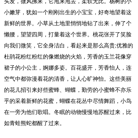
头发，微风拂来，它甩来甩去，柔软无比。杨树的小
小嫩芽，犹如一个刚刚出生的小宝宝，好奇地望着这
新鲜的世界。小草从土地里悄悄地钻了出来，伸了个
懒腰，望望四周，打量着这个世界。桃花张开了笑脸
向我们微笑，它全身洁白，看起来是那么高贵;优雅的
杜鹃花粉红粉红的像燃烧的火焰，芳香的玉兰花像穿
裙子的小公主，婀娜多姿。百花盛开，芳香怡人，连
空气中都弥漫着花的清香，让人心旷神怡。这些美丽
的花儿招引来好些蜜蜂、蝴蝶，勤劳的小蜜蜂不亦乐
乎的采着新鲜的花蜜，蝴蝶在花丛中尽情舞蹈，小鸟
在一旁为他们歌唱。冬眠的动物慢慢地苏醒过来，比
如青蛙熊蛇都醒了过来。