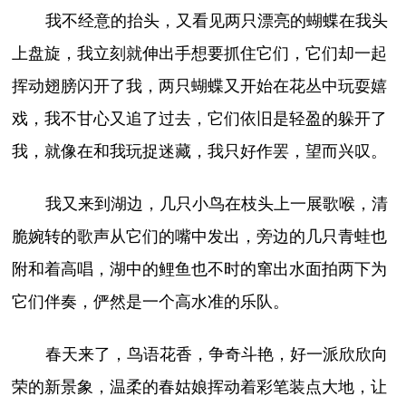
我不经意的抬头，又看见两只漂亮的蝴蝶在我头
上盘旋，我立刻就伸出手想要抓住它们，它们却一起
挥动翅膀闪开了我，两只蝴蝶又开始在花丛中玩耍嬉
戏，我不甘心又追了过去，它们依旧是轻盈的躲开了
我，就像在和我玩捉迷藏，我只好作罢，望而兴叹。
我又来到湖边，几只小鸟在枝头上一展歌喉，清
脆婉转的歌声从它们的嘴中发出，旁边的几只青蛙也
附和着高唱，湖中的鲤鱼也不时的窜出水面拍两下为
它们伴奏，俨然是一个高水准的乐队。
春天来了，鸟语花香，争奇斗艳，好一派欣欣向
荣的新景象，温柔的春姑娘挥动着彩笔装点大地，让