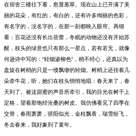
在宿舍三楼往下看，愈显葱翠。现在山上已开满了美
丽的花朵，有红的，有白的，还有许多绚丽的色彩，
有名字的，没名字的，在那一刻都映入眼帘。再细
看：百花还没有长出蓓蕾，冬眠的动物还没有开始苏
醒，枝头的绿意也只有那么一星点，若有若无，就像
何逊诗中写的：“轻烟渗柳色”，稍不经心，还真以为
盘旋在树梢的只是一缕飘缈的轻烟。树梢上还挂着几
朵牵牛花，听，她们在枝头悄悄地唱：春天来了，春
天到了。被这甜蜜的声音所牵引，我的目光在树干上
定格，望着那饱经沧桑的树皮。我仿佛看见了四季在
交替，春雨萧萧，骄阳似光，金桂飘香，瑞雪纷飞，
冬去春来，我好象到了童年。