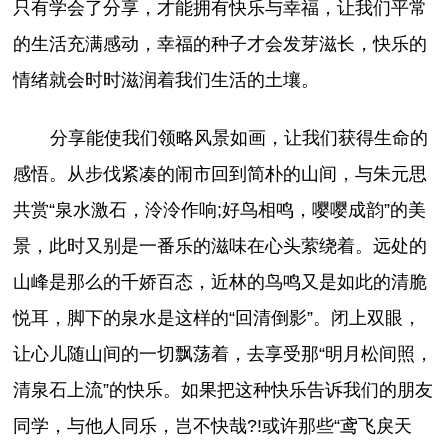
只有学会了分享，才能拥有快乐与幸福，让我们平常
的生活充满感动，幸福的种子才会发芽滋长，快乐的
情绪就会时时滋润着我们生活的土壤。
分享能使我们领略风景如画，让我们获得生命的
感悟。从步伐紧凑的闹市回到简朴的山间，与朱元思
共赏“泉水激石，泠泠作响;好鸟相鸣，嘤嘤成韵”的美
景，此时又别是一番乐的滋味在心头萦绕着。远处的
山峰是那么的千娇百态，近林的鸟鸣又是如此的清脆
悦耳，脚下的泉水是这样的“回清倒影”。闭上双眼，
让心儿随山间的一切飘荡着，去享受那“明月松间照，
清泉石上流”的快乐。如果把这种快乐告诉我们的朋友
同学，与他人同乐，岂不快哉?!或许那些“鸢飞戾天