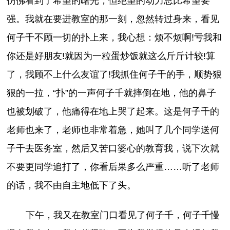
仿佛看到了希望的曙光，但绝望的动力总比希望要
强。我就在要进教室的那一刻，忽然转过身来，看见
何子千不顾一切的扑上来，我心想：烦不烦啊!亏我和
你还是好朋友!就因为一粒蛋炒饭就这么斤斤计较!算
了，我顾不上什么友谊了!我抓住何子千的手，顺势狠
狠的一拉，“扑”的一声何子千就摔倒在地，他的鼻子
也被划破了，他痛得在地上哭了起来。这是何子千的
老师也来了，老师也非常着急，她叫了几个同学送何
子千去医务室，然后又苦口婆心的教育我，说下次就
不要更同学追打了，你看后果多么严重……听了老师
的话，我不由自主地低下了头。
下午，我又在教室门口看见了何子千，何子千慢