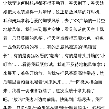
让我无论何时想起都不得不动容。春天到了，春天姑
娘把大地装点得一片翠绿，这正是放风筝的好时机。
我和妈妈拿着心爱的蝴蝶风筝，去了XX广场的一片空
地放风筝。我们来到那片空地，看见蓝蓝的天空上飘
着一只只美丽的风筝，把天空点缀得五颜六色，好象
一匹色彩缤纷的布……有的是威风凛凛的“黑猫警
长”，有的是勇猛凶恶的“老鹰”，有的是胖头胖脑的“小
叮当”……看得我跃跃欲试。我迫不及待地把风筝拿出
来展开，准备开始放。首我先把风筝高高地举起，然
后嘴里自顾自地喊着“风来风来……”一阵微风拂面而
来，我看一切准备就绪了，这次应该十拿九稳了
吧。“放咯!”我边叫边向前跑。快跑到广场尽头，我回
头看，只见“调皮”的风筝在猛烈地“翻着跟斗”。妈妈笑