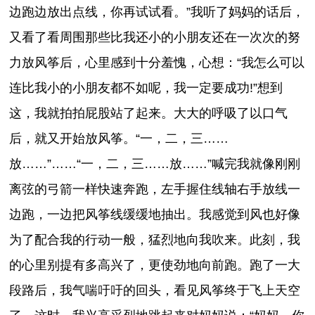
边跑边放出点线，你再试试看。”我听了妈妈的话后，
又看了看周围那些比我还小的小朋友还在一次次的努
力放风筝后，心里感到十分羞愧，心想：“我怎么可以
连比我小的小朋友都不如呢，我一定要成功!”想到
这，我就拍拍屁股站了起来。大大的呼吸了以口气
后，就又开始放风筝。“一，二，三……
放……”……“一，二，三……放……”喊完我就像刚刚
离弦的弓箭一样快速奔跑，左手握住线轴右手放线一
边跑，一边把风筝线缓缓地抽出。我感觉到风也好像
为了配合我的行动一般，猛烈地向我吹来。此刻，我
的心里别提有多高兴了，更使劲地向前跑。跑了一大
段路后，我气喘吁吁的回头，看见风筝终于飞上天空