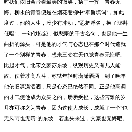
时我们依旧会带着最美的微笑，扬手一挥，青春无
悔。柳永的青春便是在烟花巷柳中“奉旨填词”，如此
度过，他的人生，没少有冲动，“忍把浮名，换了浅斟
低唱”，一句似抱怨，似悲慨的千古名句，也是他一生
曲折的源头，可是他的才气与心态也在那个时代造就
了一个别样的青春，想来三变在天也觉青春无悔吧。
比起才气，北宋文豪苏东坡，纵观历史又有几人能
敌。仗着才高八斗，苏轼年轻时潇潇洒洒，到了晚年
他依旧潇潇洒洒，只是心态已绝然不同。正是他高调
的才气使他成为众矢之的，屡屡受挫，这些苦难的岁
月亦可称之为青春，因为这使人成长，成就了一个“也
无风雨也无晴”的东坡，若重头来过，文豪也无悔吧。