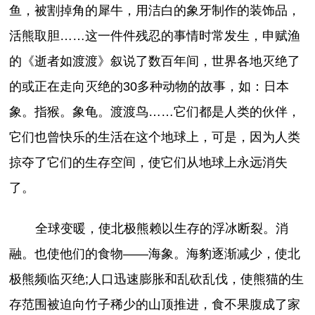
鱼，被割掉角的犀牛，用洁白的象牙制作的装饰品，
活熊取胆……这一件件残忍的事情时常发生，申赋渔
的《逝者如渡渡》叙说了数百年间，世界各地灭绝了
的或正在走向灭绝的30多种动物的故事，如：日本
象。指猴。象龟。渡渡鸟……它们都是人类的伙伴，
它们也曾快乐的生活在这个地球上，可是，因为人类
掠夺了它们的生存空间，使它们从地球上永远消失
了。
全球变暖，使北极熊赖以生存的浮冰断裂。消
融。也使他们的食物——海象。海豹逐渐减少，使北
极熊频临灭绝;人口迅速膨胀和乱砍乱伐，使熊猫的生
存范围被迫向竹子稀少的山顶推进，食不果腹成了家