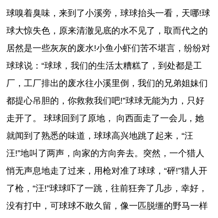
球嗅着臭味，来到了小溪旁，球球抬头一看，天哪!球
球大惊失色，原来清澈见底的水不见了，取而代之的
居然是一些灰灰的废水!小鱼小虾们苦不堪言，纷纷对
球球说：“球球，我们的生活太糟糕了，到处都是工
厂，工厂排出的废水往小溪里倒，我们的兄弟姐妹们
都提心吊胆的，你救救我们吧!”球球无能为力，只好
走开了。 球球回到了原地， 向西面走了一会儿，她
就闻到了熟悉的味道，球球高兴地跳了起来，“汪
汪!”地叫了两声，向家的方向奔去。突然，一个猎人
悄无声息地走了过来，用枪对准了球球，“砰!”猎人开
了枪，“汪!"球球吓了一跳，往前狂奔了几步，幸好，
没有打中，可球球不敢久留，像一匹脱缰的野马一样