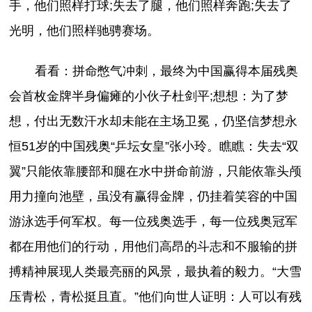
手，他们照样打球;失去了腿，他们照样奔跑;失去了
光明，他们照样驰骋赛场。
看看：拼命憋气冲刺，最终为中国赢得本届残奥
会首枚金牌半身偏瘫的小伙子杜剑平;想想：为了梦
想，付出无数汗水却未能在主场卫冕，仍坚信梦想永
恒51岁的中国残奥“乒坛女皇”张小玲。瞧瞧：失去“双
翼”只能依靠腰部和腿在水中拼命前游，只能依靠头颅
用力撞向池壁，虽没有赢得金牌，仍挂着笑容的中国
游泳选手何军权。每一位残奥选手，每一位残奥冠军
都在用他们的行动，用他们高昂的斗志和不服输的拼
搏精神展现人类最亮丽的风景，最执着的毅力。“大雪
压青松，青松挺且直。”他们向世人证明：人可以有残