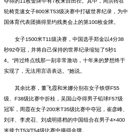
夺得的11枚金牌中有7枚来自田径。其中，周洪转在
轮椅竞速女子800米T53级决赛中打破世界纪录，为中
国体育代表团摘得里约残奥会上的第100枚金牌。
女子1500米T11级决赛，中国选手郑金以4分38
秒92夺冠，并将自己保持的世界纪录缩短了5秒1
4。“跨过终点线那一刻非常激动，十年来的梦想终于
实现了，无法用言语表达。”她说。
其余比赛，董飞霞和米娜分别在女子铁饼F55
级、F38级比赛中折桂，吴国山夺得男子铅球F57级
冠军，周霞在女子200米T35级比赛中夺冠，崔彦峰、
刘洋、李虎召、刘成明搭档的中国组合在男子4×400
米接力T53/T54级比赛中摘得金牌。