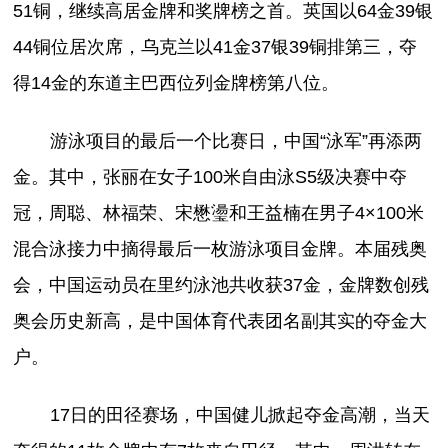
51铜，继续高居金牌和奖牌榜之首。英国以64金39银
44铜位居次席，乌克兰以41金37银39铜排第三，夺
得14金的东道主巴西位列金牌榜第八位。
游泳项目的最后一个比赛日，中国“泳军”再添两
金。其中，张丽在女子100米自由泳S5级决赛中夺
冠，周聪、林福荣、宋懋璗和王益楠在男子4×100米
混合泳接力中摘得最后一枚游泳项目金牌。本届残奥
会，中国运动员在里约泳池共收获37金，金牌数创残
奥会历史新高，是中国体育代表团名副其实的夺金大
户。
17日的田径赛场，中国健儿掀起夺金高潮，当天