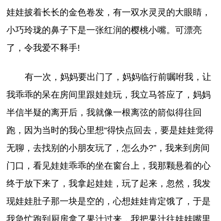
娃娃披着长长的金色卷发，有一双水灵灵的大眼睛，
小巧玲珑的鼻子下是一张红润的樱桃小嘴。可漂亮
了，令我爱不释手!
有一次，妈妈要出门了，妈妈临行前嘱咐我，让
我乖乖的呆在房间里跟娃娃玩，我立马答应了，妈妈
半信半疑的离开后，我就像一根离弦的箭似得往回
跑，因为当时的我心里想“得快点回去，要是娃娃觉得
无聊，去找别的小朋友玩了，怎么办?”，我来到房间
门口，看见娃娃乖乖的坐在窗台上，我那颗悬着的心
终于放下来了，我拿起娃娃，玩了起来，忽然，我发
现娃娃肚子那一块是空的，心想娃娃肯定饿了，于是
我急忙跑到厨房拿了果汁过来，我把果汁往娃娃嘴里