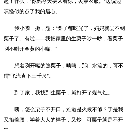
起了什么，“你妈今天要来看你，去穿衣服。”边说边
嗔怪似的点了我的眉心。
我小嘴一撇，想：“栗子都吃光了，妈妈就尝不到
栗子了。有啦——我把家里的生栗子吵一吵，看栗子
咧不咧开金黄的小嘴。”
想着咧开嘴的熟栗子，啧啧，那口水流的，可不
谓“飞流直下三千尺”。
到了家，我找到生栗子，就打开了煤气灶。
咦，怎么栗子不开口，难道是火候不够？于是我
又掐着腰，学着大人的样子，又炒。可栗子就是不开