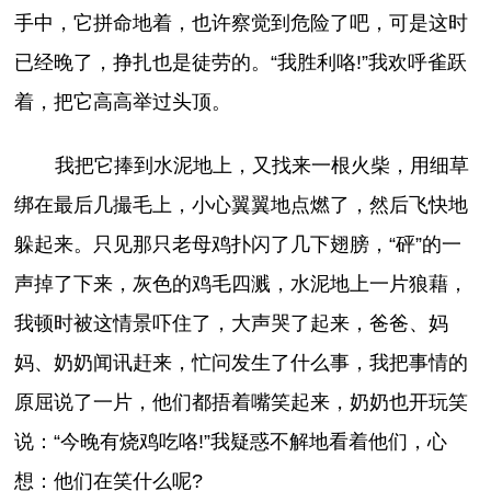
手中，它拼命地着，也许察觉到危险了吧，可是这时
已经晚了，挣扎也是徒劳的。“我胜利咯!”我欢呼雀跃
着，把它高高举过头顶。
我把它捧到水泥地上，又找来一根火柴，用细草
绑在最后几撮毛上，小心翼翼地点燃了，然后飞快地
躲起来。只见那只老母鸡扑闪了几下翅膀，“砰”的一
声掉了下来，灰色的鸡毛四溅，水泥地上一片狼藉，
我顿时被这情景吓住了，大声哭了起来，爸爸、妈
妈、奶奶闻讯赶来，忙问发生了什么事，我把事情的
原屈说了一片，他们都捂着嘴笑起来，奶奶也开玩笑
说：“今晚有烧鸡吃咯!”我疑惑不解地看着他们，心
想：他们在笑什么呢?