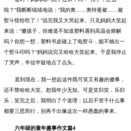
啦？"我断断续续地说："我的奥……奥特曼被……被
熨斗怪给吃了！"说完我又大哭起来。只见妈妈大笑起
来说："傻孩子，你难道不知道塑料遇到高温会熔解
吗？你想一想，塑料书皮碰上了电熨斗，能不烙出一
个熨斗印吗？"妈妈说完又哈哈大笑起来。于是我停止
了哭声，半信半疑地点了点头。
直到现在，我一想起这件既可笑又有趣的傻事，
还不禁哈哈大笑。恕我年少无知。可是笑归笑，乐归
乐，笑完之后，我明白了个道理：以后不管干什么事
都要三思而行，别再干出像这次一样愚蠢的事来。
六年级的童年趣事作文篇4