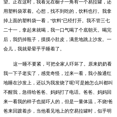
望。正在这时，我看见在橱子一角有一个易拉罐，还
用塑料袋罩着。心想，找不到吃的，饮料也行。我拿
掉上面的塑料袋一看，“饮料”已经打开。我不管三七
二十一，拿起来就喝，我一口气喝了个底朝天。喝完
后，我扔掉瓶子，摸摸小肚皮，满意地跳上沙发。一
会儿，我就晕晕乎乎睡着了。
这一睡不要紧，可把全家人吓坏了。原来奶奶看
我一下子老实了，感觉奇怪，过来一看，我小脸通红
地睡在沙发上，还以为我发烧了呢!可是她怎么叫都叫
不醒我，急得给爸爸、妈妈打了电话。爸爸、妈妈回
来一看我的样子也挺吓人的，但是一量体温，不烧!爸
爸来回踱着步，当他看见地上的空易拉罐时，似乎明