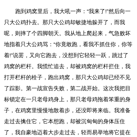
跑到鸡窝里后，我大吼一声：“我来了!”然后向一
只大公鸡扑去。那只大公鸡却敏捷地躲开了，而我
呢，则摔了个四脚朝天。我从地上爬起来，气急败坏
地指着只大公鸡骂：“你竟敢跑，看我不抓住你，你等
着!”说罢，又向它跑去，没想到它轻轻一跃，跳过了
鸡窝的栏杆。我慌忙追去，却被鸡窝的栏杆拦住，我
打开栏杆的栓子，跑出鸡窝，那只大公鸡却已经不见
了踪影。第一战宣告失败，第二战开始。这次我把目
标锁定在一只老母鸡身上，那只老母鸡拖着笨重的身
子，在鸡窝里慢慢地散着步，还没即将来临。我准备
走过去擒住它，它本想跑，却被沉甸甸的身体压住
了，我自豪地迈着大步走过去，轻而易举地将它提在