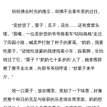
轻轻拂去时光的微尘，却拂不去童年里的过往。
“卖炒货了，栗子，瓜子，花生……还有窝窝头
喽。”晨曦，一位卖炒货的爷爷骑着车“咕咕格格”走过
了田园小路，喊卖声打散了村子的雾霭。“奶奶，我要
吃栗子。”还惺忪迷蒙的我便指着小车，跺着脚，生怕
错过了它。“栗子？”奶奶七十多岁的`人了，她拿围群
擦了擦手走出来，向那爷爷招呼道：“炒栗子来半
斤。”
咬一口栗子，放在嘴里。奖励了一下味蕾，好像
把整个秋日的充足与收获的乐意填在胃里面。奶奶想