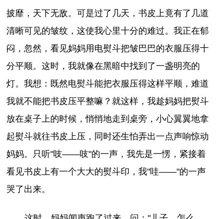
披靡，天下无敌。可是过了几天，书皮上竟有了几道
清晰可见的皱纹，这使我心里十分的难过。我正在郁
闷，忽然，看见妈妈用电熨斗把皱巴巴的衣服压得十
分平顺。这时，我就像在黑暗中找到了一盏明亮的
灯。我想：既然电熨斗能把衣服压得这样平顺，难道
我就不能把书皮压平整嘛？就这样，我趁妈妈把熨斗
放在桌子上的时候，悄悄地走到桌旁，小心翼翼地拿
起熨斗就往书皮上压，同时还生怕弄出一点声响惊动
妈妈。只听"吱——吱"的一声，我先是一愣，紧接着
看见书皮上有一个大大的熨斗印，我"哇——"的一声
哭了出来。
这时，妈妈闻声跑了过来，问："儿子，怎么