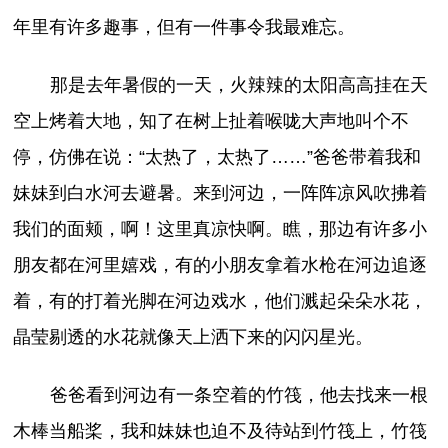
年里有许多趣事，但有一件事令我最难忘。
那是去年暑假的一天，火辣辣的太阳高高挂在天
空上烤着大地，知了在树上扯着喉咙大声地叫个不
停，仿佛在说：“太热了，太热了……”爸爸带着我和
妹妹到白水河去避暑。来到河边，一阵阵凉风吹拂着
我们的面颊，啊！这里真凉快啊。瞧，那边有许多小
朋友都在河里嬉戏，有的小朋友拿着水枪在河边追逐
着，有的打着光脚在河边戏水，他们溅起朵朵水花，
晶莹剔透的水花就像天上洒下来的闪闪星光。
爸爸看到河边有一条空着的竹筏，他去找来一根
木棒当船桨，我和妹妹也迫不及待站到竹筏上，竹筏