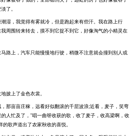
变淡了。
些潮湿，我觉得有雾就冷，但是跑起来有些汗。我在路上行
在我周围转来转去，摸不到它捉不到它，好像淘气的小精灵在
在马路上，汽车只能慢慢地行驶，稍微不注意就会撞到别人或
大地披上了金色衣裳。
，那亩亩庄稼，远看好似翻滚的千层波浪;近看，麦子，笑弯
的人忙及了，"唱一曲呀收获的歌，收了麦子，收高梁啊，收
洋的歌声道出了农家秋收的喜悦。