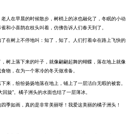
。
，老人在早晨的时候散步，树梢上的冰也融化了，冬眠的小动
麻雀和小喜鹊在枝头叫着，仿佛告诉人们春天到了。
知了在树上不停地叫：知了，知了。人们打着伞在路上飞快的
。
了，树上落下来的叶子，就像翩翩起舞的蝴蝶，落在地上就像
找食物，在为一个寒冷的冬天做准备。
落下来，纷纷扬扬地落在地上，铺上了一层洁白无暇的被套。
大回旋”。橘子洲头的水面也结了一层薄冰。
的四季如画，真的是非常美丽呀！我爱这美丽的橘子洲头！