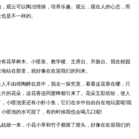
的，观云可以陶冶情操，培养乐趣。观云，观在人的心态，而
云也是不一样的。
校有花草树木、小喷泉、教学楼、主席台、升旗台。我在校园
拔地站在那里，就好像在欢迎我们的到来。
让人不由得陶醉在其中，我去一探究竟，看看这花香在哪，只
大片的花朵，这花香连同蜜蜂都引来了。花朵五彩缤纷，使人
，小喷池里还有小虾小鱼，它们在水中自由自在地玩耍呢!我
小喷池的水可甜了，有的时候我也会喝几口呢!
风姑娘一来，小花小草和竹子都摇了摇头，好像在欢迎我们的