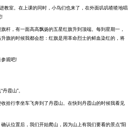
走进教室。在上课的同时，小鸟们也来了，在外面叽叽喳喳地唱
!
根旗杆，有一面高高飘扬的五星红旗升到顶端。每到星期一，
当升旗的时候我都会想：红旗是用革命烈士的鲜血染红的，将
参观吧!
“丹霞山”。
便收拾行李坐车飞奔到了丹霞山。在快到丹霞山的时候我看见
确认位置后，我们开始爬山，因为山上有我们要看的景点“阳