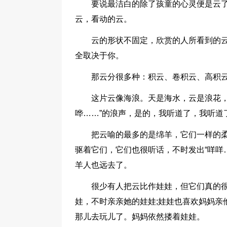
要说最洁白的除了孩童的心灵便是云
云，看动的云。
云的形状不固定，欣赏的人所看到的
全取决于你。
那云分很多种：积云、卷积云、高积
这片云像海浪。天是海水，云是浪花，
哗……”的浪声，是的，我听道了，我听道
把云喻的最多的是绵羊，它们一样的
驱着它们，它们也很听话，不时发出“咩咩
羊人也远去了。
很少有人把云比作娃娃，但它们真的
娃，不时亲亲她的娃娃;娃娃也喜欢妈妈亲
那儿去玩儿了。妈妈依然搂着娃娃。