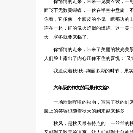
你悄悄的走来，带来一见黄衣裳，一
面飞下无数黄蝴蝶，一伙在半空中盘旋，不
你看，它多像一个顽皮的小鬼，瞧那边的
连在一起，红的像火焰似的燃烧。这一黄
天，寒冬就要来临了。
你悄悄的走来，带来了美丽的秋光美
人们脸上露出了内心压仰不住的喜悦："又
我迷恋着秋!秋--绚丽多彩的时节，
六年级的作文的写景作文篇3
一场淅沥哗啦的秋雨，宣告了秋的到
脸上的笑容也随着秋天的到来越来越多！
秋风，是秋天最有特点的，一丝丝的
又感到了秋天的凉爽，让人们感到十分的