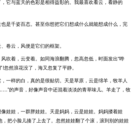
了，它与蓝天的色彩是相得益彰的。我最喜欢看云，看静的
云也是千姿百态。甚至你想把它们想成什么就能想成什么，完
云、卷云，风便是它们的框架。
风吹着，云变着。如同海浪翻腾，忽高忽低，时面发出“哗
了!忽然浪花没了，海又忽复了平静。
柔，一样的白，真的是很贴切。天是草原，云是绵羊，牧羊人
……”的声音，好像声音中还混着淡淡的青草味儿。羊走了，牧
很像娃娃，一群胖娃娃。天是妈妈，云是娃娃。妈妈搂着娃
他，把小脸儿揍了上去了。忽然娃娃翻了个滚，滚到别的娃娃