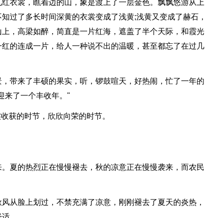
见红衣裳，瞧着边的山，象是渡上了一层金色。飘飘悠游从上
知过了多长时间深黄的衣裳变成了浅黄;浅黄又变成了赫石，
山上，高梁如醉，简直是一片红海，遮盖了半个天际，和霞光
一红的连成一片，给人一种说不出的温暖，甚至都忘了在过几
景，带来了丰硕的果实，听，锣鼓喧天，好热闹，忙了一年的
迎来了一个丰收年。"
果实收获的时节，欣欣向荣的时节。
来。夏的热烈正在慢慢褪去，秋的凉意正在慢慢袭来，而农民
秋风从脸上划过，不禁充满了凉意，刚刚褪去了夏天的炎热，
舒适。