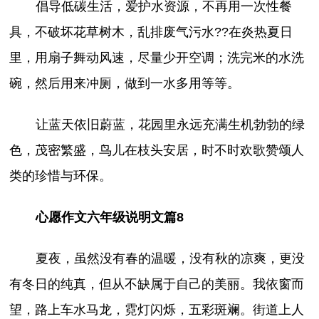
倡导低碳生活，爱护水资源，不再用一次性餐
具，不破坏花草树木，乱排废气污水??在炎热夏日
里，用扇子舞动风速，尽量少开空调；洗完米的水洗
碗，然后用来冲厕，做到一水多用等等。
让蓝天依旧蔚蓝，花园里永远充满生机勃勃的绿
色，茂密繁盛，鸟儿在枝头安居，时不时欢歌赞颂人
类的珍惜与环保。
心愿作文六年级说明文篇8
夏夜，虽然没有春的温暖，没有秋的凉爽，更没
有冬日的纯真，但从不缺属于自己的美丽。我依窗而
望，路上车水马龙，霓灯闪烁，五彩斑斓。街道上人