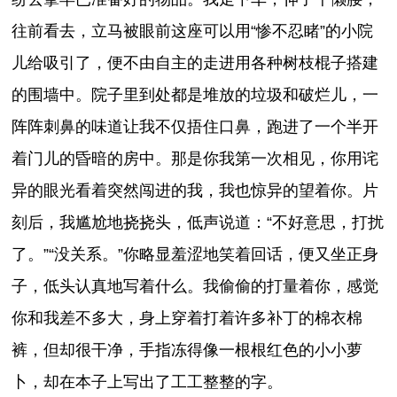
往前看去，立马被眼前这座可以用“惨不忍睹”的小院
儿给吸引了，便不由自主的走进用各种树枝棍子搭建
的围墙中。院子里到处都是堆放的垃圾和破烂儿，一
阵阵刺鼻的味道让我不仅捂住口鼻，跑进了一个半开
着门儿的昏暗的房中。那是你我第一次相见，你用诧
异的眼光看着突然闯进的我，我也惊异的望着你。片
刻后，我尴尬地挠挠头，低声说道：“不好意思，打扰
了。”“没关系。”你略显羞涩地笑着回话，便又坐正身
子，低头认真地写着什么。我偷偷的打量着你，感觉
你和我差不多大，身上穿着打着许多补丁的棉衣棉
裤，但却很干净，手指冻得像一根根红色的小小萝
卜，却在本子上写出了工工整整的字。