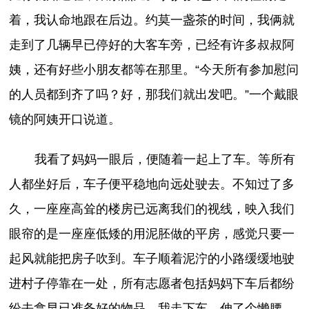
着，我认命地跟在后边。约莫一盏茶的时间，我俩就
走到了几辆早已停好的大客车旁，已经有许多叔叔阿
姨，还有好些小朋友都等在那里。“今天所有参加慰问
的人员都到齐了吗？好，那我们就出发吧。”一个戴眼
镜的阿姨开口说道。
我看了妈妈一眼后，便随着一起上了车。等所有
人都坐好后，车子便平稳地向远处驶去。不知过了多
久，一座座高耸的楼房已远离我们的视线，映入我们
眼帘的是一座座低矮的用泥胚做的平房，感觉只要一
起风就能把房子吹到。车子顺着泥泞的小路缓缓地驶
进村子停靠在一处，所有志愿者包括妈妈下车后都纷
纷去拿早已准备好的物品。我走下车，伸了个懒腰，