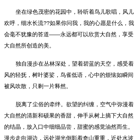
坐在绿色茂密的花园中，聆听着鸟儿歌唱，风儿
欢呼，细水长流??如果你问我，我的心愿是什么，我
会毫不犹豫的答道——永远都可以欣赏大自然，享受
大自然所创造的美。
独自漫步在丛林深处，望着碧蓝的天空，感受着
风的轻抚，树叶婆娑，鸟雀低语，心中的烦恼如瞬间
被风吹散，只剩一片释然。
脱离了尘俗的牵绊。欲望的纠缠，空气中弥漫着
大自然的清新和硕果的香甜，伸手从树上摘下大自然
的结晶，放入口中细细品尝，甜蜜的感觉油然而生。
漫步走向湖边，远处湖光倒影着奇山重重，近处水波