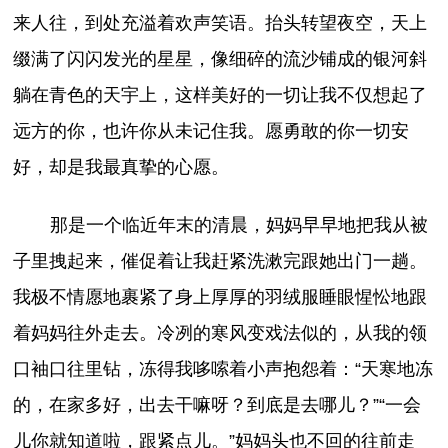
来人往，到处充溢着欢声笑语。抬头转望夜空，天上
缀满了闪闪发光的星星，像细碎的流沙铺成的银河斜
躺在青色的天宇上，这样美好的一切让我不仅想起了
远方的你，也许你从未记住我。愿勇敢的你一切安
好，却是我最真挚的心愿。
那是一个临近年末的清晨，妈妈早早地把我从被
子里拽起来，催促着让我赶紧洗漱完跟她出门一趟。
我极不情愿地裹紧了身上厚厚的羽绒服睡眼惺忪地跟
着妈妈往外走去。冷冽的寒风变戏法似的，从我的领
口袖口往里钻，冻得我哆嗦着小声抱怨着：“天寒地冻
的，在家多好，出去干嘛呀？到底是去哪儿？”“一会
儿你就知道啦，跟紧点儿。”妈妈头也不回的往前走