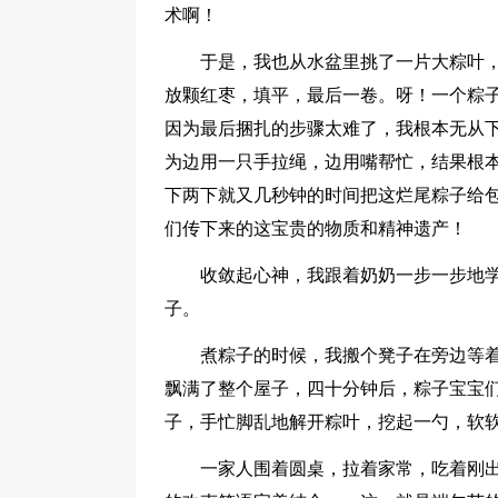
术啊！
于是，我也从水盆里挑了一片大粽叶
放颗红枣，填平，最后一卷。呀！一个粽
因为最后捆扎的步骤太难了，我根本无从
为边用一只手拉绳，边用嘴帮忙，结果根
下两下就又几秒钟的时间把这烂尾粽子给
们传下来的这宝贵的物质和精神遗产！
收敛起心神，我跟着奶奶一步一步地
子。
煮粽子的时候，我搬个凳子在旁边等
飘满了整个屋子，四十分钟后，粽子宝宝
子，手忙脚乱地解开粽叶，挖起一勺，软
一家人围着圆桌，拉着家常，吃着刚