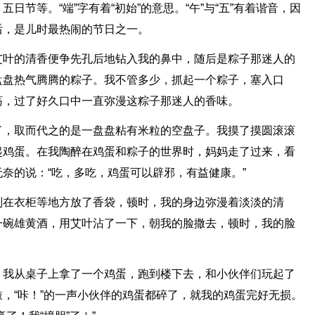
日节等。“端”字有着“初始”的意思。“午”与“五”有着谐音，因
后，是儿时最热闹的节日之一。
艾叶的清香便争先孔后地钻入我的鼻中，随后是粽子那迷人的
盘盘热气腾腾的粽子。我不管多少，抓起一个粽子，塞入口
荡，过了好久口中一直弥漫这粽子那迷人的香味。
了，取而代之的是一盘盘粘有米粒的空盘子。我摸了摸圆滚滚
起鸡蛋。在我陶醉在鸡蛋和粽子的世界时，妈妈走了过来，看
奈的说：“吃，多吃，鸡蛋可以辟邪，有益健康。”
别在衣柜等地方放了香袋，顿时，我的身边弥漫着淡淡的清
一碗雄黄酒，用艾叶沾了一下，朝我的脸撒去，顿时，我的脸
。我从桌子上拿了一个鸡蛋，跑到楼下去，和小伙伴们玩起了
，“咔！”的一声小伙伴的鸡蛋都碎了，就我的鸡蛋完好无损。