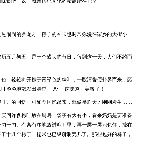
的味道吧！这，就是传统文化的精髓所在吧？
热热闹闹的赛龙舟，粽子的香味也时常弥漫在家乡的大街小
农历五月初五，是一个盛大的节日，每到这一天，人们不约而
。
特色。轻轻剥开粽子青绿色的粽叶，一股清香便扑鼻而来，露
粽叶淡淡地散发出清香，嗯~，这味道，美极了！
我儿时的回忆，可如今回忆起来，就像是昨天才刚刚发生……
，买回许多粽叶放在厨房，袋子有大有小，看来妈妈是要准备
一勺一勺、有条有序地放进粽叶里，再一层一层地包住，放在
好了十几个粽子，糯米也已经所剩无几了。那些包好的粽子，