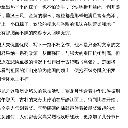
中拿出热乎乎的粽子，也不怕烫手，飞快地拆开丝绳，剥开墨
开，垂涎三尺。金黄的糯米，粒粒都是那样饱满且富有光泽，
咬上一小口粽子，软软的糯米与香甜的滋味在味蕾柔和地打
还有那肥而不腻的肉粽令人回味无穷。
屈大夫忧国忧民，写下一篇不朽之作。他不是只会写文章的文
国君采纳一系列政策，从而强国，与强大的秦国抗衡到底。但
屈原在悲愤至极的情况下创作出千古绝唱《离骚》。楚国将
忍看到祖国的江山沦陷为他国的领土，便抱石纵身跳入汨罗
国情怀永垂不朽。
赛龙舟这项历史悠久的竞技活动，赛龙舟饱含着中华民族披荆
端午那天，古朴的龙舟上停泊在平静江面上。待到比赛开始，
出全身力气划着桨。气势磅礴的擂鼓声伴着被船桨激起的水
胜负如何，人们都会兴高采烈地欢呼雀跃，更添加了几分节日