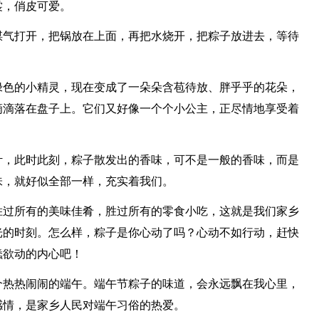
裳，俏皮可爱。
煤气打开，把锅放在上面，再把水烧开，把粽子放进去，等待
绿色的小精灵，现在变成了一朵朵含苞待放、胖乎乎的花朵，
滴滴落在盘子上。它们又好像一个个小公主，正尽情地享受着
叶，此时此刻，粽子散发出的香味，可不是一般的香味，而是
味，就好似全部一样，充实着我们。
胜过所有的美味佳肴，胜过所有的零食小吃，这就是我们家乡
光的时刻。怎么样，粽子是你心动了吗？心动不如行动，赶快
蠢欲动的内心吧！
个热热闹闹的端午。端午节粽子的味道，会永远飘在我心里，
感情，是家乡人民对端午习俗的热爱。