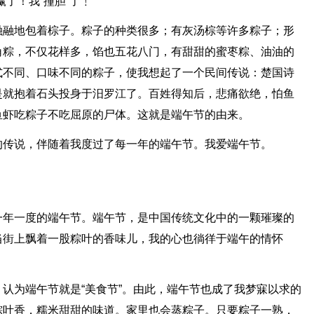
了！我“撞胆”了﹗”
融融地包着棕子。粽子的种类很多；有灰汤棕等许多粽子；形
角粽，不仅花样多，馅也五花八门，有甜甜的蜜枣粽、油油的
式不同、口味不同的粽子，使我想起了一个民间传说：楚国诗
是就抱着石头投身于汨罗江了。百姓得知后，悲痛欲绝，怕鱼
鱼虾吃粽子不吃屈原的尸体。这就是端午节的由来。
的传说，伴随着我度过了每一年的端午节。我爱端午节。
一年一度的端午节。端午节，是中国传统文化中的一颗璀璨的
当街上飘着一股粽叶的香味儿，我的心也徜徉于端午的情怀
认为端午节就是“美食节”。由此，端午节也成了我梦寐以求的
粽叶香，糯米甜甜的味道。家里也会蒸粽子。只要粽子一熟，