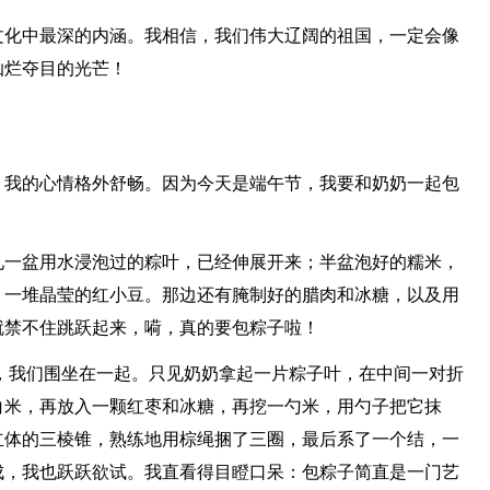
文化中最深的内涵。我相信，我们伟大辽阔的祖国，一定会像
灿烂夺目的光芒！
，我的心情格外舒畅。因为今天是端午节，我要和奶奶一起包
见一盆用水浸泡过的粽叶，已经伸展开来；半盆泡好的糯米，
，一堆晶莹的红小豆。那边还有腌制好的腊肉和冰糖，以及用
就禁不住跳跃起来，嗬，真的要包粽子啦！
刚落，我们围坐在一起。只见奶奶拿起一片粽子叶，在中间一对折
白米，再放入一颗红枣和冰糖，再挖一勺米，用勺子把它抹
立体的三棱锥，熟练地用棕绳捆了三圈，最后系了一个结，一
成，我也跃跃欲试。我直看得目瞪口呆：包粽子简直是一门艺