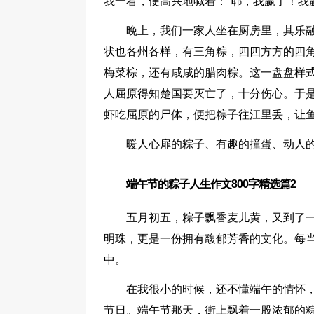
我一看，便高兴地喊着：“耶，我赢了！我赢
晚上，我们一家人坐在厨房里，其乐
状也各州各样，有三角粽，四四方方的四
梅菜棕，还有咸咸的腊肉粽。这一盘盘样
人屈原得知楚国要灭亡了，十分伤心。于
虾吃屈原的尸体，便把粽子往江里丢，让
暖人心扉的粽子、有趣的撞蛋、动人
端午节的粽子人生作文800字精选篇2
五月初五，粽子飘香麦儿黄，又到了
明珠，更是一份拥有馥郁芳香的文化。每
中。
在我很小的时候，还不懂端午的情怀，
节日。端午节那天，街上飘着一股浓郁的