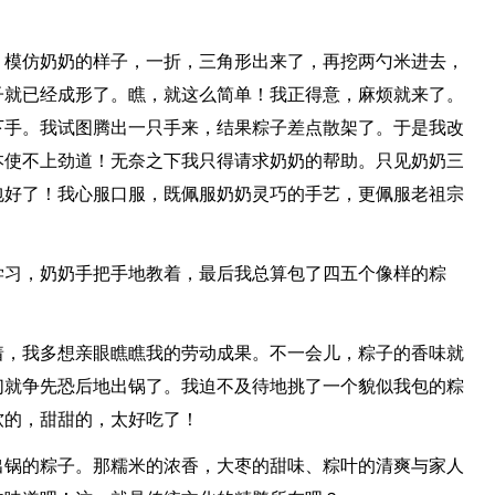
，模仿奶奶的样子，一折，三角形出来了，再挖两勺米进去，
子就已经成形了。瞧，就这么简单！我正得意，麻烦就来了。
下手。我试图腾出一只手来，结果粽子差点散架了。于是我改
本使不上劲道！无奈之下我只得请求奶奶的帮助。只见奶奶三
包好了！我心服口服，既佩服奶奶灵巧的手艺，更佩服老祖宗
学习，奶奶手把手地教着，最后我总算包了四五个像样的粽
着，我多想亲眼瞧瞧我的劳动成果。不一会儿，粽子的香味就
们就争先恐后地出锅了。我迫不及待地挑了一个貌似我包的粽
软的，甜甜的，太好吃了！
出锅的粽子。那糯米的浓香，大枣的甜味、粽叶的清爽与家人