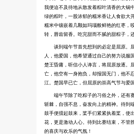
我便迫不及待地从散发着粽叶清香的大锅
绿的粽叶，一股浓郁的糯米香让人食欲大
糯米中镶嵌着几颗如玛瑙般鲜艳的红枣，
转，唇齿留香。吃完甜而不腻的甜粽子，
谈到端午节首先想到的必定是屈原。
人，他爱国，他希望通过自己的努力说服
楚王昏庸，听信小人谗言，将屈原放逐。
亡，他空有一身抱负，却报国无门，他不
江。楚国早已亡，但屈原的崇高气节与爱
端午节除了吃粽子的习俗之外，还有
斩棘，自强不息，奋发向上的精神。待到
鼓手便擂起鼓来，桨手们紧紧执着桨，使
花，更是激动人心。待到比赛结束，不管
的喜庆与欢乐的气氛！