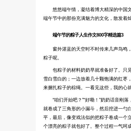
悠悠端午情，凝结着博大精深的中国
端午节中的那份充满魅力的文化，散发着
端午节的粽子人生作文800字精选篇3
窗外湛蓝的天空时不时传来几声鸟鸣
粽子呢。
包粽子的材料奶奶早就准备好了。只
雪白雪白的；一边放着几十颗饱满的红枣
来捆扎粽子的棕绳。一看见这些，我的心
“咱们开始吧？”“好嘞！”奶奶话音
就卷成了三角形的小漏斗，然后挖进一勺
平，最后，像变戏法似的把粽子卷成一个
个漂亮的粽子就包好了。整个过程一气呵