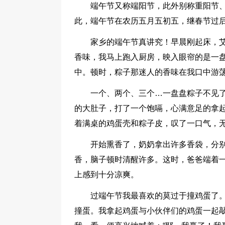
端午节又称端阳节，此外别称重阳节、五
此，端午节在农历五月五初五，继春节过
家乡的端午节真讲究！早晨刚起床，
香味，我马上跑入厨房，映入眼帘的是一
中。顿时，粽子那迷人的香味在我口中游
一个、两个、三个…一盘盘粽子不见
的大肚子，打了一个饱嗝，心满意足的拿
着满桌的鸡蛋壳和粽子皮，叹了一口气，无
开始熏香了，奶奶拿出许多香袋，分
香，脑子顿时清醒许多。这时，爸爸端着
上感到十分凉爽。
过端午节我最喜欢的莫过于撞鸡蛋了
撞蛋。我拿起鸡蛋与小伙伴们的鸡蛋一起敲