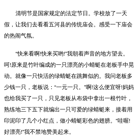
清明节是国家规定的法定节日。学校放了一天
假，让我们去看看五河县的传统庙会。感受一下庙会
的热闹气氛。
“快来看啊!快来买哟!”我朝着声音的地方望去。
呵!原来是竹叶编成的一只漂亮的小蜻蜓在老板手中晃
动。就像一只快活的绿蜻蜓在跳舞似的。我问老板多
少钱一只，老板说：“一元一只。”啊!这么便宜呀!妈妈
也给我买了一只，只见老板从布袋中拿出一根竹叶，
熟练地三下五下就编出一只可爱的绿蜻蜓来，接着用
印泥印了几个小红点，做小蜻蜓彩色的翅膀。“哇喔!
好漂亮!”我不禁地赞美起来。