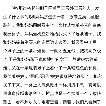
咦?那边搭起的棚子围着里三层外三层的人，发
生了什么事?我和妈妈挤进去一看，原来是卖儿童服
装的，我和妈妈同时看中了一套样式简单朴素的白底
花纹裙子。妈妈当机立断地给我买下了这条裙子。我
和妈妈提着刚买来的东西边走边看。我又看中了另一
个摊子上的一条小短裙，一问才五元钱，把我高兴极
了!于是和妈妈毫不犹豫地把它拿下。然后继续往前
走，又在一家服装摊子上看中了一条粉红色的长裙。
我催着妈妈：“买吧!买吧!”妈妈很爽快地答应了。把它
买了下来。一路上人流象潮水一样川流不息，真可以
用摩肩接踵来形容了。摊点也是一个挨着一个，放眼
望去，看不到尽头，走着逛着，接着，我们又看到了