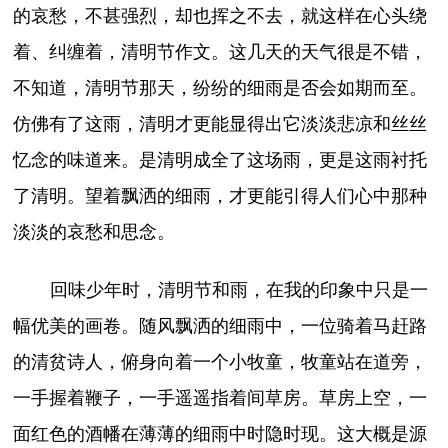
的哀愁，不甚强烈，却也挥之不去，就这样在心头绕
着、纠缠着，清明节作文。这几天的天气很是不错，
不知道，清明节那天，纷纷的细雨是否会如期而至。
仿佛有了这雨，清明才更能显得出它淡淡悲凉和丝丝
忆念的味道来。是清明成全了这场雨，更是这雨衬托
了清明。望着飘洒的细雨，才更能引得人们心中那种
淡淡的哀愁和思念。
回味少年时，清明节和雨，在我的印象中只是一
幅优美的画卷。随风飘洒的细雨中，一位骑着马赶路
的清贫诗人，俯身向着一个小牧童，牧童站在道旁，
一手握着鞭子，一手遥遥指着间草房。草房上空，一
面红色的酒幡在薄薄的细雨中时隐时现。这大概是源