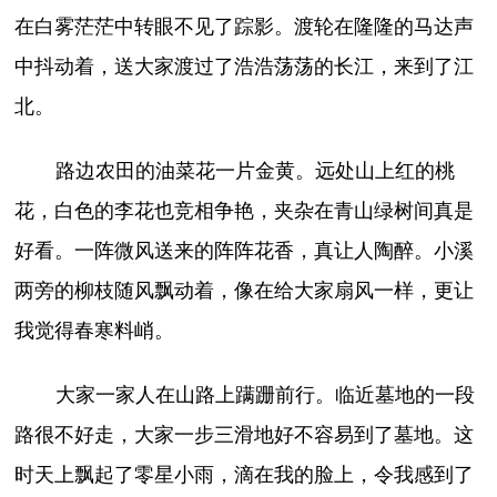
在白雾茫茫中转眼不见了踪影。渡轮在隆隆的马达声
中抖动着，送大家渡过了浩浩荡荡的长江，来到了江
北。
路边农田的油菜花一片金黄。远处山上红的桃
花，白色的李花也竞相争艳，夹杂在青山绿树间真是
好看。一阵微风送来的阵阵花香，真让人陶醉。小溪
两旁的柳枝随风飘动着，像在给大家扇风一样，更让
我觉得春寒料峭。
大家一家人在山路上蹒跚前行。临近墓地的一段
路很不好走，大家一步三滑地好不容易到了墓地。这
时天上飘起了零星小雨，滴在我的脸上，令我感到了