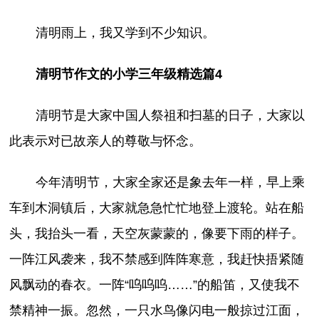
清明雨上，我又学到不少知识。
清明节作文的小学三年级精选篇4
清明节是大家中国人祭祖和扫墓的日子，大家以
此表示对已故亲人的尊敬与怀念。
今年清明节，大家全家还是象去年一样，早上乘
车到木洞镇后，大家就急急忙忙地登上渡轮。站在船
头，我抬头一看，天空灰蒙蒙的，像要下雨的样子。
一阵江风袭来，我不禁感到阵阵寒意，我赶快捂紧随
风飘动的春衣。一阵“呜呜呜……”的船笛，又使我不
禁精神一振。忽然，一只水鸟像闪电一般掠过江面，