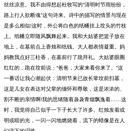
丝丝凉意。我不由得想起杜牧写的“清明时节雨纷纷，
路上行人欲断魂”这句诗来。诗中的描写的情景与现在
是多么相似!这时，外公将白色的纸幡挂上坟头的竹枝
上。纸幡立即随风飘舞起来。我和大姑婆把篮子放在
地上，在墓前点上香烛和纸钱。大人都表情凝重。妈
妈教我点好三柱香，在墓前行了跪拜礼。大姑婆眼圈
红红的，跪在坟前说：“爸爸，大家来看你来了。”这
一番话让我心潮起伏：清明节来已故长辈坟前扫墓，
这是儿女在表达对父辈的缅怀和尊敬，这是浓浓的、
割不断的亲情啊!我的思绪随着袅袅青烟飘逸着……这
时，我觉得自己似乎一下子长大了许多。红烛发着或
明或暗的光，一闪一闪地燃烧着，流下的蜡像是在人