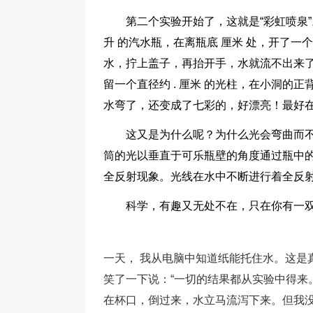
第二个实验开始了，这就是“彩虹喷泉
升 的汽水瓶，在离瓶底 厘米 处，开了一
水，拧上盖子，再抬开手，水就流不出来
留一个直径约 . 厘米 的光柱，在小洞的
水弯了，还变成了七彩的，好漂亮！最好在
这又是为什么呢？为什么光会弯曲而
筒的光以垂直于可乐瓶壁的角度通过瓶中
全反射现象。光线在水中不断进行着全反
科学，有趣又无处不在，只在你有一
一天， 我从电脑中知道纸能托住水。这是
笑了一下说：“一切的结果都从实验中得来
在杯口，倒过来，水立马流泻下来。但我没