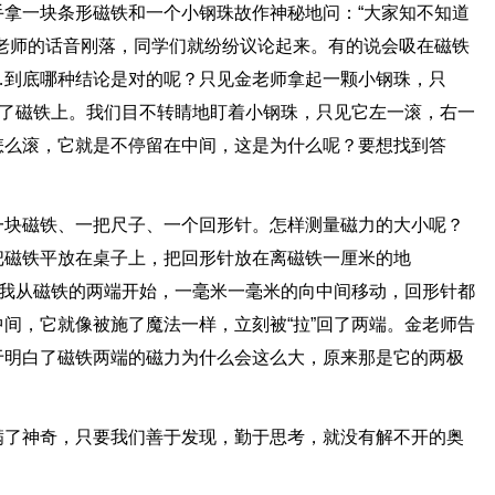
拿一块条形磁铁和一个小钢珠故作神秘地问：“大家知不知道
老师的话音刚落，同学们就纷纷议论起来。有的说会吸在磁铁
…到底哪种结论是对的呢？只见金老师拿起一颗小钢珠，只
在了磁铁上。我们目不转睛地盯着小钢珠，只见它左一滚，右一
怎么滚，它就是不停留在中间，这是为什么呢？要想找到答
一块磁铁、一把尺子、一个回形针。怎样测量磁力的大小呢？
把磁铁平放在桌子上，把回形针放在离磁铁一厘米的地
。我从磁铁的两端开始，一毫米一毫米的向中间移动，回形针都
间，它就像被施了魔法一样，立刻被“拉”回了两端。金老师告
于明白了磁铁两端的磁力为什么会这么大，原来那是它的两极
满了神奇，只要我们善于发现，勤于思考，就没有解不开的奥