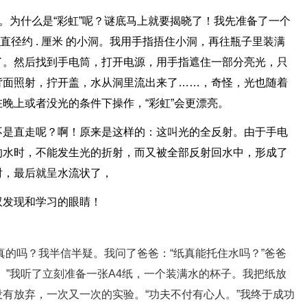
”。为什么是“彩虹”呢？谜底马上就要揭晓了！我先准备了一个
个直径约 . 厘米 的小洞。我用手指捂住小洞，再往瓶子里装满
了。然后找到手电筒，打开电源，用手指遮住一部分亮光，只
正背面照射，拧开盖，水从洞里流出来了……，奇怪，光也随着
晚上或者没光的条件下操作，“彩虹”会更漂亮。
不是直走呢？啊！原来是这样的：这叫光的全反射。由于手电
的水时，不能发生光的折射，而又被全部反射回水中，形成了
射，最后就呈水流状了，
双发现和学习的眼睛！
真的吗？我半信半疑。我问了爸爸：“纸真能托住水吗？”爸爸
。”我听了立刻准备一张A4纸，一个装满水的杯子。我把纸放
有放弃，一次又一次的实验。“功夫不付有心人。”我终于成功