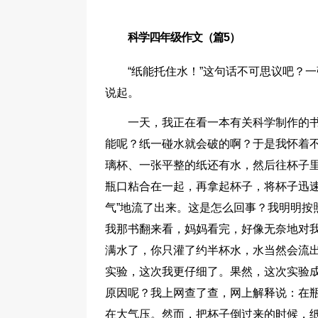
科学四年级作文（篇5）
“纸能托住水！”这句话不可思议吧？
说起。
一天，我正在看一本有关科学制作的书
能呢？纸一碰水就会破的啊？于是我怀着
璃杯、一张平整的纸还有水，然后往杯子
瓶口粘合在一起，再拿起杯子，将杯子迅速
气”地流了出来。这是怎么回事？我明明按
我那书翻来看，妈妈看完，好像无奈地对我
满水了，你只灌了约半杯水，水当然会流出
实验，这次我更仔细了。果然，这次实验
原因呢？我上网查了查，网上解释说：在
在大气压。然而，把杯子倒过来的时候，