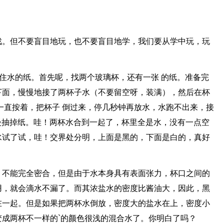
戏。但不要盲目地玩，也不要盲目地学，我们要从学中玩，玩
封住水的纸。首先呢，找两个玻璃杯，还有一张 的纸。准备完
下面，慢慢地接了两杯子水（不要留空呀，装满），然后在杯
一直按着，把杯子 倒过来，停几秒钟再放水，水跑不出来，接
慢抽掉纸。哇！两杯水合到一起了，杯里全是水，没有一点空
水试了试，哇！交界处分明，上面是黑的，下面是白的，真好
，不能完全密合，但是由于水本身具有表面张力，杯口之间的
用，就会滴水不漏了。而其浓盐水的密度比酱油大，因此，黑
在一起。但是如果把两杯水倒放，密度大的盐水在上，密度小
成两杯不一样的`的颜色很浅的混合水了。你明白了吗？