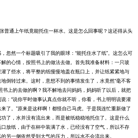
一张普通上午纸竟能托住一杯水。这是怎么回事呢？这还得从头
，忽然一个标题吸引了我的眼球：“能托住水了纸”。这怎么可
不解的心情，按照书上的做法去做。首先我准备材料：一只玻
里灌了些水，将平整的纸慢慢地盖在瓶口上，并让纸紧紧地与
地倒转过来。这时，意想不到的事情发生了，水竟然“毫不客
照书上的去做的啊？我不解地去问妈妈，妈妈听了以后，就把
说：“说你平时做事认真点你就不听，你看，书上明明说要灌
来了。”原来是这样啊！都怪自己马虎。于是我连忙重新做了
成功了，水并没有流出来，而是被纸稳稳地托住了。这是什么
瓶口放纸，由于在杯中装满了水，已经没有了空气，所以不存
纸的另一侧依然受到大气的压力，所以水不会流出来。