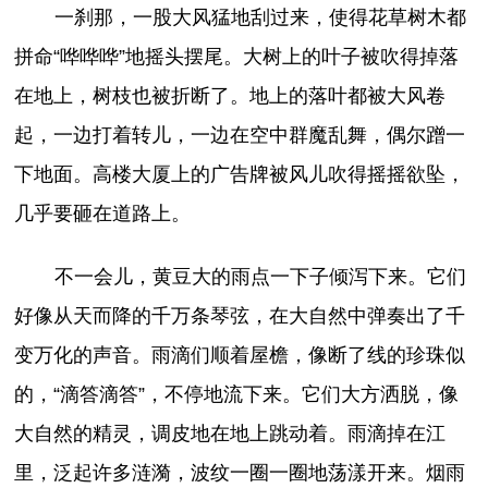
一刹那，一股大风猛地刮过来，使得花草树木都
拼命“哗哗哗”地摇头摆尾。大树上的叶子被吹得掉落
在地上，树枝也被折断了。地上的落叶都被大风卷
起，一边打着转儿，一边在空中群魔乱舞，偶尔蹭一
下地面。高楼大厦上的广告牌被风儿吹得摇摇欲坠，
几乎要砸在道路上。
不一会儿，黄豆大的雨点一下子倾泻下来。它们
好像从天而降的千万条琴弦，在大自然中弹奏出了千
变万化的声音。雨滴们顺着屋檐，像断了线的珍珠似
的，“滴答滴答”，不停地流下来。它们大方洒脱，像
大自然的精灵，调皮地在地上跳动着。雨滴掉在江
里，泛起许多涟漪，波纹一圈一圈地荡漾开来。烟雨