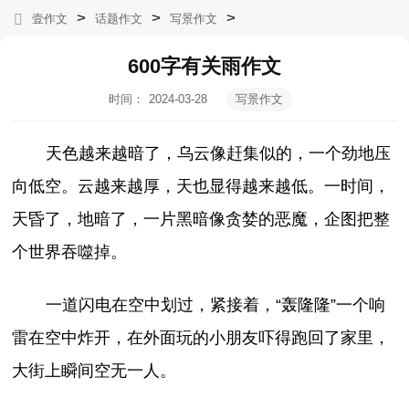
>
>
>
壹作文
话题作文
写景作文
600字有关雨作文
时间：
2024-03-28
写景作文
07:17:46
天色越来越暗了，乌云像赶集似的，一个劲地压
向低空。云越来越厚，天也显得越来越低。一时间，
天昏了，地暗了，一片黑暗像贪婪的恶魔，企图把整
个世界吞噬掉。
一道闪电在空中划过，紧接着，“轰隆隆”一个响
雷在空中炸开，在外面玩的小朋友吓得跑回了家里，
大街上瞬间空无一人。