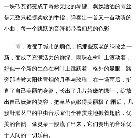
一块砖瓦都变成了奇妙无比的琴键。飘飘洒洒的雨丝
是无数只轻捷柔软的手指，弹奏出一首又一首动听的
小曲，每一个跳跃的音符都带着幻想的色彩。
雨，改变了城市的颜色，把那些衰老的绿改之一
新，变成了充满活力的鲜绿。雨珠在树叶上滚动着，
好似一个新的生命在树叶上跳跃着，格外的显眼。路
旁那些被太阳烤冒烟的月季与玫瑰，在一场雨后，挺
直了自己美丽的身躯，长出了几片娇嫩的绿叶，绽放
出自己妩媚的笑容，把草丛点缀得美丽极了!雨后，几
簇野灌丛里的甲虫音乐家们全神贯注地振着翅膀，优
美的音韵，像灵泉一般流了出来，它们奏出的音乐优
于人间的一切乐曲。