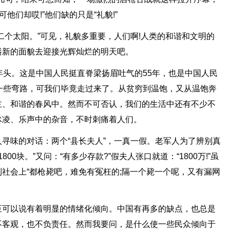
他们却哎!”他们缺的只是“礼貌!”
二个太阳。”可见，礼貌多重要，人们啊!人类的和谐和文明的
崭新的面貌去迎接光辉灿烂的明天吧。
年头。这是中国人民挺直脊梁扬眉吐气的55年，也是中国人民
一些弯路，可我们毕竟走过来了。从贫穷到温饱，又从温饱奔
主、和谐的春风中。然而不可否认，我们的生活中还有不少不
冰凌、乐声中的杂音，不时刺痛着人们。
寻味的对话：两个“县长夫人”，一真一假。老军人为了辨别真
00块。”又问：“有多少存款?”假夫人张口就道：“1800万!”虽
社会上“都枪毙吧，难免有冤枉的;隔一个毙一个呢，又有漏网
至可以说有着明显的情绪化倾向。中国有再多的缺点，也总是
不客观，也不负责任。然而我要问，是什么使一些民众倾向于