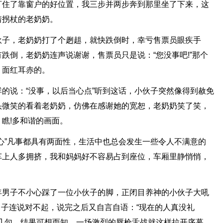
盯住了靠窗户的好位置，我三步并两步奔到那里坐了下来，这
着拐杖的老奶奶。
伙子，老奶奶打了个趔趄，就快跌倒时，幸亏售票员眼疾手
跌倒，老奶奶连声说谢谢，售票员只是说：“您没事吧!”那个
，面红耳赤的。
的说：“没事，以后当心点”听到这话，小伙子突然像得到赦免
头微笑的看着老奶奶，仿佛在感谢她的宽恕，老奶奶笑了笑，
瞧!多和谐的画面。
心”凡事都具有两面性，生活中也总会发生一些令人不满意的
车上人多拥挤，我和妈妈好不容易占到座位，车厢里静悄悄，
年男子不小心踩了一位小伙子的脚，正闭目养神的小伙子大吼
年男子连说对不起，说完之后又自言自语：“现在的人真没礼
几句，结果可想而知，一场激烈的唇枪舌战就这样拉开序幕，