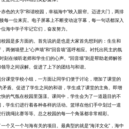
赤色的大字“和谐校园，幸福海中”映入眼帘。迈进大门，两排
迎接每一位来宾。电子屏幕上不断变动这字幕，每一句话都深入
一位海中学子牢记它们，奋发努力。
谐校园是多方面的。首先说的是也是大家首先想到的：生生和
，两侧墙壁上“心声墙”和“回音墙”遥呼相应。衬托出民主的氛
，时刻在倾听老师和学生们的心声。“回音墙”则是帮助老师解答
和领导之间误解。促进了上下的团结与和谐。
划分课堂学校小组，一方面让同学们便于讨论，增加了课堂的
的矛盾。促进了学生之间的和谐，学生成了课堂的主角。即增
欢快的气氛在校园里荡漾。课间中，学生会为了一道题目的不
间，学生们进行着各种各样的活动。篮球在他们手中划过一道
进行跳绳比赛等等。总之校园的每一个角落都非常精彩。
一个又一个与海有关的项目。最典型的就是“海洋文化”，海中