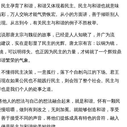
。民主孕育了和谐，和谐又体现着民主。民主与和谐也就意味
精彩，万人交响才能气势恢宏。从小的方面讲，善于倾听别人
表现。从古到今，有关民主与和谐的例子不胜枚举。
就说那唐太宗与魏征的故事，已经是人人知晓了，并广为流
的建议，实在是彰显了民主的光辉。唐太宗有言：以铜为镜，
为镜，可以明得失。也正因为民主的力量，才铸就了一个辉煌鼎
和谐繁荣的气象。
，不懂得民主决策，一意孤行，落下个自刎乌江的下场。君王
而现在如果公民也不能践行民主，则会毁了整个社会。民主与
样也是我们个人的处事之道。
将他人的想法与自己的想法融合起来，就是和谐。怀有一颗民
慢慢咀嚼，做到有则改之，无则加冕。就能够创造和谐，享受
，善于接受不同的声音，将他们提炼成具有特色的音符，融入
，便是民主与和谐的美妙旋律。