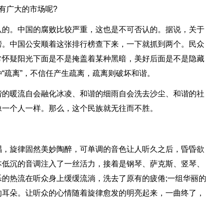
有广大的市场呢?
认的。中国的腐败比较严重，这也是不可否认的。据说，关于
榜。中国公安顺着这张排行榜查下来，一下就抓到两个。民众
常怀疑阳光下面是不是掩盖着某种黑暗，美好后面是不是隐藏
“疏离”，不信任产生疏离，疏离则破坏和谐。
谐的暖流自会融化冰凌、和谐的细雨自会洗去沙尘、和谐的社
像一个人一样。那么，这个民族就无往而不胜。
唱，旋律固然美妙陶醉，可单调的音色让人听久之后，昏昏欲
本低沉的音调注入了一丝活力，接着是钢琴、萨克斯、竖琴、
的热流在听众身上缓缓流淌，洗去了原有的疲倦;一组华丽的
的耳朵。让听众的心情随着旋律愈发的明亮起来，一曲终了，
。