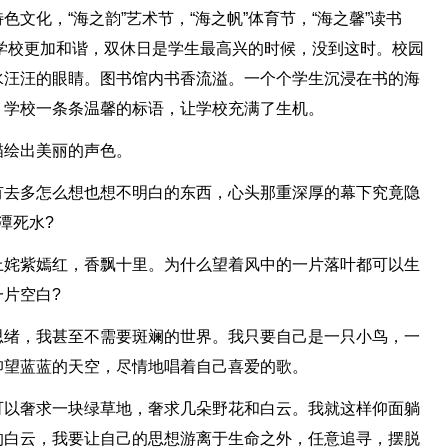
文化，“海之韵”艺术节，“海之帆”体育节，“海之馨”读书
。让学校更加和谐，双休日是学生最高兴的时候，没到这时。校园
水汪汪的眼睛。图书馆内书香流溢。一个个学生沉浸在书的海
。学校一条条温馨的标语，让学校充满了生机。
描绘出美丽的声色。
有去多怎么想也想不明白的东西，心头那重深厚的幕下究竟隐
潭死水?
上姹紫嫣红，香飘十里。为什么望着风中的一片落叶都可以生
片空白?
思绪，我甚至不需要斑斓的世界。我只要自己是一只小鸟，一
仰望蓝蓝的天空，尽情地唱着自己喜爱的歌。
可以奢求一块绿草地，奢求几朵野花和白云。我就这样仰面躺
的白云，我要让自己的思想游离于生命之外，任意追寻，摆脱