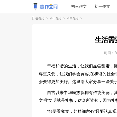
初三作文
初一作文
>
>
>
壹作文
初中作文
初三作文
生活需
时间：
2
幸福和谐的生活，让我们品尝甜蜜，懂
尊重关爱，让我们学会宽容;在和谐的社会
会变得更加美好。这里给大家分享一些关于
自古以来中华民族就拥有传统美德，其
文明”文明就是礼貌，这众所皆知，因为礼
“欲要看究竟，处处细留心”只要认真