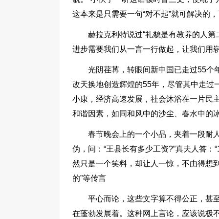
这本来是只需要一句“对不起”就可解决的，可
赫拉克利特说过“礼貌是有教养的人第
进步需要我们从一言一行做起，让我们用
光阴荏苒，转眼间新中国已走过55个
改天换地创造辉煌的55年，尽管其中走过
小康，经济高速发展，社会沐浴在一片民
和谐因素，如同和风中的沙尘、春水中的
春节晚会上的一个小品，夹着一段耐人
伪，问：“王县长有多少工资?”真夫人答：“18
然只是一个笑料，却让人一惊，不由得想到
的”等传言
平心而论，这些文字算不得公正，甚
在蓬勃发展着。这种网上言论，应该说极