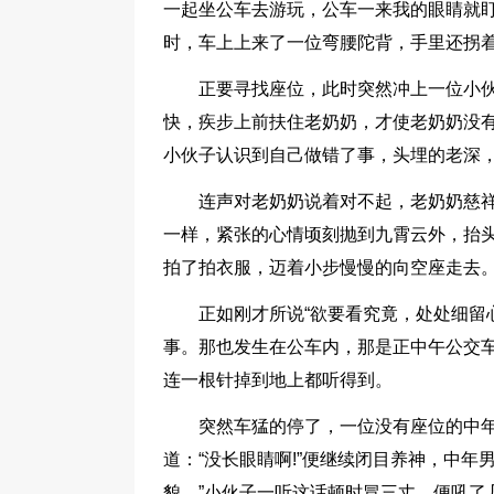
一起坐公车去游玩，公车一来我的眼睛就
时，车上上来了一位弯腰陀背，手里还拐
正要寻找座位，此时突然冲上一位小
快，疾步上前扶住老奶奶，才使老奶奶没有
小伙子认识到自己做错了事，头埋的老深
连声对老奶奶说着对不起，老奶奶慈祥
一样，紧张的心情顷刻抛到九霄云外，抬
拍了拍衣服，迈着小步慢慢的向空座走去。
正如刚才所说“欲要看究竟，处处细留
事。那也发生在公车内，那是正中午公交
连一根针掉到地上都听得到。
突然车猛的停了，一位没有座位的中
道：“没长眼睛啊!”便继续闭目养神，中
貌。”小伙子一听这话顿时冒三丈，便吼了